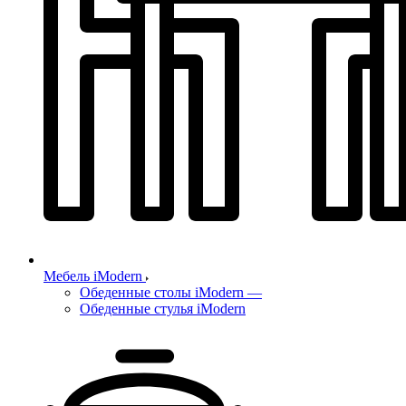
Мебель iModern
Обеденные столы iModern
—
Обеденные стулья iModern