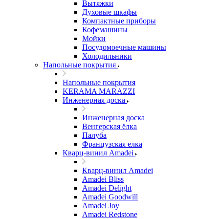
Вытяжки
Духовые шкафы
Компактные приборы
Кофемашины
Мойки
Посудомоечные машины
Холодильники
Напольные покрытия
Напольные покрытия
KERAMA MARAZZI
Инженерная доска
Инженерная доска
Венгерская ёлка
Палуба
Французская елка
Кварц-винил Amadei
Кварц-винил Amadei
Amadei Bliss
Amadei Delight
Amadei Goodwill
Amadei Joy
Amadei Redstone