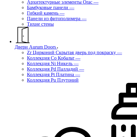
Архитектурные элементы Orac
—
Бамбуковые панели
—
Гибкий камень
—
Панели из фитополимера
—
Тихие стены
Двери Aurum Doors
Zr Цирконий Скрытая дверь под покраску
—
Коллекция Co Кобальт
—
Коллекция Ni Никель
—
Коллекция Pd Палладий
—
Коллекция Pt Платина
—
Коллекция Pu Плутоний