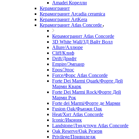
Amadei Корелли
Керамогранит
Керамогранит Arcadia ceramica
Керамогранит ArtKera
Керамогранит Atlas Concorde
Керамогранит Atlas Concorde
3D White Wall/3Д Вайт Волл
Allure/Аллюрe
Cliff/Клиф
Drift/Дрифт
Empire/Эмпаир
Epos/Эпос
Force/Фoрс Atlas Concorde
Forte Dei Marmi Quark/Форте Дей
Марми Кварк
Forte Dei Marmi Rock/Форте Дей
Марми Рок
Forte dei Marmi/Форте де Марми
Fusion Oak/Фьюжн Оак
Heat/Xит Atlas Concorde
Iconic/Иконик
Landstone/Лэндстоун Atlas Concorde
Oak Reserve/Оak Резepв
Privilege/Привиледж