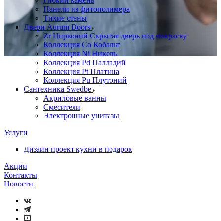
Гибкий камень
Панели из фитополимера
Тихие стены
Двери Aurum Doors
Zr Цирконий Скрытая дверь под покраску
Коллекция Co Кобальт
Коллекция Ni Никель
Коллекция Pd Палладий
Коллекция Pt Платина
Коллекция Pu Плутоний
Сантехника Swedbe
Акриловые ванны
Смесители
Электронные унитазы
Услуги
Дизайн проект кухни в подарок
Акции
Контакты
Новости