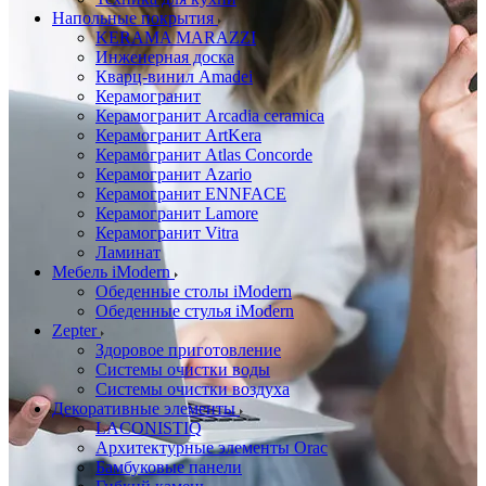
Напольные покрытия
KERAMA MARAZZI
Инженерная доска
Кварц-винил Amadei
Керамогранит
Керамогранит Arcadia ceramica
Керамогранит ArtKera
Керамогранит Atlas Concorde
Керамогранит Azario
Керамогранит ENNFACE
Керамогранит Lamore
Керамогранит Vitra
Ламинат
Мебель iModern
Обеденные столы iModern
Обеденные стулья iModern
Zepter
Здоровое приготовление
Системы очистки воды
Системы очистки воздуха
Декоративные элементы
LACONISTIQ
Архитектурные элементы Orac
Бамбуковые панели