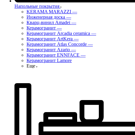
Напольные покрытия
KERAMA MARAZZI
—
Инженерная доска
—
Кварц-винил Amadei
—
Керамогранит
—
Керамогранит Arcadia ceramica
—
Керамогранит ArtKera
—
Керамогранит Atlas Concorde
—
Керамогранит Azario
—
Керамогранит ENNFACE
—
Керамогранит Lamore
Еще