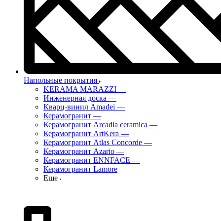
Напольные покрытия
KERAMA MARAZZI
—
Инженерная доска
—
Кварц-винил Amadei
—
Керамогранит
—
Керамогранит Arcadia ceramica
—
Керамогранит ArtKera
—
Керамогранит Atlas Concorde
—
Керамогранит Azario
—
Керамогранит ENNFACE
—
Керамогранит Lamore
Еще