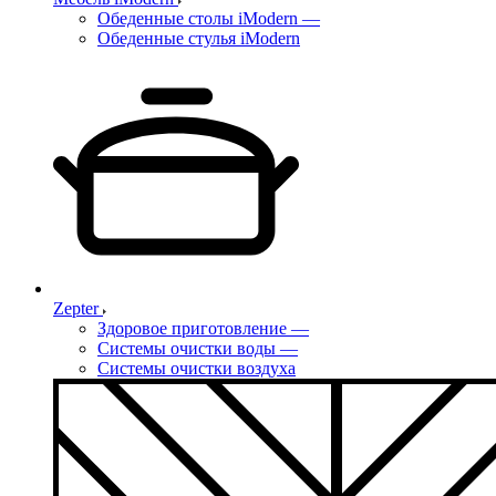
Обеденные столы iModern
—
Обеденные стулья iModern
Zepter
Здоровое приготовление
—
Системы очистки воды
—
Системы очистки воздуха