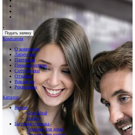
Подать заявку
Компания
О компании
Лицензии
Партнеры
Производители
Сотрудники
Отзывы
Вакансии
Реквизиты
Каталог
Кухни
Geos Ideal
Hacker
Бытовая техника
Техника для дома
Техника для кухни