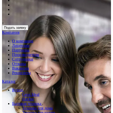
Подать заявку
Компания
О компании
Лицензии
Партнеры
Производители
Сотрудники
Отзывы
Вакансии
Реквизиты
Каталог
Кухни
Geos Ideal
Hacker
Бытовая техника
Техника для дома
Техника для кухни