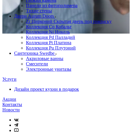
Гибкий камень
Панели из фитополимера
Тихие стены
Двери Aurum Doors
Zr Цирконий Скрытая дверь под покраску
Коллекция Co Кобальт
Коллекция Ni Никель
Коллекция Pd Палладий
Коллекция Pt Платина
Коллекция Pu Плутоний
Сантехника Swedbe
Акриловые ванны
Смесители
Электронные унитазы
Услуги
Дизайн проект кухни в подарок
Акции
Контакты
Новости