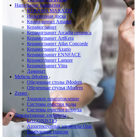
Напольные покрытия
KERAMA MARAZZI
Инженерная доска
Кварц-винил Amadei
Керамогранит
Керамогранит Arcadia ceramica
Керамогранит ArtKera
Керамогранит Atlas Concorde
Керамогранит Azario
Керамогранит ENNFACE
Керамогранит Lamore
Керамогранит Vitra
Ламинат
Мебель iModern
Обеденные столы iModern
Обеденные стулья iModern
Zepter
Здоровое приготовление
Системы очистки воды
Системы очистки воздуха
Декоративные элементы
LACONISTIQ
Архитектурные элементы Orac
Бамбуковые панели