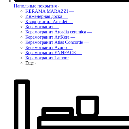
Напольные покрытия
KERAMA MARAZZI
—
Инженерная доска
—
Кварц-винил Amadei
—
Керамогранит
—
Керамогранит Arcadia ceramica
—
Керамогранит ArtKera
—
Керамогранит Atlas Concorde
—
Керамогранит Azario
—
Керамогранит ENNFACE
—
Керамогранит Lamore
Еще