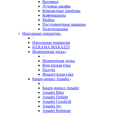
Вытяжки
Духовые шкафы
Компактные приборы
Кофемашины
Мойки
Посудомоечные машины
Холодильники
Напольные покрытия
Напольные покрытия
KERAMA MARAZZI
Инженерная доска
Инженерная доска
Венгерская ёлка
Палуба
Французская елка
Кварц-винил Amadei
Кварц-винил Amadei
Amadei Bliss
Amadei Delight
Amadei Goodwill
Amadei Joy
Amadei Redstone