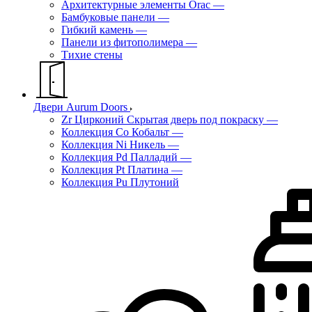
Архитектурные элементы Orac
—
Бамбуковые панели
—
Гибкий камень
—
Панели из фитополимера
—
Тихие стены
Двери Aurum Doors
Zr Цирконий Скрытая дверь под покраску
—
Коллекция Co Кобальт
—
Коллекция Ni Никель
—
Коллекция Pd Палладий
—
Коллекция Pt Платина
—
Коллекция Pu Плутоний