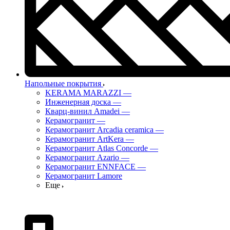
Напольные покрытия
KERAMA MARAZZI
—
Инженерная доска
—
Кварц-винил Amadei
—
Керамогранит
—
Керамогранит Arcadia ceramica
—
Керамогранит ArtKera
—
Керамогранит Atlas Concorde
—
Керамогранит Azario
—
Керамогранит ENNFACE
—
Керамогранит Lamore
Еще