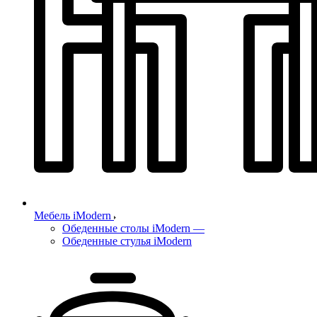
Мебель iModern
Обеденные столы iModern
—
Обеденные стулья iModern