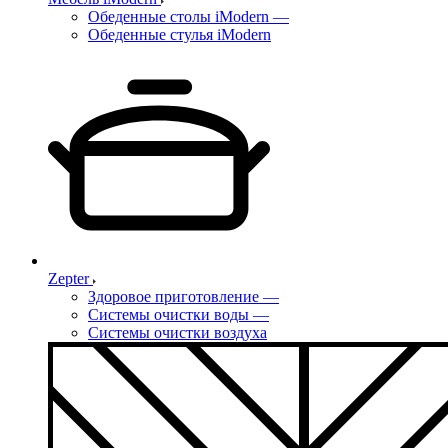
Обеденные столы iModern
—
Обеденные стулья iModern
Zepter
Здоровое приготовление
—
Системы очистки воды
—
Системы очистки воздуха