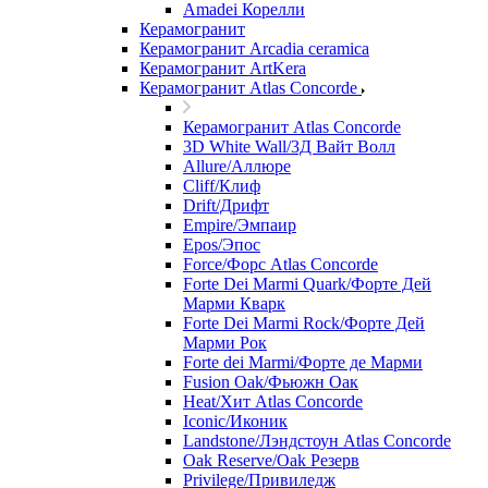
Amadei Корелли
Керамогранит
Керамогранит Arcadia ceramica
Керамогранит ArtKera
Керамогранит Atlas Concorde
Керамогранит Atlas Concorde
3D White Wall/3Д Вайт Волл
Allure/Аллюрe
Cliff/Клиф
Drift/Дрифт
Empire/Эмпаир
Epos/Эпос
Force/Фoрс Atlas Concorde
Forte Dei Marmi Quark/Форте Дей
Марми Кварк
Forte Dei Marmi Rock/Форте Дей
Марми Рок
Forte dei Marmi/Форте де Марми
Fusion Oak/Фьюжн Оак
Heat/Xит Atlas Concorde
Iconic/Иконик
Landstone/Лэндстоун Atlas Concorde
Oak Reserve/Оak Резepв
Privilege/Привиледж