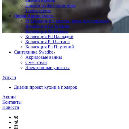
Гибкий камень
Панели из фитополимера
Тихие стены
Двери Aurum Doors
Zr Цирконий Скрытая дверь под покраску
Коллекция Co Кобальт
Коллекция Ni Никель
Коллекция Pd Палладий
Коллекция Pt Платина
Коллекция Pu Плутоний
Сантехника Swedbe
Акриловые ванны
Смесители
Электронные унитазы
Услуги
Дизайн проект кухни в подарок
Акции
Контакты
Новости