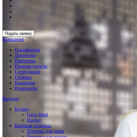
Подать заявку
Компания
О компании
Лицензии
Партнеры
Производители
Сотрудники
Отзывы
Вакансии
Реквизиты
Каталог
Кухни
Geos Ideal
Hacker
Бытовая техника
Техника для дома
Техника для кухни