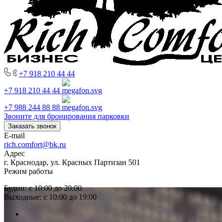
+7 918 210 44 44
+7 918 210 44 44
+7 988 244 88 88
Звоните для бронирования парковки
Заказать звонок
E-mail
rich.comfort@bk.ru
Адрес
г. Краснодар, ул. Красных Партизан 501
Режим работы
Будни: с 10:00 до 20:00
Выходные: с 10:00 до 19:00