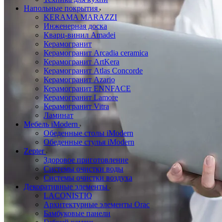
Напольные покрытия
KERAMA MARAZZI
Инженерная доска
Кварц-винил Amadei
Керамогранит
Керамогранит Arcadia ceramica
Керамогранит ArtKera
Керамогранит Atlas Concorde
Керамогранит Azario
Керамогранит ENNFACE
Керамогранит Lamore
Керамогранит Vitra
Ламинат
Мебель iModern
Обеденные столы iModern
Обеденные стулья iModern
Zepter
Здоровое приготовление
Системы очистки воды
Системы очистки воздуха
Декоративные элементы
LACONISTIQ
Архитектурные элементы Orac
Бамбуковые панели