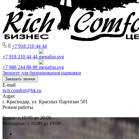
+7 918 210 44 44
+7 918 210 44 44
+7 988 244 88 88
Звоните для бронирования парковки
Заказать звонок
E-mail
rich.comfort@bk.ru
Адрес
г. Краснодар, ул. Красных Партизан 501
Режим работы
Будни: с 10:00 до 20:00
Выходные: с 10:00 до 19:00