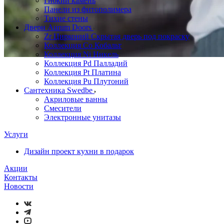
Гибкий камень
Панели из фитополимера
Тихие стены
Двери Aurum Doors
Zr Цирконий Скрытая дверь под покраску
Коллекция Co Кобальт
Коллекция Ni Никель
Коллекция Pd Палладий
Коллекция Pt Платина
Коллекция Pu Плутоний
Сантехника Swedbe
Акриловые ванны
Смесители
Электронные унитазы
Услуги
Дизайн проект кухни в подарок
Акции
Контакты
Новости