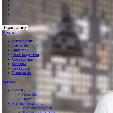
Подать заявку
Компания
О компании
Лицензии
Партнеры
Производители
Сотрудники
Отзывы
Вакансии
Реквизиты
Каталог
Кухни
Geos Ideal
Hacker
Бытовая техника
Техника для дома
Техника для кухни