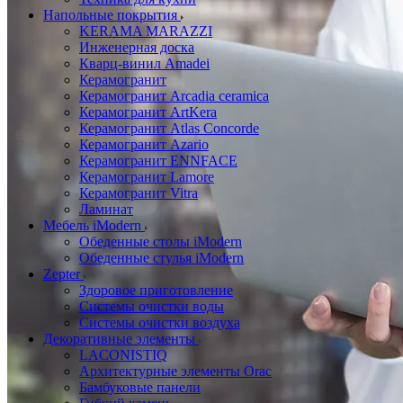
Напольные покрытия
KERAMA MARAZZI
Инженерная доска
Кварц-винил Amadei
Керамогранит
Керамогранит Arcadia ceramica
Керамогранит ArtKera
Керамогранит Atlas Concorde
Керамогранит Azario
Керамогранит ENNFACE
Керамогранит Lamore
Керамогранит Vitra
Ламинат
Мебель iModern
Обеденные столы iModern
Обеденные стулья iModern
Zepter
Здоровое приготовление
Системы очистки воды
Системы очистки воздуха
Декоративные элементы
LACONISTIQ
Архитектурные элементы Orac
Бамбуковые панели