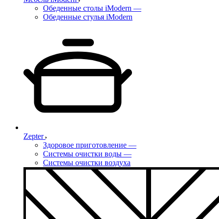
Обеденные столы iModern
—
Обеденные стулья iModern
Zepter
Здоровое приготовление
—
Системы очистки воды
—
Системы очистки воздуха