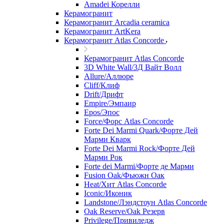
Amadei Корелли
Керамогранит
Керамогранит Arcadia ceramica
Керамогранит ArtKera
Керамогранит Atlas Concorde
Керамогранит Atlas Concorde
3D White Wall/3Д Вайт Волл
Allure/Аллюрe
Cliff/Клиф
Drift/Дрифт
Empire/Эмпаир
Epos/Эпос
Force/Фoрс Atlas Concorde
Forte Dei Marmi Quark/Форте Дей
Марми Кварк
Forte Dei Marmi Rock/Форте Дей
Марми Рок
Forte dei Marmi/Форте де Марми
Fusion Oak/Фьюжн Оак
Heat/Xит Atlas Concorde
Iconic/Иконик
Landstone/Лэндстоун Atlas Concorde
Oak Reserve/Оak Резepв
Privilege/Привиледж