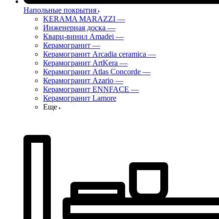
Напольные покрытия
KERAMA MARAZZI
—
Инженерная доска
—
Кварц-винил Amadei
—
Керамогранит
—
Керамогранит Arcadia ceramica
—
Керамогранит ArtKera
—
Керамогранит Atlas Concorde
—
Керамогранит Azario
—
Керамогранит ENNFACE
—
Керамогранит Lamore
Еще