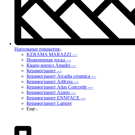
Напольные покрытия
KERAMA MARAZZI
—
Инженерная доска
—
Кварц-винил Amadei
—
Керамогранит
—
Керамогранит Arcadia ceramica
—
Керамогранит ArtKera
—
Керамогранит Atlas Concorde
—
Керамогранит Azario
—
Керамогранит ENNFACE
—
Керамогранит Lamore
Еще