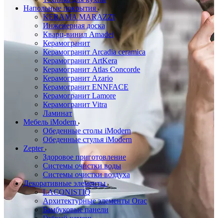
Напольные покрытия
KERAMA MARAZZI
Инженерная доска
Кварц-винил Amadei
Керамогранит
Керамогранит Arcadia ceramica
Керамогранит ArtKera
Керамогранит Atlas Concorde
Керамогранит Azario
Керамогранит ENNFACE
Керамогранит Lamore
Керамогранит Vitra
Ламинат
Мебель iModern
Обеденные столы iModern
Обеденные стулья iModern
Zepter
Здоровое приготовление
Системы очистки воды
Системы очистки воздуха
Декоративные элементы
LACONISTIQ
Архитектурные элементы Orac
Бамбуковые панели