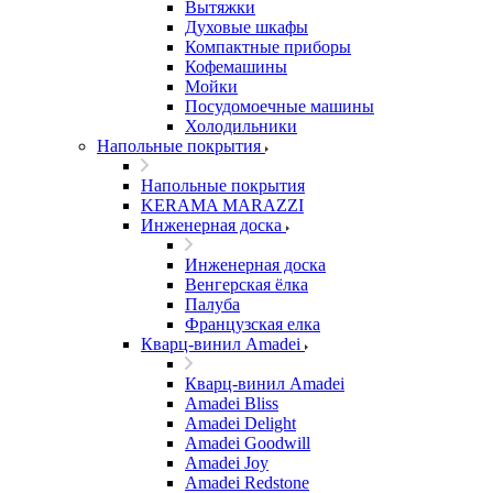
Вытяжки
Духовые шкафы
Компактные приборы
Кофемашины
Мойки
Посудомоечные машины
Холодильники
Напольные покрытия
Напольные покрытия
KERAMA MARAZZI
Инженерная доска
Инженерная доска
Венгерская ёлка
Палуба
Французская елка
Кварц-винил Amadei
Кварц-винил Amadei
Amadei Bliss
Amadei Delight
Amadei Goodwill
Amadei Joy
Amadei Redstone