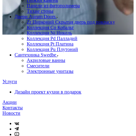
Гибкий камень
Панели из фитополимера
Тихие стены
Двери Aurum Doors
Zr Цирконий Скрытая дверь под покраску
Коллекция Co Кобальт
Коллекция Ni Никель
Коллекция Pd Палладий
Коллекция Pt Платина
Коллекция Pu Плутоний
Сантехника Swedbe
Акриловые ванны
Смесители
Электронные унитазы
Услуги
Дизайн проект кухни в подарок
Акции
Контакты
Новости