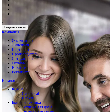
Подать заявку
Компания
О компании
Лицензии
Партнеры
Производители
Сотрудники
Отзывы
Вакансии
Реквизиты
Каталог
Кухни
Geos Ideal
Hacker
Бытовая техника
Техника для дома
Техника для кухни