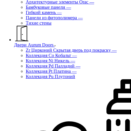
Архитектурные элементы Orac
—
Бамбуковые панели
—
Гибкий камень
—
Панели из фитополимера
—
Тихие стены
Двери Aurum Doors
Zr Цирконий Скрытая дверь под покраску
—
Коллекция Co Кобальт
—
Коллекция Ni Никель
—
Коллекция Pd Палладий
—
Коллекция Pt Платина
—
Коллекция Pu Плутоний