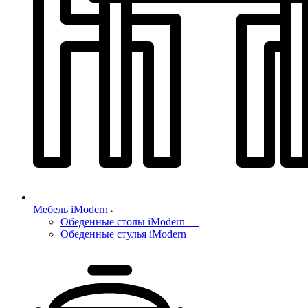
Мебель iModern
Обеденные столы iModern
—
Обеденные стулья iModern