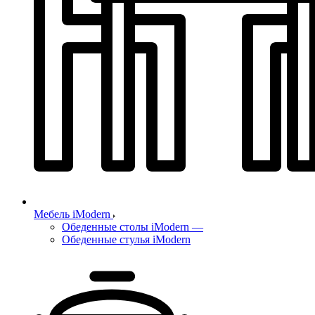
Мебель iModern
Обеденные столы iModern
—
Обеденные стулья iModern