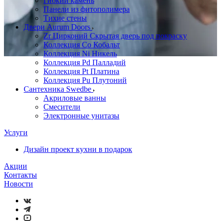
Гибкий камень
Панели из фитополимера
Тихие стены
Двери Aurum Doors
Zr Цирконий Скрытая дверь под покраску
Коллекция Co Кобальт
Коллекция Ni Никель
Коллекция Pd Палладий
Коллекция Pt Платина
Коллекция Pu Плутоний
Сантехника Swedbe
Акриловые ванны
Смесители
Электронные унитазы
Услуги
Дизайн проект кухни в подарок
Акции
Контакты
Новости