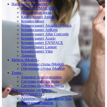
Напольные покрытия
KERAMA MARAZZI
Инженерная доска
Кварц-винил Amadei
Керамогранит
Керамогранит Arcadia ceramica
Керамогранит ArtKera
Керамогранит Atlas Concorde
Керамогранит Azario
Керамогранит ENNFACE
Керамогранит Lamore
Керамогранит Vitra
Ламинат
Мебель iModern
Обеденные столы iModern
Обеденные стулья iModern
Zepter
Здоровое приготовление
Системы очистки воды
Системы очистки воздуха
Декоративные элементы
LACONISTIQ
Архитектурные элементы Orac
Бамбуковые панели