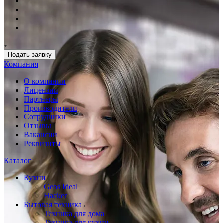
Подать заявку
Компания
О компании
Лицензии
Партнеры
Производители
Сотрудники
Отзывы
Вакансии
Реквизиты
Каталог
Кухни
Geos Ideal
Hacker
Бытовая техника
Техника для дома
Техника для кухни