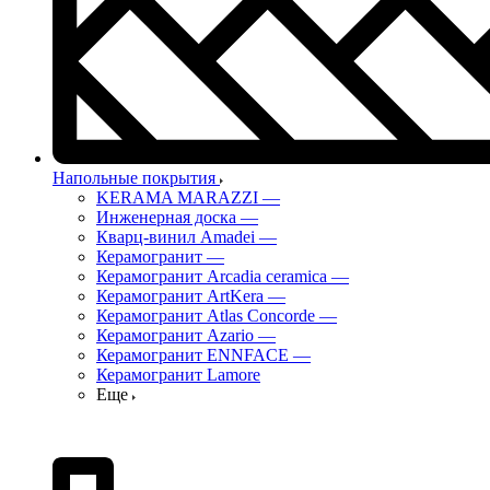
Напольные покрытия
KERAMA MARAZZI
—
Инженерная доска
—
Кварц-винил Amadei
—
Керамогранит
—
Керамогранит Arcadia ceramica
—
Керамогранит ArtKera
—
Керамогранит Atlas Concorde
—
Керамогранит Azario
—
Керамогранит ENNFACE
—
Керамогранит Lamore
Еще