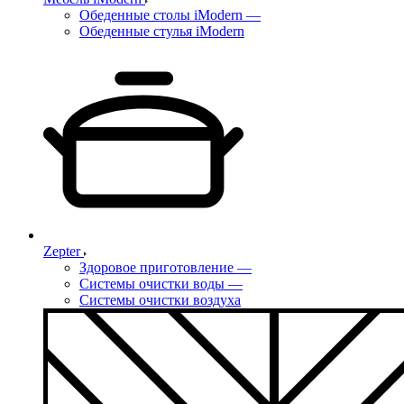
Обеденные столы iModern
—
Обеденные стулья iModern
Zepter
Здоровое приготовление
—
Системы очистки воды
—
Системы очистки воздуха