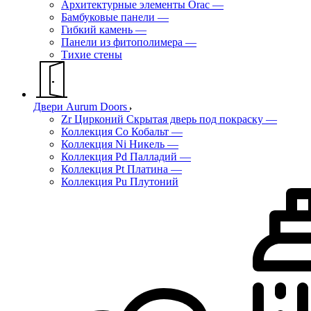
Архитектурные элементы Orac
—
Бамбуковые панели
—
Гибкий камень
—
Панели из фитополимера
—
Тихие стены
Двери Aurum Doors
Zr Цирконий Скрытая дверь под покраску
—
Коллекция Co Кобальт
—
Коллекция Ni Никель
—
Коллекция Pd Палладий
—
Коллекция Pt Платина
—
Коллекция Pu Плутоний