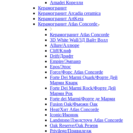
Amadei Корелли
Керамогранит
Керамогранит Arcadia ceramica
Керамогранит ArtKera
Керамогранит Atlas Concorde
Керамогранит Atlas Concorde
3D White Wall/3Д Вайт Волл
Allure/Аллюрe
Cliff/Клиф
Drift/Дрифт
Empire/Эмпаир
Epos/Эпос
Force/Фoрс Atlas Concorde
Forte Dei Marmi Quark/Форте Дей
Марми Кварк
Forte Dei Marmi Rock/Форте Дей
Марми Рок
Forte dei Marmi/Форте де Марми
Fusion Oak/Фьюжн Оак
Heat/Xит Atlas Concorde
Iconic/Иконик
Landstone/Лэндстоун Atlas Concorde
Oak Reserve/Оak Резepв
Privilege/Привиледж