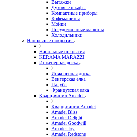
Вытяжки
Духовые шкафы
Компактные приборы
Кофемашины
Мойки
Посудомоечные машины
Холодильники
Напольные покрытия
Напольные покрытия
KERAMA MARAZZI
Инженерная доска
Инженерная доска
Венгерская ёлка
Палуба
Французская елка
Кварц-винил Amadei
Кварц-винил Amadei
Amadei Bliss
Amadei Delight
Amadei Goodwill
Amadei Joy
Amadei Redstone