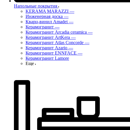
Напольные покрытия
KERAMA MARAZZI
—
Инженерная доска
—
Кварц-винил Amadei
—
Керамогранит
—
Керамогранит Arcadia ceramica
—
Керамогранит ArtKera
—
Керамогранит Atlas Concorde
—
Керамогранит Azario
—
Керамогранит ENNFACE
—
Керамогранит Lamore
Еще