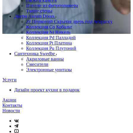
Гибкий камень
Панели из фитополимера
Тихие стены
Двери Aurum Doors
Zr Цирконий Скрытая дверь под покраску
Коллекция Co Кобальт
Коллекция Ni Никель
Коллекция Pd Палладий
Коллекция Pt Платина
Коллекция Pu Плутоний
Сантехника Swedbe
Акриловые ванны
Смесители
Электронные унитазы
Услуги
Дизайн проект кухни в подарок
Акции
Контакты
Новости