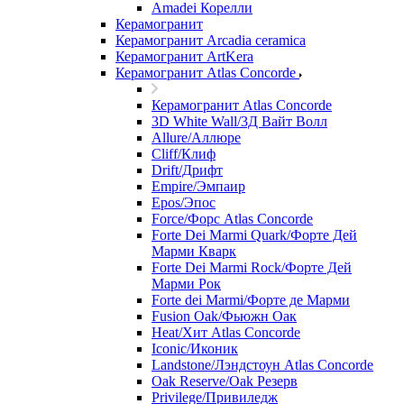
Amadei Корелли
Керамогранит
Керамогранит Arcadia ceramica
Керамогранит ArtKera
Керамогранит Atlas Concorde
Керамогранит Atlas Concorde
3D White Wall/3Д Вайт Волл
Allure/Аллюрe
Cliff/Клиф
Drift/Дрифт
Empire/Эмпаир
Epos/Эпос
Force/Фoрс Atlas Concorde
Forte Dei Marmi Quark/Форте Дей
Марми Кварк
Forte Dei Marmi Rock/Форте Дей
Марми Рок
Forte dei Marmi/Форте де Марми
Fusion Oak/Фьюжн Оак
Heat/Xит Atlas Concorde
Iconic/Иконик
Landstone/Лэндстоун Atlas Concorde
Oak Reserve/Оak Резepв
Privilege/Привиледж