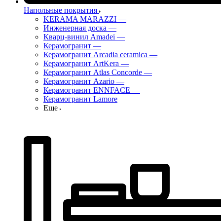
Напольные покрытия
KERAMA MARAZZI
—
Инженерная доска
—
Кварц-винил Amadei
—
Керамогранит
—
Керамогранит Arcadia ceramica
—
Керамогранит ArtKera
—
Керамогранит Atlas Concorde
—
Керамогранит Azario
—
Керамогранит ENNFACE
—
Керамогранит Lamore
Еще