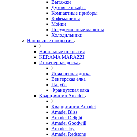
Вытяжки
Духовые шкафы
Компактные приборы
Кофемашины
Мойки
Посудомоечные машины
Холодильники
Напольные покрытия
Напольные покрытия
KERAMA MARAZZI
Инженерная доска
Инженерная доска
Венгерская ёлка
Палуба
Французская елка
Кварц-винил Amadei
Кварц-винил Amadei
Amadei Bliss
Amadei Delight
Amadei Goodwill
Amadei Joy
Amadei Redstone