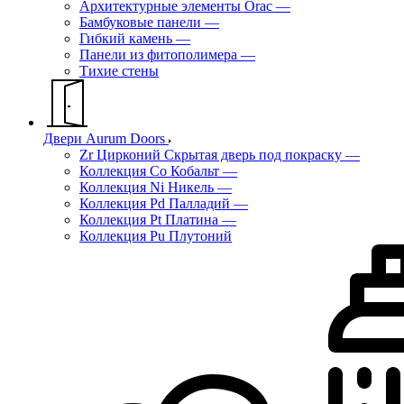
Архитектурные элементы Orac
—
Бамбуковые панели
—
Гибкий камень
—
Панели из фитополимера
—
Тихие стены
Двери Aurum Doors
Zr Цирконий Скрытая дверь под покраску
—
Коллекция Co Кобальт
—
Коллекция Ni Никель
—
Коллекция Pd Палладий
—
Коллекция Pt Платина
—
Коллекция Pu Плутоний