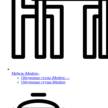
Мебель iModern
Обеденные столы iModern
—
Обеденные стулья iModern