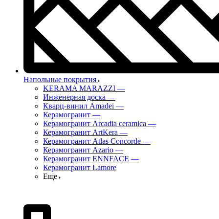
Напольные покрытия
KERAMA MARAZZI
—
Инженерная доска
—
Кварц-винил Amadei
—
Керамогранит
—
Керамогранит Arcadia ceramica
—
Керамогранит ArtKera
—
Керамогранит Atlas Concorde
—
Керамогранит Azario
—
Керамогранит ENNFACE
—
Керамогранит Lamore
Еще