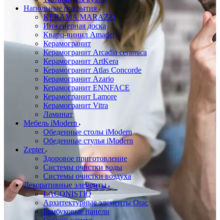
Напольные покрытия
KERAMA MARAZZI
Инженерная доска
Кварц-винил Amadei
Керамогранит
Керамогранит Arcadia ceramica
Керамогранит ArtKera
Керамогранит Atlas Concorde
Керамогранит Azario
Керамогранит ENNFACE
Керамогранит Lamore
Керамогранит Vitra
Ламинат
Мебель iModern
Обеденные столы iModern
Обеденные стулья iModern
Zepter
Здоровое приготовление
Системы очистки воды
Системы очистки воздуха
Декоративные элементы
LACONISTIQ
Архитектурные элементы Orac
Бамбуковые панели