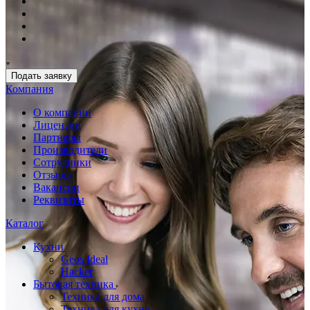
Подать заявку
Компания
О компании
Лицензии
Партнеры
Производители
Сотрудники
Отзывы
Вакансии
Реквизиты
Каталог
Кухни
Geos Ideal
Hacker
Бытовая техника
Техника для дома
Техника для кухни