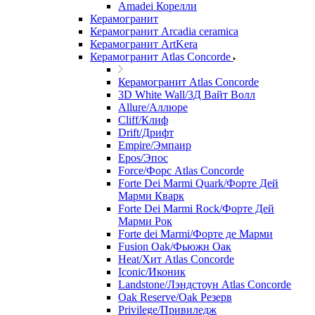
Amadei Корелли
Керамогранит
Керамогранит Arcadia ceramica
Керамогранит ArtKera
Керамогранит Atlas Concorde
Керамогранит Atlas Concorde
3D White Wall/3Д Вайт Волл
Allure/Аллюрe
Cliff/Клиф
Drift/Дрифт
Empire/Эмпаир
Epos/Эпос
Force/Фoрс Atlas Concorde
Forte Dei Marmi Quark/Форте Дей
Марми Кварк
Forte Dei Marmi Rock/Форте Дей
Марми Рок
Forte dei Marmi/Форте де Марми
Fusion Oak/Фьюжн Оак
Heat/Xит Atlas Concorde
Iconic/Иконик
Landstone/Лэндстоун Atlas Concorde
Oak Reserve/Оak Резepв
Privilege/Привиледж