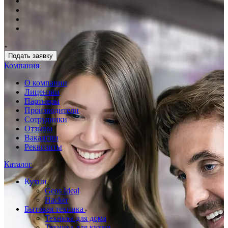
Подать заявку
Компания
О компании
Лицензии
Партнеры
Производители
Сотрудники
Отзывы
Вакансии
Реквизиты
Каталог
Кухни
Geos Ideal
Hacker
Бытовая техника
Техника для дома
Техника для кухни