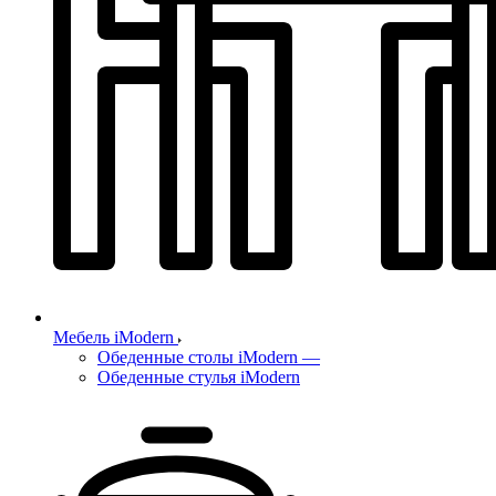
Мебель iModern
Обеденные столы iModern
—
Обеденные стулья iModern