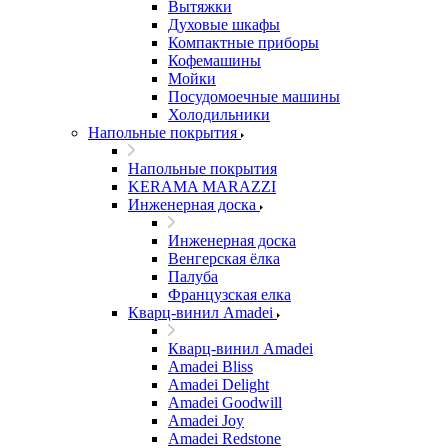
Вытяжки
Духовые шкафы
Компактные приборы
Кофемашины
Мойки
Посудомоечные машины
Холодильники
Напольные покрытия
Напольные покрытия
KERAMA MARAZZI
Инженерная доска
Инженерная доска
Венгерская ёлка
Палуба
Французская елка
Кварц-винил Amadei
Кварц-винил Amadei
Amadei Bliss
Amadei Delight
Amadei Goodwill
Amadei Joy
Amadei Redstone