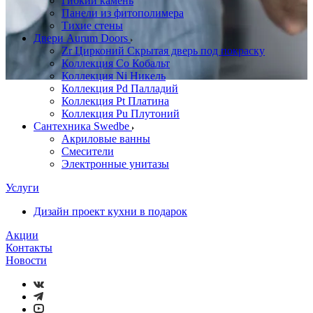
Гибкий камень
Панели из фитополимера
Тихие стены
Двери Aurum Doors
Zr Цирконий Скрытая дверь под покраску
Коллекция Co Кобальт
Коллекция Ni Никель
Коллекция Pd Палладий
Коллекция Pt Платина
Коллекция Pu Плутоний
Сантехника Swedbe
Акриловые ванны
Смесители
Электронные унитазы
Услуги
Дизайн проект кухни в подарок
Акции
Контакты
Новости