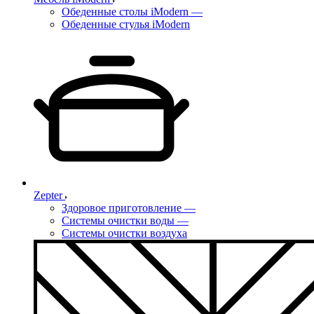
Обеденные столы iModern
—
Обеденные стулья iModern
Zepter
Здоровое приготовление
—
Системы очистки воды
—
Системы очистки воздуха