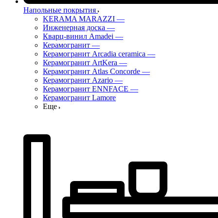
Напольные покрытия
KERAMA MARAZZI
—
Инженерная доска
—
Кварц-винил Amadei
—
Керамогранит
—
Керамогранит Arcadia ceramica
—
Керамогранит ArtKera
—
Керамогранит Atlas Concorde
—
Керамогранит Azario
—
Керамогранит ENNFACE
—
Керамогранит Lamore
Еще