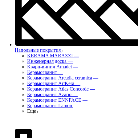
Напольные покрытия
KERAMA MARAZZI
—
Инженерная доска
—
Кварц-винил Amadei
—
Керамогранит
—
Керамогранит Arcadia ceramica
—
Керамогранит ArtKera
—
Керамогранит Atlas Concorde
—
Керамогранит Azario
—
Керамогранит ENNFACE
—
Керамогранит Lamore
Еще