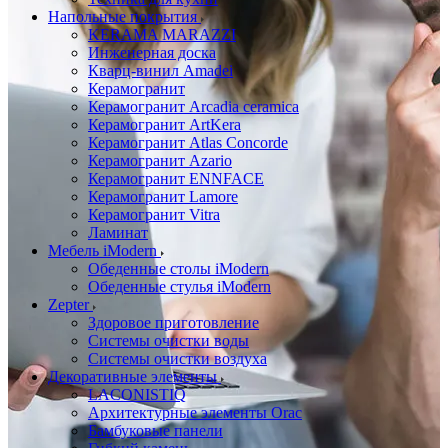
Напольные покрытия
KERAMA MARAZZI
Инженерная доска
Кварц-винил Amadei
Керамогранит
Керамогранит Arcadia ceramica
Керамогранит ArtKera
Керамогранит Atlas Concorde
Керамогранит Azario
Керамогранит ENNFACE
Керамогранит Lamore
Керамогранит Vitra
Ламинат
Мебель iModern
Обеденные столы iModern
Обеденные стулья iModern
Zepter
Здоровое приготовление
Системы очистки воды
Системы очистки воздуха
Декоративные элементы
LACONISTIQ
Архитектурные элементы Orac
Бамбуковые панели