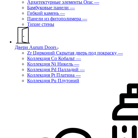
Архитектурные элементы Orac
—
Бамбуковые панели
—
Гибкий камень
—
Панели из фитополимера
—
Тихие стены
Двери Aurum Doors
Zr Цирконий Скрытая дверь под покраску
—
Коллекция Co Кобальт
—
Коллекция Ni Никель
—
Коллекция Pd Палладий
—
Коллекция Pt Платина
—
Коллекция Pu Плутоний