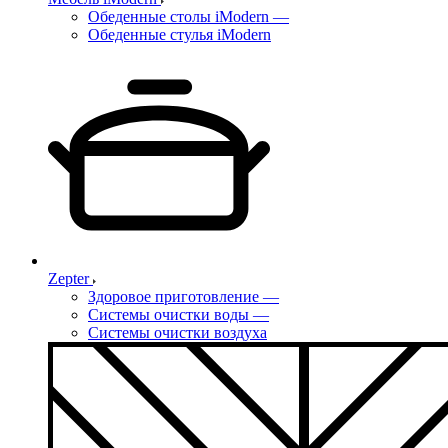
Обеденные столы iModern
—
Обеденные стулья iModern
Zepter
Здоровое приготовление
—
Системы очистки воды
—
Системы очистки воздуха