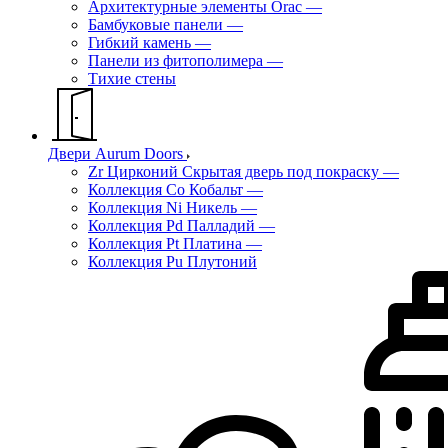
Архитектурные элементы Orac
—
Бамбуковые панели
—
Гибкий камень
—
Панели из фитополимера
—
Тихие стены
Двери Aurum Doors
Zr Цирконий Скрытая дверь под покраску
—
Коллекция Co Кобальт
—
Коллекция Ni Никель
—
Коллекция Pd Палладий
—
Коллекция Pt Платина
—
Коллекция Pu Плутоний