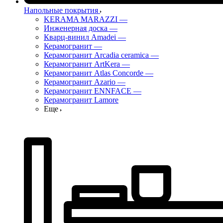
Напольные покрытия
KERAMA MARAZZI
—
Инженерная доска
—
Кварц-винил Amadei
—
Керамогранит
—
Керамогранит Arcadia ceramica
—
Керамогранит ArtKera
—
Керамогранит Atlas Concorde
—
Керамогранит Azario
—
Керамогранит ENNFACE
—
Керамогранит Lamore
Еще