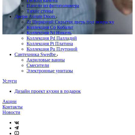
Гибкий камень
Панели из фитополимера
Тихие стены
Двери Aurum Doors
Zr Цирконий Скрытая дверь под покраску
Коллекция Co Кобальт
Коллекция Ni Никель
Коллекция Pd Палладий
Коллекция Pt Платина
Коллекция Pu Плутоний
Сантехника Swedbe
Акриловые ванны
Смесители
Электронные унитазы
Услуги
Дизайн проект кухни в подарок
Акции
Контакты
Новости