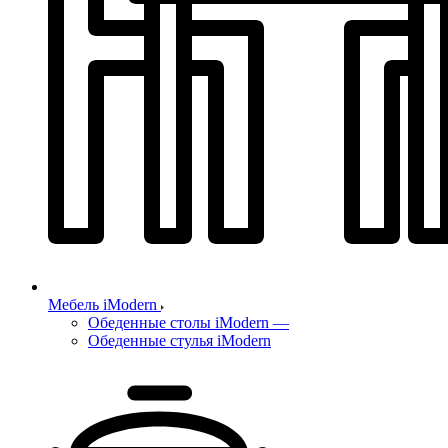
Мебель iModern
Обеденные столы iModern
—
Обеденные стулья iModern