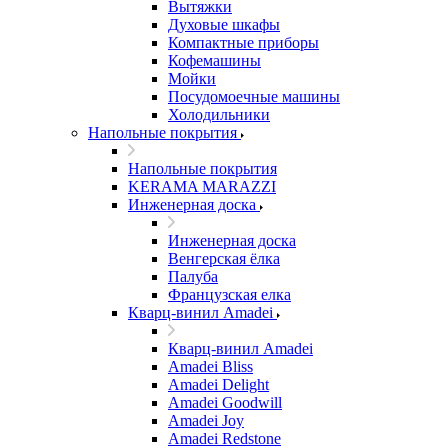
Вытяжки
Духовые шкафы
Компактные приборы
Кофемашины
Мойки
Посудомоечные машины
Холодильники
Напольные покрытия
Напольные покрытия
KERAMA MARAZZI
Инженерная доска
Инженерная доска
Венгерская ёлка
Палуба
Французская елка
Кварц-винил Amadei
Кварц-винил Amadei
Amadei Bliss
Amadei Delight
Amadei Goodwill
Amadei Joy
Amadei Redstone