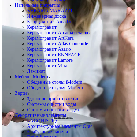
Напольные покрытия
KERAMA MARAZZI
Инженерная доска
Кварц-винил Amadei
Керамогранит
Керамогранит Arcadia ceramica
Керамогранит ArtKera
Керамогранит Atlas Concorde
Керамогранит Azario
Керамогранит ENNFACE
Керамогранит Lamore
Керамогранит Vitra
Ламинат
Мебель iModern
Обеденные столы iModern
Обеденные стулья iModern
Zepter
Здоровое приготовление
Системы очистки воды
Системы очистки воздуха
Декоративные элементы
LACONISTIQ
Архитектурные элементы Orac
Бамбуковые панели