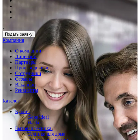
Подать заявку
Компания
О компании
Лицензии
Партнеры
Производители
Сотрудники
Отзывы
Вакансии
Реквизиты
Каталог
Кухни
Geos Ideal
Hacker
Бытовая техника
Техника для дома
Техника для кухни