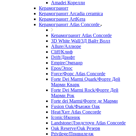
Amadei Корелли
Керамогранит
Керамогранит Arcadia ceramica
Керамогранит ArtKera
Керамогранит Atlas Concorde
Керамогранит Atlas Concorde
3D White Wall/3Д Вайт Волл
Allure/Аллюрe
Cliff/Клиф
Drift/Дрифт
Empire/Эмпаир
Epos/Эпос
Force/Фoрс Atlas Concorde
Forte Dei Marmi Quark/Форте Дей
Марми Кварк
Forte Dei Marmi Rock/Форте Дей
Марми Рок
Forte dei Marmi/Форте де Марми
Fusion Oak/Фьюжн Оак
Heat/Xит Atlas Concorde
Iconic/Иконик
Landstone/Лэндстоун Atlas Concorde
Oak Reserve/Оak Резepв
Privilege/Привиледж