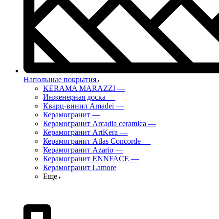
Напольные покрытия
KERAMA MARAZZI
—
Инженерная доска
—
Кварц-винил Amadei
—
Керамогранит
—
Керамогранит Arcadia ceramica
—
Керамогранит ArtKera
—
Керамогранит Atlas Concorde
—
Керамогранит Azario
—
Керамогранит ENNFACE
—
Керамогранит Lamore
Еще