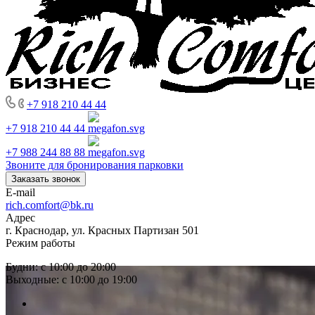
+7 918 210 44 44
+7 918 210 44 44
+7 988 244 88 88
Звоните для бронирования парковки
Заказать звонок
E-mail
rich.comfort@bk.ru
Адрес
г. Краснодар, ул. Красных Партизан 501
Режим работы
Будни: с 10:00 до 20:00
Выходные: с 10:00 до 19:00