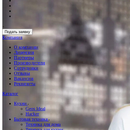
Подать заявку
Компания
О компании
Лицензии
Партнеры
Производители
Сотрудники
Отзывы
Вакансии
Реквизиты
Каталог
Кухни
Geos Ideal
Hacker
Бытовая техника
Техника для дома
Техника для кухни