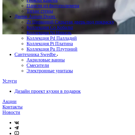
Гибкий камень
Панели из фитополимера
Тихие стены
Двери Aurum Doors
Zr Цирконий Скрытая дверь под покраску
Коллекция Co Кобальт
Коллекция Ni Никель
Коллекция Pd Палладий
Коллекция Pt Платина
Коллекция Pu Плутоний
Сантехника Swedbe
Акриловые ванны
Смесители
Электронные унитазы
Услуги
Дизайн проект кухни в подарок
Акции
Контакты
Новости