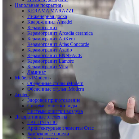
Напольные покрытия
KERAMA MARAZZI
Инженерная доска
Кварц-винил Amadei
Керамогранит
Керамогранит Arcadia ceramica
Керамогранит ArtKera
Керамогранит Atlas Concorde
Керамогранит Azario
Керамогранит ENNFACE
Керамогранит Lamore
Керамогранит Vitra
Ламинат
Мебель iModern
Обеденные столы iModern
Обеденные стулья iModern
Zepter
Здоровое приготовление
Системы очистки воды
Системы очистки воздуха
Декоративные элементы
LACONISTIQ
Архитектурные элементы Orac
Бамбуковые панели