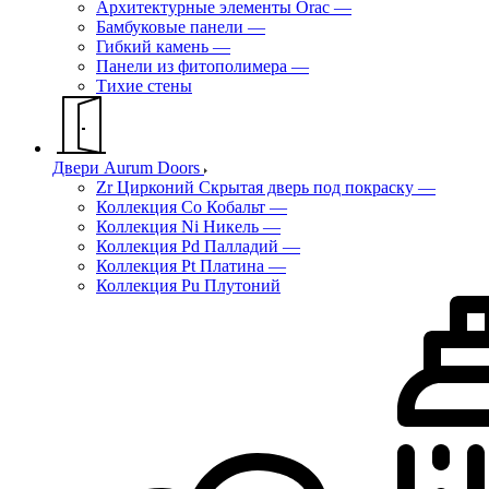
Архитектурные элементы Orac
—
Бамбуковые панели
—
Гибкий камень
—
Панели из фитополимера
—
Тихие стены
Двери Aurum Doors
Zr Цирконий Скрытая дверь под покраску
—
Коллекция Co Кобальт
—
Коллекция Ni Никель
—
Коллекция Pd Палладий
—
Коллекция Pt Платина
—
Коллекция Pu Плутоний