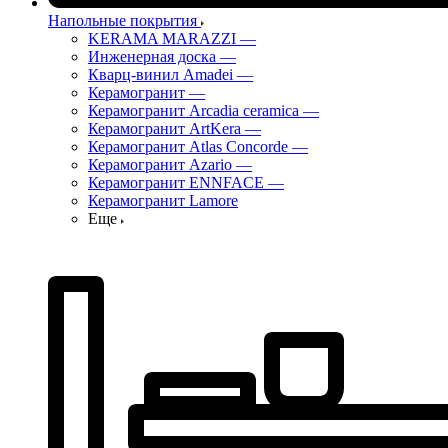
Напольные покрытия
KERAMA MARAZZI
—
Инженерная доска
—
Кварц-винил Amadei
—
Керамогранит
—
Керамогранит Arcadia ceramica
—
Керамогранит ArtKera
—
Керамогранит Atlas Concorde
—
Керамогранит Azario
—
Керамогранит ENNFACE
—
Керамогранит Lamore
Еще