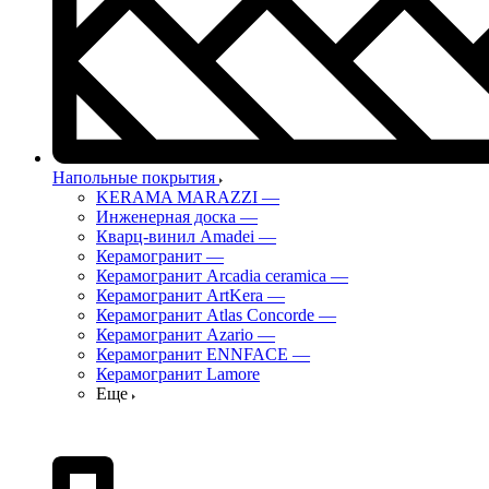
Напольные покрытия
KERAMA MARAZZI
—
Инженерная доска
—
Кварц-винил Amadei
—
Керамогранит
—
Керамогранит Arcadia ceramica
—
Керамогранит ArtKera
—
Керамогранит Atlas Concorde
—
Керамогранит Azario
—
Керамогранит ENNFACE
—
Керамогранит Lamore
Еще