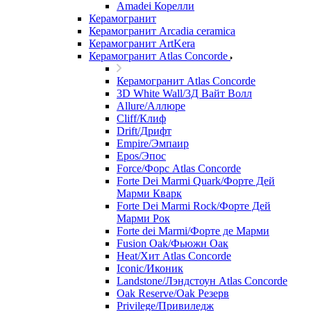
Amadei Корелли
Керамогранит
Керамогранит Arcadia ceramica
Керамогранит ArtKera
Керамогранит Atlas Concorde
Керамогранит Atlas Concorde
3D White Wall/3Д Вайт Волл
Allure/Аллюрe
Cliff/Клиф
Drift/Дрифт
Empire/Эмпаир
Epos/Эпос
Force/Фoрс Atlas Concorde
Forte Dei Marmi Quark/Форте Дей
Марми Кварк
Forte Dei Marmi Rock/Форте Дей
Марми Рок
Forte dei Marmi/Форте де Марми
Fusion Oak/Фьюжн Оак
Heat/Xит Atlas Concorde
Iconic/Иконик
Landstone/Лэндстоун Atlas Concorde
Oak Reserve/Оak Резepв
Privilege/Привиледж