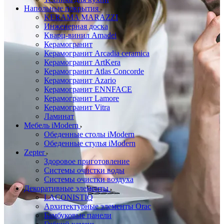
Напольные покрытия
KERAMA MARAZZI
Инженерная доска
Кварц-винил Amadei
Керамогранит
Керамогранит Arcadia ceramica
Керамогранит ArtKera
Керамогранит Atlas Concorde
Керамогранит Azario
Керамогранит ENNFACE
Керамогранит Lamore
Керамогранит Vitra
Ламинат
Мебель iModern
Обеденные столы iModern
Обеденные стулья iModern
Zepter
Здоровое приготовление
Системы очистки воды
Системы очистки воздуха
Декоративные элементы
LACONISTIQ
Архитектурные элементы Orac
Бамбуковые панели