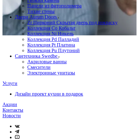
Гибкий камень
Панели из фитополимера
Тихие стены
Двери Aurum Doors
Zr Цирконий Скрытая дверь под покраску
Коллекция Co Кобальт
Коллекция Ni Никель
Коллекция Pd Палладий
Коллекция Pt Платина
Коллекция Pu Плутоний
Сантехника Swedbe
Акриловые ванны
Смесители
Электронные унитазы
Услуги
Дизайн проект кухни в подарок
Акции
Контакты
Новости