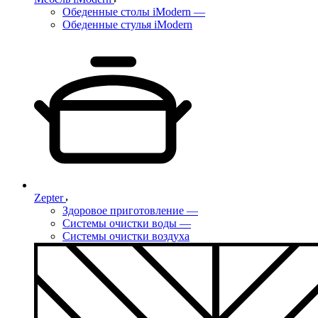
Обеденные столы iModern
—
Обеденные стулья iModern
Zepter
Здоровое приготовление
—
Системы очистки воды
—
Системы очистки воздуха