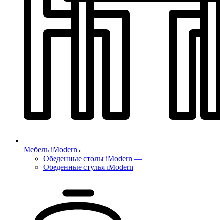
Мебель iModern
Обеденные столы iModern
—
Обеденные стулья iModern