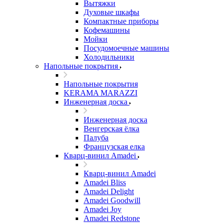
Вытяжки
Духовые шкафы
Компактные приборы
Кофемашины
Мойки
Посудомоечные машины
Холодильники
Напольные покрытия
Напольные покрытия
KERAMA MARAZZI
Инженерная доска
Инженерная доска
Венгерская ёлка
Палуба
Французская елка
Кварц-винил Amadei
Кварц-винил Amadei
Amadei Bliss
Amadei Delight
Amadei Goodwill
Amadei Joy
Amadei Redstone