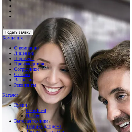
Подать заявку
Компания
О компании
Лицензии
Партнеры
Производители
Сотрудники
Отзывы
Вакансии
Реквизиты
Каталог
Кухни
Geos Ideal
Hacker
Бытовая техника
Техника для дома
Техника для кухни