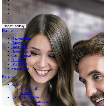
Подать заявку
Компания
О компании
Лицензии
Партнеры
Производители
Сотрудники
Отзывы
Вакансии
Реквизиты
Каталог
Кухни
Geos Ideal
Hacker
Бытовая техника
Техника для дома
Техника для кухни