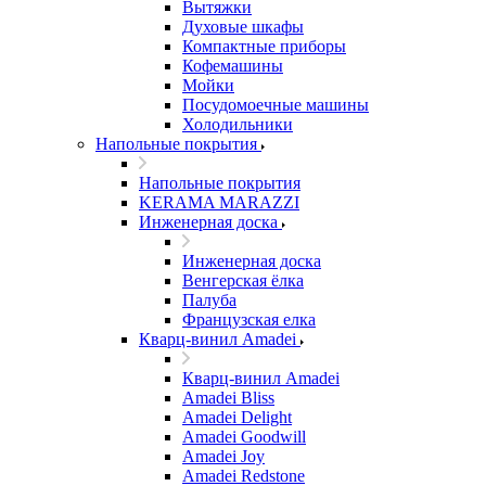
Вытяжки
Духовые шкафы
Компактные приборы
Кофемашины
Мойки
Посудомоечные машины
Холодильники
Напольные покрытия
Напольные покрытия
KERAMA MARAZZI
Инженерная доска
Инженерная доска
Венгерская ёлка
Палуба
Французская елка
Кварц-винил Amadei
Кварц-винил Amadei
Amadei Bliss
Amadei Delight
Amadei Goodwill
Amadei Joy
Amadei Redstone