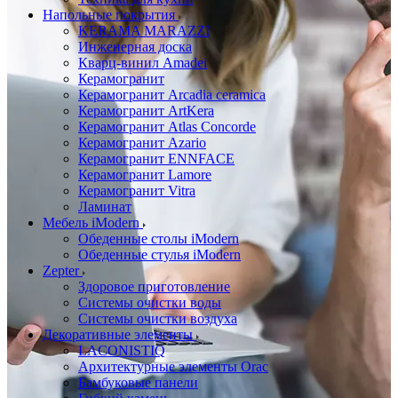
Напольные покрытия
KERAMA MARAZZI
Инженерная доска
Кварц-винил Amadei
Керамогранит
Керамогранит Arcadia ceramica
Керамогранит ArtKera
Керамогранит Atlas Concorde
Керамогранит Azario
Керамогранит ENNFACE
Керамогранит Lamore
Керамогранит Vitra
Ламинат
Мебель iModern
Обеденные столы iModern
Обеденные стулья iModern
Zepter
Здоровое приготовление
Системы очистки воды
Системы очистки воздуха
Декоративные элементы
LACONISTIQ
Архитектурные элементы Orac
Бамбуковые панели