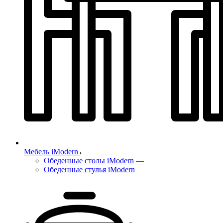
Мебель iModern
Обеденные столы iModern
—
Обеденные стулья iModern