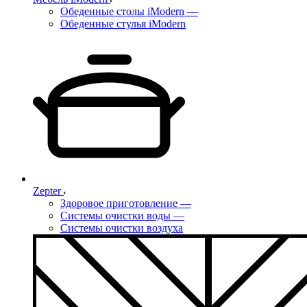
Обеденные столы iModern
—
Обеденные стулья iModern
Zepter
Здоровое приготовление
—
Системы очистки воды
—
Системы очистки воздуха