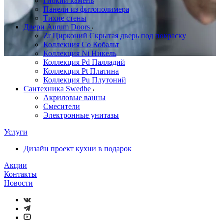
Гибкий камень
Панели из фитополимера
Тихие стены
Двери Aurum Doors
Zr Цирконий Скрытая дверь под покраску
Коллекция Co Кобальт
Коллекция Ni Никель
Коллекция Pd Палладий
Коллекция Pt Платина
Коллекция Pu Плутоний
Сантехника Swedbe
Акриловые ванны
Смесители
Электронные унитазы
Услуги
Дизайн проект кухни в подарок
Акции
Контакты
Новости