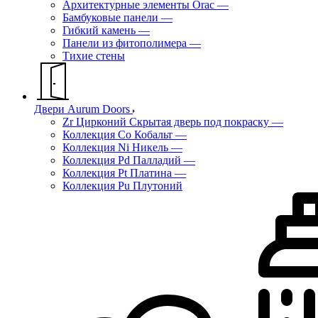
Архитектурные элементы Orac
—
Бамбуковые панели
—
Гибкий камень
—
Панели из фитополимера
—
Тихие стены
Двери Aurum Doors
Zr Цирконий Скрытая дверь под покраску
—
Коллекция Co Кобальт
—
Коллекция Ni Никель
—
Коллекция Pd Палладий
—
Коллекция Pt Платина
—
Коллекция Pu Плутоний