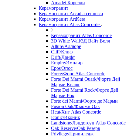
Amadei Корелли
Керамогранит
Керамогранит Arcadia ceramica
Керамогранит ArtKera
Керамогранит Atlas Concorde
Керамогранит Atlas Concorde
3D White Wall/3Д Вайт Волл
Allure/Аллюрe
Cliff/Клиф
Drift/Дрифт
Empire/Эмпаир
Epos/Эпос
Force/Фoрс Atlas Concorde
Forte Dei Marmi Quark/Форте Дей
Марми Кварк
Forte Dei Marmi Rock/Форте Дей
Марми Рок
Forte dei Marmi/Форте де Марми
Fusion Oak/Фьюжн Оак
Heat/Xит Atlas Concorde
Iconic/Иконик
Landstone/Лэндстоун Atlas Concorde
Oak Reserve/Оak Резepв
Privilege/Привиледж