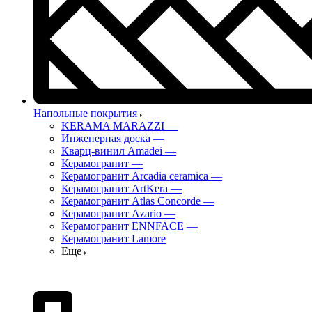
Напольные покрытия
KERAMA MARAZZI
—
Инженерная доска
—
Кварц-винил Amadei
—
Керамогранит
—
Керамогранит Arcadia ceramica
—
Керамогранит ArtKera
—
Керамогранит Atlas Concorde
—
Керамогранит Azario
—
Керамогранит ENNFACE
—
Керамогранит Lamore
Еще