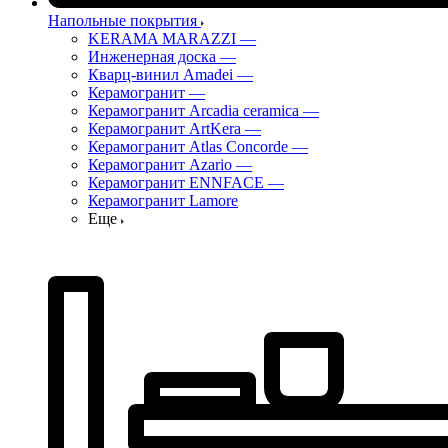
Напольные покрытия
KERAMA MARAZZI
—
Инженерная доска
—
Кварц-винил Amadei
—
Керамогранит
—
Керамогранит Arcadia ceramica
—
Керамогранит ArtKera
—
Керамогранит Atlas Concorde
—
Керамогранит Azario
—
Керамогранит ENNFACE
—
Керамогранит Lamore
Еще