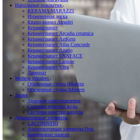
Напольные покрытия
KERAMA MARAZZI
Инженерная доска
Кварц-винил Amadei
Керамогранит
Керамогранит Arcadia ceramica
Керамогранит ArtKera
Керамогранит Atlas Concorde
Керамогранит Azario
Керамогранит ENNFACE
Керамогранит Lamore
Керамогранит Vitra
Ламинат
Мебель iModern
Обеденные столы iModern
Обеденные стулья iModern
Zepter
Здоровое приготовление
Системы очистки воды
Системы очистки воздуха
Декоративные элементы
LACONISTIQ
Архитектурные элементы Orac
Бамбуковые панели