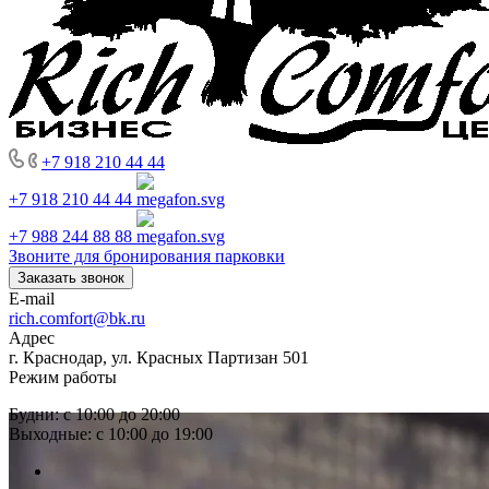
+7 918 210 44 44
+7 918 210 44 44
+7 988 244 88 88
Звоните для бронирования парковки
Заказать звонок
E-mail
rich.comfort@bk.ru
Адрес
г. Краснодар, ул. Красных Партизан 501
Режим работы
Будни: с 10:00 до 20:00
Выходные: с 10:00 до 19:00