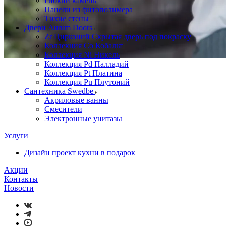
Гибкий камень
Панели из фитополимера
Тихие стены
Двери Aurum Doors
Zr Цирконий Скрытая дверь под покраску
Коллекция Co Кобальт
Коллекция Ni Никель
Коллекция Pd Палладий
Коллекция Pt Платина
Коллекция Pu Плутоний
Сантехника Swedbe
Акриловые ванны
Смесители
Электронные унитазы
Услуги
Дизайн проект кухни в подарок
Акции
Контакты
Новости