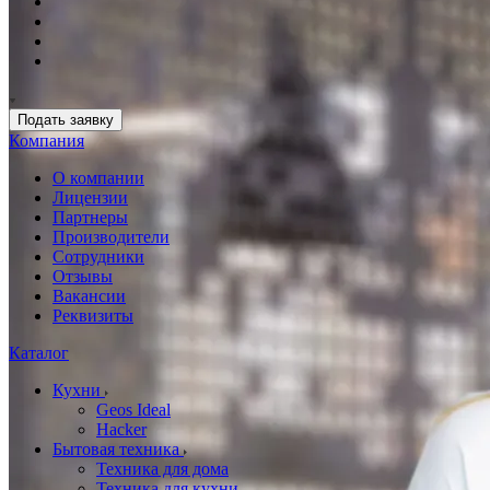
Подать заявку
Компания
О компании
Лицензии
Партнеры
Производители
Сотрудники
Отзывы
Вакансии
Реквизиты
Каталог
Кухни
Geos Ideal
Hacker
Бытовая техника
Техника для дома
Техника для кухни