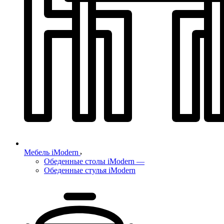
Мебель iModern
Обеденные столы iModern
—
Обеденные стулья iModern