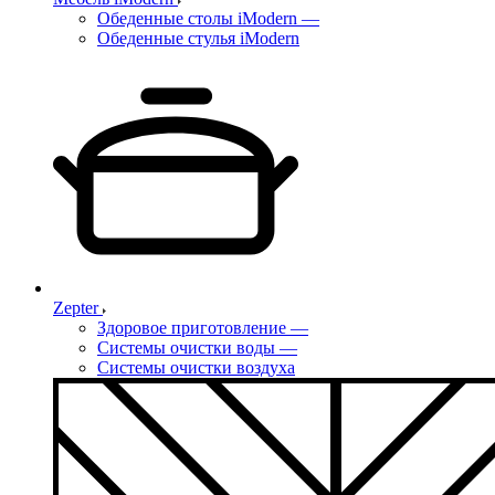
Обеденные столы iModern
—
Обеденные стулья iModern
Zepter
Здоровое приготовление
—
Системы очистки воды
—
Системы очистки воздуха