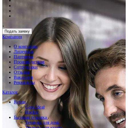
Подать заявку
Компания
О компании
Лицензии
Партнеры
Производители
Сотрудники
Отзывы
Вакансии
Реквизиты
Каталог
Кухни
Geos Ideal
Hacker
Бытовая техника
Техника для дома
Техника для кухни