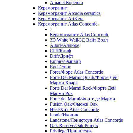
Amadei Корелли
Керамогранит
Керамогранит Arcadia ceramica
Керамогранит ArtKera
Керамогранит Atlas Concorde
Керамогранит Atlas Concorde
3D White Wall/3Д Вайт Волл
Allure/Аллюрe
Cliff/Клиф
Drift/Дрифт
Empire/Эмпаир
Epos/Эпос
Force/Фoрс Atlas Concorde
Forte Dei Marmi Quark/Форте Дей
Марми Кварк
Forte Dei Marmi Rock/Форте Дей
Марми Рок
Forte dei Marmi/Форте де Марми
Fusion Oak/Фьюжн Оак
Heat/Xит Atlas Concorde
Iconic/Иконик
Landstone/Лэндстоун Atlas Concorde
Oak Reserve/Оak Резepв
Privilege/Привиледж