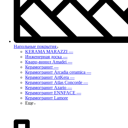
Напольные покрытия
KERAMA MARAZZI
—
Инженерная доска
—
Кварц-винил Amadei
—
Керамогранит
—
Керамогранит Arcadia ceramica
—
Керамогранит ArtKera
—
Керамогранит Atlas Concorde
—
Керамогранит Azario
—
Керамогранит ENNFACE
—
Керамогранит Lamore
Еще