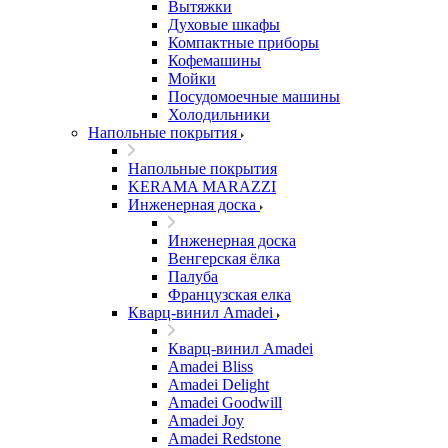
Вытяжки
Духовые шкафы
Компактные приборы
Кофемашины
Мойки
Посудомоечные машины
Холодильники
Напольные покрытия
Напольные покрытия
KERAMA MARAZZI
Инженерная доска
Инженерная доска
Венгерская ёлка
Палуба
Французская елка
Кварц-винил Amadei
Кварц-винил Amadei
Amadei Bliss
Amadei Delight
Amadei Goodwill
Amadei Joy
Amadei Redstone