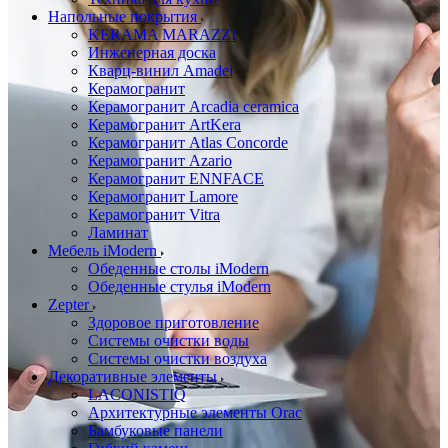
Напольные покрытия
KERAMA MARAZZI
Инженерная доска
Кварц-винил Amadei
Керамогранит
Керамогранит Arcadia ceramica
Керамогранит ArtKera
Керамогранит Atlas Concorde
Керамогранит Azario
Керамогранит ENNFACE
Керамогранит Lamore
Керамогранит Vitra
Ламинат
Мебель iModern
Обеденные столы iModern
Обеденные стулья iModern
Zepter
Здоровое приготовление
Системы очистки воды
Системы очистки воздуха
Декоративные элементы
LACONISTIQ
Архитектурные элементы Orac
Бамбуковые панели