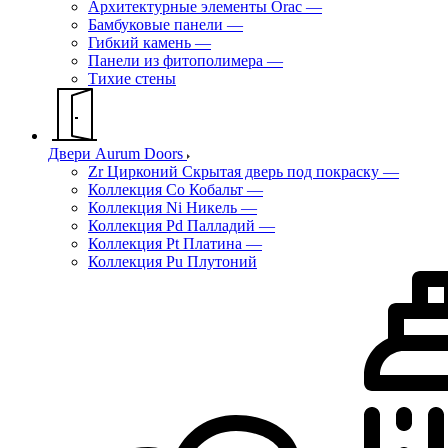
Архитектурные элементы Orac
—
Бамбуковые панели
—
Гибкий камень
—
Панели из фитополимера
—
Тихие стены
Двери Aurum Doors
Zr Цирконий Скрытая дверь под покраску
—
Коллекция Co Кобальт
—
Коллекция Ni Никель
—
Коллекция Pd Палладий
—
Коллекция Pt Платина
—
Коллекция Pu Плутоний