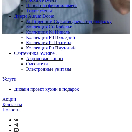
Гибкий камень
Панели из фитополимера
Тихие стены
Двери Aurum Doors
Zr Цирконий Скрытая дверь под покраску
Коллекция Co Кобальт
Коллекция Ni Никель
Коллекция Pd Палладий
Коллекция Pt Платина
Коллекция Pu Плутоний
Сантехника Swedbe
Акриловые ванны
Смесители
Электронные унитазы
Услуги
Дизайн проект кухни в подарок
Акции
Контакты
Новости