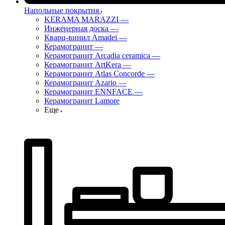
Напольные покрытия
KERAMA MARAZZI
—
Инженерная доска
—
Кварц-винил Amadei
—
Керамогранит
—
Керамогранит Arcadia ceramica
—
Керамогранит ArtKera
—
Керамогранит Atlas Concorde
—
Керамогранит Azario
—
Керамогранит ENNFACE
—
Керамогранит Lamore
Еще