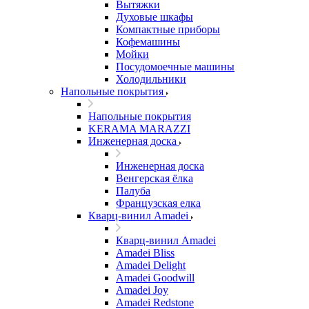
Вытяжки
Духовые шкафы
Компактные приборы
Кофемашины
Мойки
Посудомоечные машины
Холодильники
Напольные покрытия
Напольные покрытия
KERAMA MARAZZI
Инженерная доска
Инженерная доска
Венгерская ёлка
Палуба
Французская елка
Кварц-винил Amadei
Кварц-винил Amadei
Amadei Bliss
Amadei Delight
Amadei Goodwill
Amadei Joy
Amadei Redstone