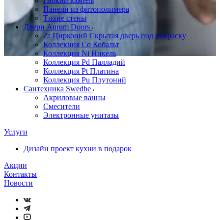
Гибкий камень
Панели из фитополимера
Тихие стены
Двери Aurum Doors
Zr Цирконий Скрытая дверь под покраску
Коллекция Co Кобальт
Коллекция Ni Никель
Коллекция Pd Палладий
Коллекция Pt Платина
Коллекция Pu Плутоний
Сантехника Swedbe
Акриловые ванны
Смесители
Электронные унитазы
Услуги
Дизайн проект кухни в подарок
Акции
Контакты
Новости