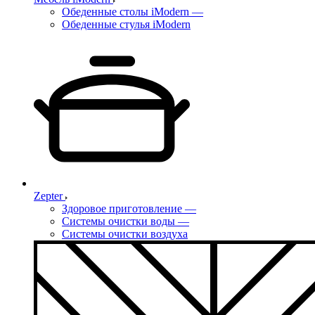
Обеденные столы iModern
—
Обеденные стулья iModern
Zepter
Здоровое приготовление
—
Системы очистки воды
—
Системы очистки воздуха