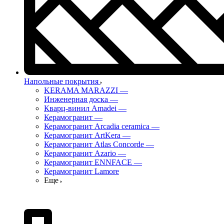
Напольные покрытия
KERAMA MARAZZI
—
Инженерная доска
—
Кварц-винил Amadei
—
Керамогранит
—
Керамогранит Arcadia ceramica
—
Керамогранит ArtKera
—
Керамогранит Atlas Concorde
—
Керамогранит Azario
—
Керамогранит ENNFACE
—
Керамогранит Lamore
Еще