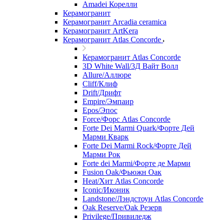
Amadei Корелли
Керамогранит
Керамогранит Arcadia ceramica
Керамогранит ArtKera
Керамогранит Atlas Concorde
Керамогранит Atlas Concorde
3D White Wall/3Д Вайт Волл
Allure/Аллюрe
Cliff/Клиф
Drift/Дрифт
Empire/Эмпаир
Epos/Эпос
Force/Фoрс Atlas Concorde
Forte Dei Marmi Quark/Форте Дей
Марми Кварк
Forte Dei Marmi Rock/Форте Дей
Марми Рок
Forte dei Marmi/Форте де Марми
Fusion Oak/Фьюжн Оак
Heat/Xит Atlas Concorde
Iconic/Иконик
Landstone/Лэндстоун Atlas Concorde
Oak Reserve/Оak Резepв
Privilege/Привиледж