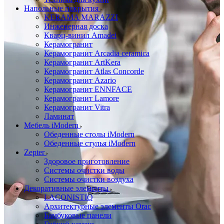
Напольные покрытия
KERAMA MARAZZI
Инженерная доска
Кварц-винил Amadei
Керамогранит
Керамогранит Arcadia ceramica
Керамогранит ArtKera
Керамогранит Atlas Concorde
Керамогранит Azario
Керамогранит ENNFACE
Керамогранит Lamore
Керамогранит Vitra
Ламинат
Мебель iModern
Обеденные столы iModern
Обеденные стулья iModern
Zepter
Здоровое приготовление
Системы очистки воды
Системы очистки воздуха
Декоративные элементы
LACONISTIQ
Архитектурные элементы Orac
Бамбуковые панели