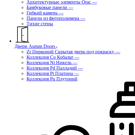
Архитектурные элементы Orac
—
Бамбуковые панели
—
Гибкий камень
—
Панели из фитополимера
—
Тихие стены
Двери Aurum Doors
Zr Цирконий Скрытая дверь под покраску
—
Коллекция Co Кобальт
—
Коллекция Ni Никель
—
Коллекция Pd Палладий
—
Коллекция Pt Платина
—
Коллекция Pu Плутоний