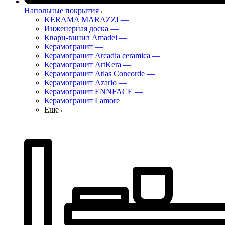
Напольные покрытия
KERAMA MARAZZI
—
Инженерная доска
—
Кварц-винил Amadei
—
Керамогранит
—
Керамогранит Arcadia ceramica
—
Керамогранит ArtKera
—
Керамогранит Atlas Concorde
—
Керамогранит Azario
—
Керамогранит ENNFACE
—
Керамогранит Lamore
Еще