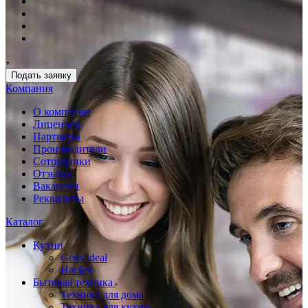
Подать заявку
Компания
О компании
Лицензии
Партнеры
Производители
Сотрудники
Отзывы
Вакансии
Реквизиты
Каталог
Кухни
Geos Ideal
Hacker
Бытовая техника
Техника для дома
Техника для кухни