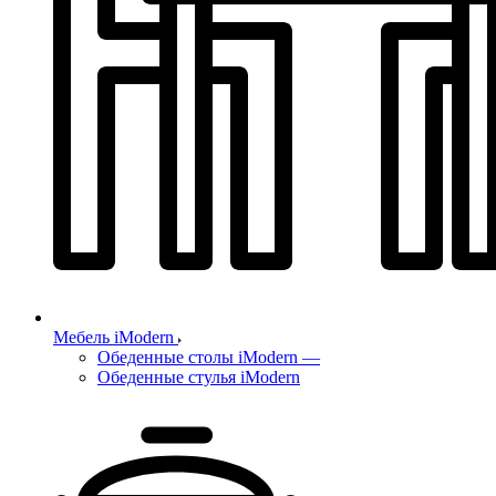
Мебель iModern
Обеденные столы iModern
—
Обеденные стулья iModern