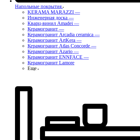
Напольные покрытия
KERAMA MARAZZI
—
Инженерная доска
—
Кварц-винил Amadei
—
Керамогранит
—
Керамогранит Arcadia ceramica
—
Керамогранит ArtKera
—
Керамогранит Atlas Concorde
—
Керамогранит Azario
—
Керамогранит ENNFACE
—
Керамогранит Lamore
Еще