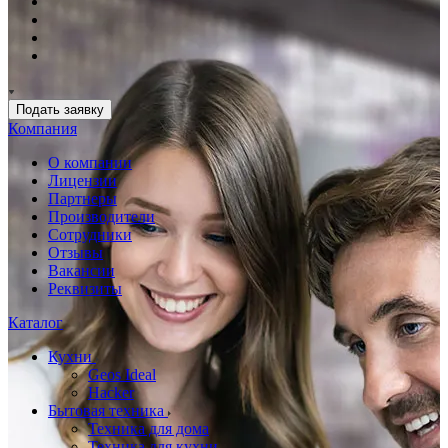
Подать заявку
Компания
О компании
Лицензии
Партнеры
Производители
Сотрудники
Отзывы
Вакансии
Реквизиты
Каталог
Кухни
Geos Ideal
Hacker
Бытовая техника
Техника для дома
Техника для кухни