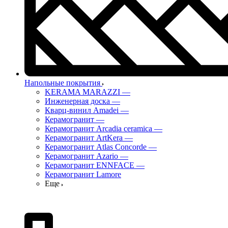
Напольные покрытия
KERAMA MARAZZI
—
Инженерная доска
—
Кварц-винил Amadei
—
Керамогранит
—
Керамогранит Arcadia ceramica
—
Керамогранит ArtKera
—
Керамогранит Atlas Concorde
—
Керамогранит Azario
—
Керамогранит ENNFACE
—
Керамогранит Lamore
Еще