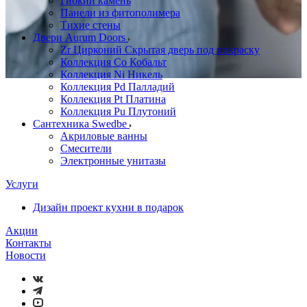
Гибкий камень
Панели из фитополимера
Тихие стены
Двери Aurum Doors
Zr Цирконий Скрытая дверь под покраску
Коллекция Co Кобальт
Коллекция Ni Никель
Коллекция Pd Палладий
Коллекция Pt Платина
Коллекция Pu Плутоний
Сантехника Swedbe
Акриловые ванны
Смесители
Электронные унитазы
Услуги
Дизайн проект кухни в подарок
Акции
Контакты
Новости