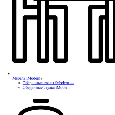
Мебель iModern
Обеденные столы iModern
—
Обеденные стулья iModern