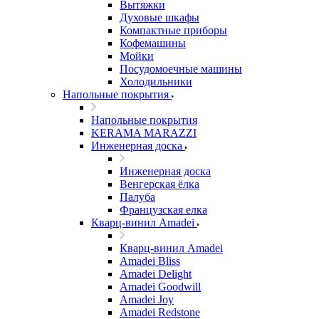
Вытяжки
Духовые шкафы
Компактные приборы
Кофемашины
Мойки
Посудомоечные машины
Холодильники
Напольные покрытия
Напольные покрытия
KERAMA MARAZZI
Инженерная доска
Инженерная доска
Венгерская ёлка
Палуба
Французская елка
Кварц-винил Amadei
Кварц-винил Amadei
Amadei Bliss
Amadei Delight
Amadei Goodwill
Amadei Joy
Amadei Redstone