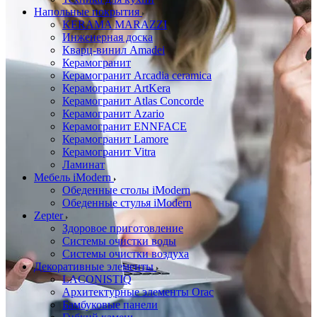
Напольные покрытия
KERAMA MARAZZI
Инженерная доска
Кварц-винил Amadei
Керамогранит
Керамогранит Arcadia ceramica
Керамогранит ArtKera
Керамогранит Atlas Concorde
Керамогранит Azario
Керамогранит ENNFACE
Керамогранит Lamore
Керамогранит Vitra
Ламинат
Мебель iModern
Обеденные столы iModern
Обеденные стулья iModern
Zepter
Здоровое приготовление
Системы очистки воды
Системы очистки воздуха
Декоративные элементы
LACONISTIQ
Архитектурные элементы Orac
Бамбуковые панели