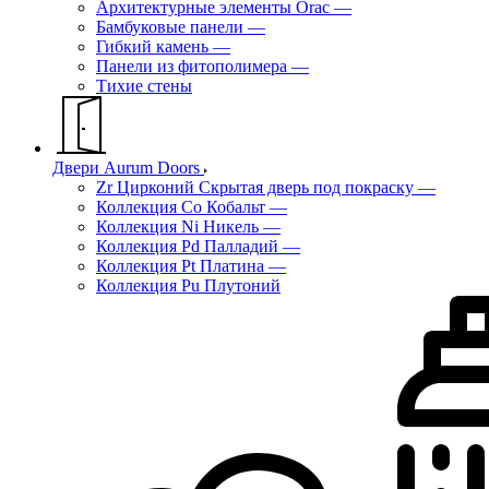
Архитектурные элементы Orac
—
Бамбуковые панели
—
Гибкий камень
—
Панели из фитополимера
—
Тихие стены
Двери Aurum Doors
Zr Цирконий Скрытая дверь под покраску
—
Коллекция Co Кобальт
—
Коллекция Ni Никель
—
Коллекция Pd Палладий
—
Коллекция Pt Платина
—
Коллекция Pu Плутоний