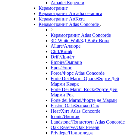
Amadei Корелли
Керамогранит
Керамогранит Arcadia ceramica
Керамогранит ArtKera
Керамогранит Atlas Concorde
Керамогранит Atlas Concorde
3D White Wall/3Д Вайт Волл
Allure/Аллюрe
Cliff/Клиф
Drift/Дрифт
Empire/Эмпаир
Epos/Эпос
Force/Фoрс Atlas Concorde
Forte Dei Marmi Quark/Форте Дей
Марми Кварк
Forte Dei Marmi Rock/Форте Дей
Марми Рок
Forte dei Marmi/Форте де Марми
Fusion Oak/Фьюжн Оак
Heat/Xит Atlas Concorde
Iconic/Иконик
Landstone/Лэндстоун Atlas Concorde
Oak Reserve/Оak Резepв
Privilege/Привиледж