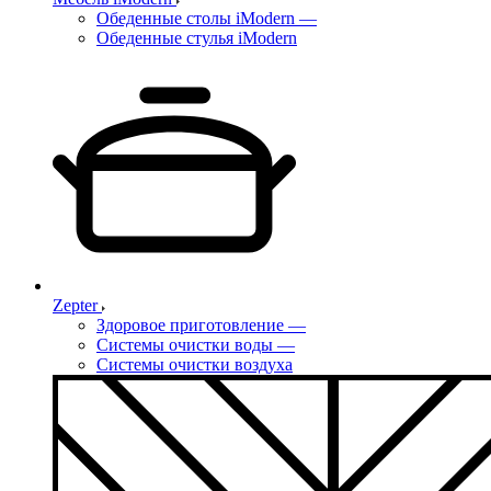
Обеденные столы iModern
—
Обеденные стулья iModern
Zepter
Здоровое приготовление
—
Системы очистки воды
—
Системы очистки воздуха