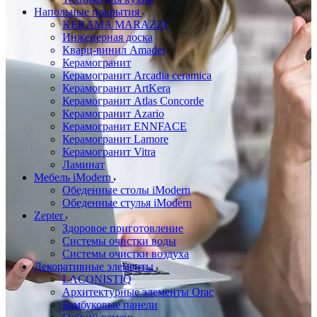
Напольные покрытия
KERAMA MARAZZI
Инженерная доска
Кварц-винил Amadei
Керамогранит
Керамогранит Arcadia ceramica
Керамогранит ArtKera
Керамогранит Atlas Concorde
Керамогранит Azario
Керамогранит ENNFACE
Керамогранит Lamore
Керамогранит Vitra
Ламинат
Мебель iModern
Обеденные столы iModern
Обеденные стулья iModern
Zepter
Здоровое приготовление
Системы очистки воды
Системы очистки воздуха
Декоративные элементы
LACONISTIQ
Архитектурные элементы Orac
Бамбуковые панели