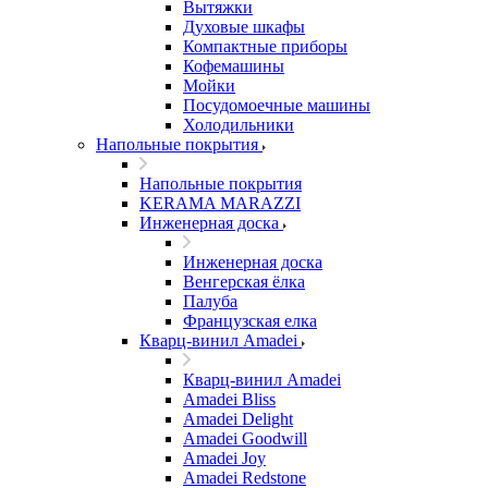
Вытяжки
Духовые шкафы
Компактные приборы
Кофемашины
Мойки
Посудомоечные машины
Холодильники
Напольные покрытия
Напольные покрытия
KERAMA MARAZZI
Инженерная доска
Инженерная доска
Венгерская ёлка
Палуба
Французская елка
Кварц-винил Amadei
Кварц-винил Amadei
Amadei Bliss
Amadei Delight
Amadei Goodwill
Amadei Joy
Amadei Redstone