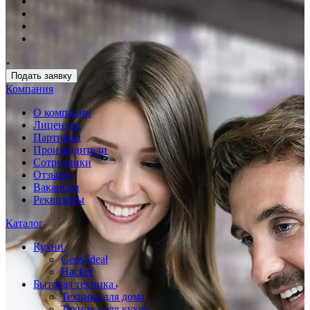
Подать заявку
Компания
О компании
Лицензии
Партнеры
Производители
Сотрудники
Отзывы
Вакансии
Реквизиты
Каталог
Кухни
Geos Ideal
Hacker
Бытовая техника
Техника для дома
Техника для кухни