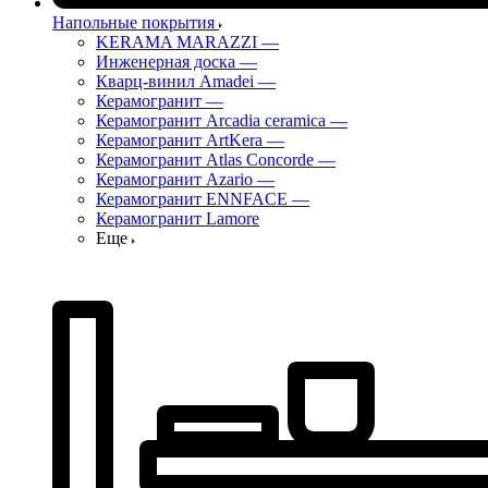
Напольные покрытия
KERAMA MARAZZI
—
Инженерная доска
—
Кварц-винил Amadei
—
Керамогранит
—
Керамогранит Arcadia ceramica
—
Керамогранит ArtKera
—
Керамогранит Atlas Concorde
—
Керамогранит Azario
—
Керамогранит ENNFACE
—
Керамогранит Lamore
Еще