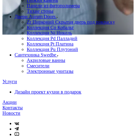
Гибкий камень
Панели из фитополимера
Тихие стены
Двери Aurum Doors
Zr Цирконий Скрытая дверь под покраску
Коллекция Co Кобальт
Коллекция Ni Никель
Коллекция Pd Палладий
Коллекция Pt Платина
Коллекция Pu Плутоний
Сантехника Swedbe
Акриловые ванны
Смесители
Электронные унитазы
Услуги
Дизайн проект кухни в подарок
Акции
Контакты
Новости