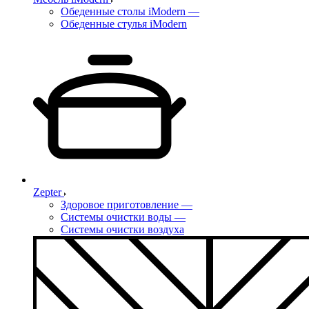
Обеденные столы iModern
—
Обеденные стулья iModern
Zepter
Здоровое приготовление
—
Системы очистки воды
—
Системы очистки воздуха