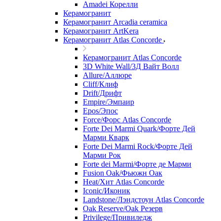
Amadei Корелли
Керамогранит
Керамогранит Arcadia ceramica
Керамогранит ArtKera
Керамогранит Atlas Concorde
Керамогранит Atlas Concorde
3D White Wall/3Д Вайт Волл
Allure/Аллюрe
Cliff/Клиф
Drift/Дрифт
Empire/Эмпаир
Epos/Эпос
Force/Фoрс Atlas Concorde
Forte Dei Marmi Quark/Форте Дей
Марми Кварк
Forte Dei Marmi Rock/Форте Дей
Марми Рок
Forte dei Marmi/Форте де Марми
Fusion Oak/Фьюжн Оак
Heat/Xит Atlas Concorde
Iconic/Иконик
Landstone/Лэндстоун Atlas Concorde
Oak Reserve/Оak Резepв
Privilege/Привиледж