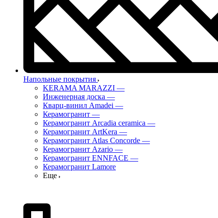
Напольные покрытия
KERAMA MARAZZI
—
Инженерная доска
—
Кварц-винил Amadei
—
Керамогранит
—
Керамогранит Arcadia ceramica
—
Керамогранит ArtKera
—
Керамогранит Atlas Concorde
—
Керамогранит Azario
—
Керамогранит ENNFACE
—
Керамогранит Lamore
Еще