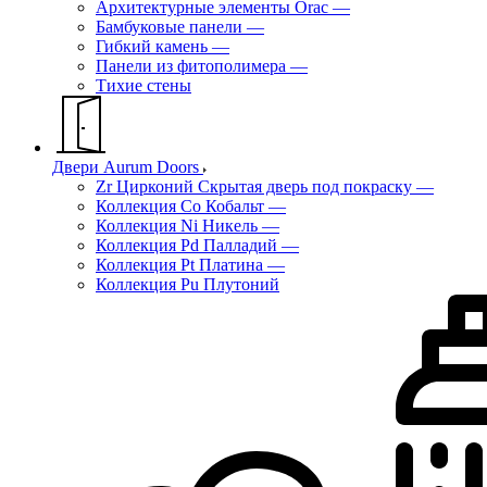
Архитектурные элементы Orac
—
Бамбуковые панели
—
Гибкий камень
—
Панели из фитополимера
—
Тихие стены
Двери Aurum Doors
Zr Цирконий Скрытая дверь под покраску
—
Коллекция Co Кобальт
—
Коллекция Ni Никель
—
Коллекция Pd Палладий
—
Коллекция Pt Платина
—
Коллекция Pu Плутоний