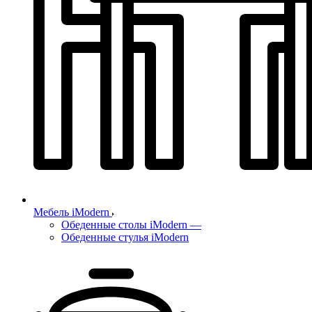
Мебель iModern
Обеденные столы iModern
—
Обеденные стулья iModern