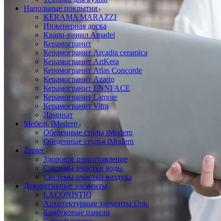
Напольные покрытия
KERAMA MARAZZI
Инженерная доска
Кварц-винил Amadei
Керамогранит
Керамогранит Arcadia ceramica
Керамогранит ArtKera
Керамогранит Atlas Concorde
Керамогранит Azario
Керамогранит ENNFACE
Керамогранит Lamore
Керамогранит Vitra
Ламинат
Мебель iModern
Обеденные столы iModern
Обеденные стулья iModern
Zepter
Здоровое приготовление
Системы очистки воды
Системы очистки воздуха
Декоративные элементы
LACONISTIQ
Архитектурные элементы Orac
Бамбуковые панели