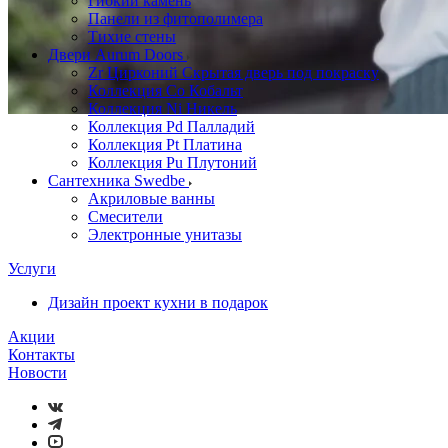
Гибкий камень
Панели из фитополимера
Тихие стены
Двери Aurum Doors
Zr Цирконий Скрытая дверь под покраску
Коллекция Co Кобальт
Коллекция Ni Никель
Коллекция Pd Палладий
Коллекция Pt Платина
Коллекция Pu Плутоний
Сантехника Swedbe
Акриловые ванны
Смесители
Электронные унитазы
Услуги
Дизайн проект кухни в подарок
Акции
Контакты
Новости