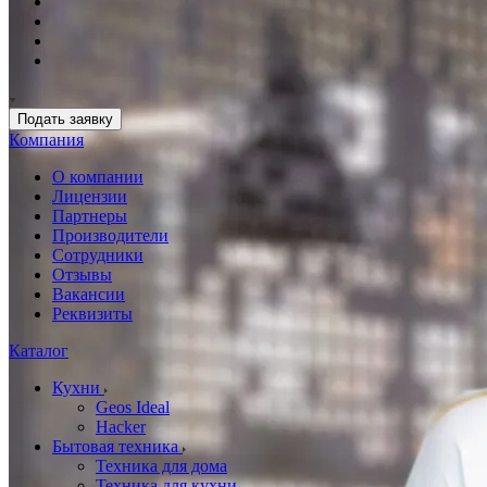
Подать заявку
Компания
О компании
Лицензии
Партнеры
Производители
Сотрудники
Отзывы
Вакансии
Реквизиты
Каталог
Кухни
Geos Ideal
Hacker
Бытовая техника
Техника для дома
Техника для кухни