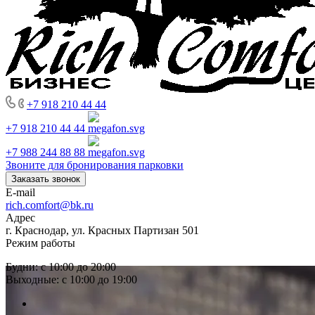
+7 918 210 44 44
+7 918 210 44 44
+7 988 244 88 88
Звоните для бронирования парковки
Заказать звонок
E-mail
rich.comfort@bk.ru
Адрес
г. Краснодар, ул. Красных Партизан 501
Режим работы
Будни: с 10:00 до 20:00
Выходные: с 10:00 до 19:00