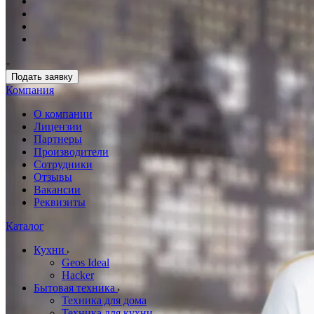
Подать заявку
Компания
О компании
Лицензии
Партнеры
Производители
Сотрудники
Отзывы
Вакансии
Реквизиты
Каталог
Кухни
Geos Ideal
Hacker
Бытовая техника
Техника для дома
Техника для кухни