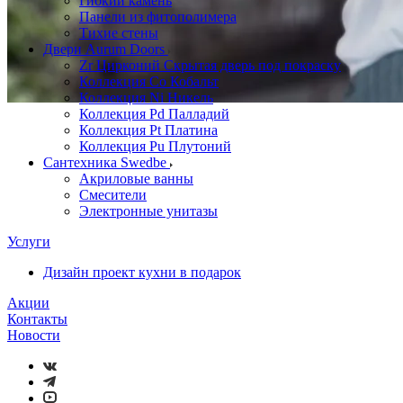
Гибкий камень
Панели из фитополимера
Тихие стены
Двери Aurum Doors
Zr Цирконий Скрытая дверь под покраску
Коллекция Co Кобальт
Коллекция Ni Никель
Коллекция Pd Палладий
Коллекция Pt Платина
Коллекция Pu Плутоний
Сантехника Swedbe
Акриловые ванны
Смесители
Электронные унитазы
Услуги
Дизайн проект кухни в подарок
Акции
Контакты
Новости