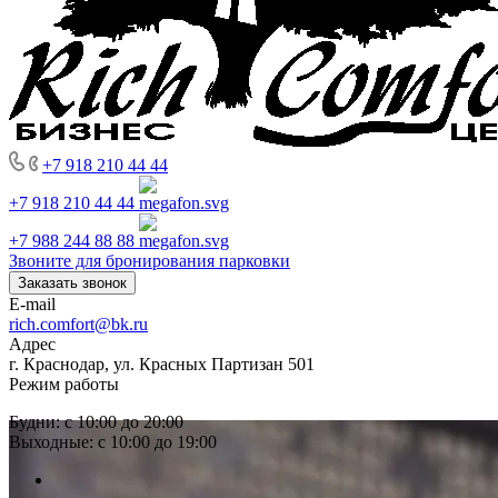
+7 918 210 44 44
+7 918 210 44 44
+7 988 244 88 88
Звоните для бронирования парковки
Заказать звонок
E-mail
rich.comfort@bk.ru
Адрес
г. Краснодар, ул. Красных Партизан 501
Режим работы
Будни: с 10:00 до 20:00
Выходные: с 10:00 до 19:00