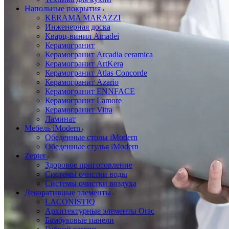
Напольные покрытия
KERAMA MARAZZI
Инженерная доска
Кварц-винил Amadei
Керамогранит
Керамогранит Arcadia ceramica
Керамогранит ArtKera
Керамогранит Atlas Concorde
Керамогранит Azario
Керамогранит ENNFACE
Керамогранит Lamore
Керамогранит Vitra
Ламинат
Мебель iModern
Обеденные столы iModern
Обеденные стулья iModern
Zepter
Здоровое приготовление
Системы очистки воды
Системы очистки воздуха
Декоративные элементы
LACONISTIQ
Архитектурные элементы Orac
Бамбуковые панели