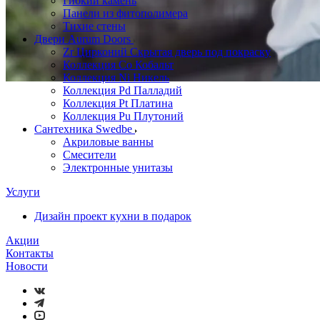
Гибкий камень
Панели из фитополимера
Тихие стены
Двери Aurum Doors
Zr Цирконий Скрытая дверь под покраску
Коллекция Co Кобальт
Коллекция Ni Никель
Коллекция Pd Палладий
Коллекция Pt Платина
Коллекция Pu Плутоний
Сантехника Swedbe
Акриловые ванны
Смесители
Электронные унитазы
Услуги
Дизайн проект кухни в подарок
Акции
Контакты
Новости