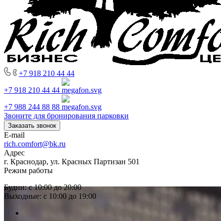
+7 918 210 44 44
+7 918 210 44 44
+7 988 244 88 88
Звоните для бронирования парковки
Заказать звонок
E-mail
rich.comfort@bk.ru
Адрес
г. Краснодар, ул. Красных Партизан 501
Режим работы
Будни: с 10:00 до 20:00
Выходные: с 10:00 до 19:00