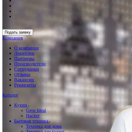
Подать заявку
Компания
О компании
Лицензии
Партнеры
Производители
Сотрудники
Отзывы
Вакансии
Реквизиты
Каталог
Кухни
Geos Ideal
Hacker
Бытовая техника
Техника для дома
Техника для кухни