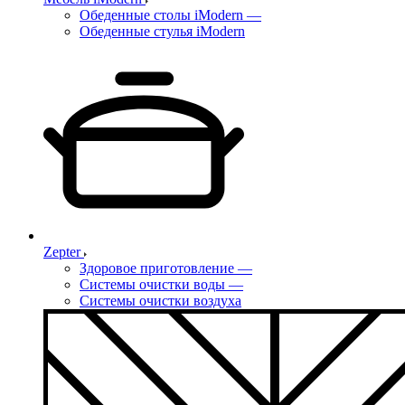
Обеденные столы iModern
—
Обеденные стулья iModern
Zepter
Здоровое приготовление
—
Системы очистки воды
—
Системы очистки воздуха