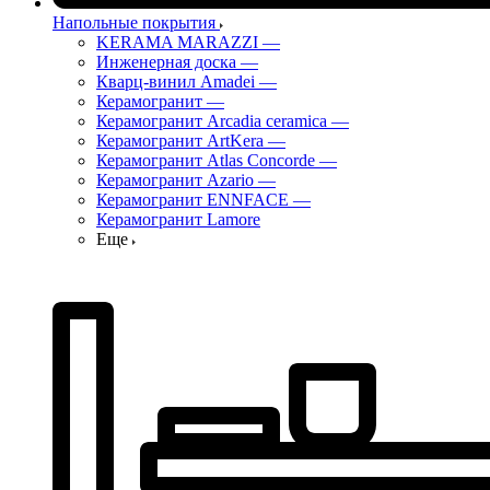
Напольные покрытия
KERAMA MARAZZI
—
Инженерная доска
—
Кварц-винил Amadei
—
Керамогранит
—
Керамогранит Arcadia ceramica
—
Керамогранит ArtKera
—
Керамогранит Atlas Concorde
—
Керамогранит Azario
—
Керамогранит ENNFACE
—
Керамогранит Lamore
Еще