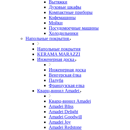
Вытяжки
Духовые шкафы
Компактные приборы
Кофемашины
Мойки
Посудомоечные машины
Холодильники
Напольные покрытия
Напольные покрытия
KERAMA MARAZZI
Инженерная доска
Инженерная доска
Венгерская ёлка
Палуба
Французская елка
Кварц-винил Amadei
Кварц-винил Amadei
Amadei Bliss
Amadei Delight
Amadei Goodwill
Amadei Joy
Amadei Redstone