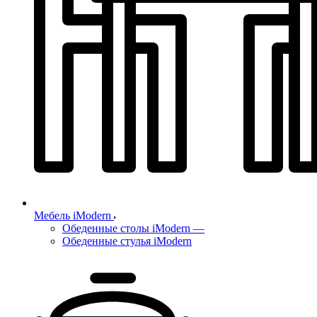
Мебель iModern
Обеденные столы iModern
—
Обеденные стулья iModern