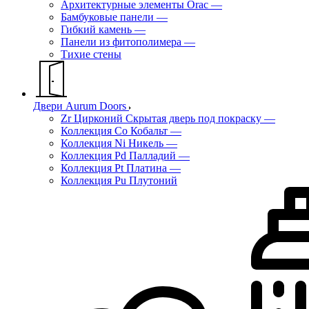
Архитектурные элементы Orac
—
Бамбуковые панели
—
Гибкий камень
—
Панели из фитополимера
—
Тихие стены
Двери Aurum Doors
Zr Цирконий Скрытая дверь под покраску
—
Коллекция Co Кобальт
—
Коллекция Ni Никель
—
Коллекция Pd Палладий
—
Коллекция Pt Платина
—
Коллекция Pu Плутоний