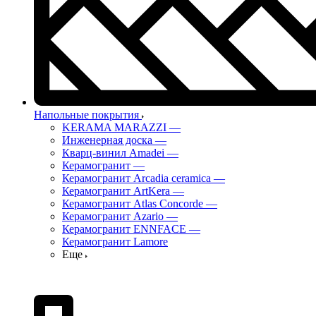
Напольные покрытия
KERAMA MARAZZI
—
Инженерная доска
—
Кварц-винил Amadei
—
Керамогранит
—
Керамогранит Arcadia ceramica
—
Керамогранит ArtKera
—
Керамогранит Atlas Concorde
—
Керамогранит Azario
—
Керамогранит ENNFACE
—
Керамогранит Lamore
Еще