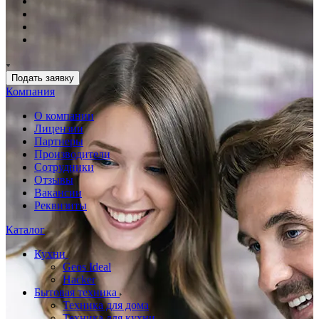
Подать заявку
Компания
О компании
Лицензии
Партнеры
Производители
Сотрудники
Отзывы
Вакансии
Реквизиты
Каталог
Кухни
Geos Ideal
Hacker
Бытовая техника
Техника для дома
Техника для кухни