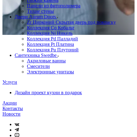
Гибкий камень
Панели из фитополимера
Тихие стены
Двери Aurum Doors
Zr Цирконий Скрытая дверь под покраску
Коллекция Co Кобальт
Коллекция Ni Никель
Коллекция Pd Палладий
Коллекция Pt Платина
Коллекция Pu Плутоний
Сантехника Swedbe
Акриловые ванны
Смесители
Электронные унитазы
Услуги
Дизайн проект кухни в подарок
Акции
Контакты
Новости