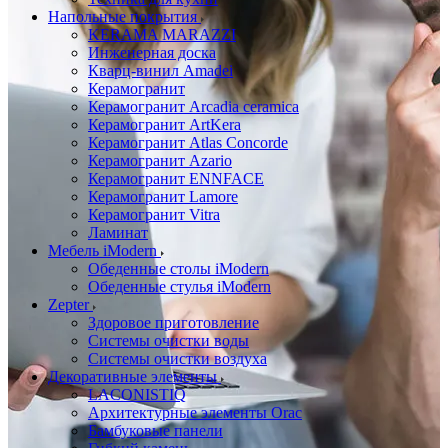
Напольные покрытия
KERAMA MARAZZI
Инженерная доска
Кварц-винил Amadei
Керамогранит
Керамогранит Arcadia ceramica
Керамогранит ArtKera
Керамогранит Atlas Concorde
Керамогранит Azario
Керамогранит ENNFACE
Керамогранит Lamore
Керамогранит Vitra
Ламинат
Мебель iModern
Обеденные столы iModern
Обеденные стулья iModern
Zepter
Здоровое приготовление
Системы очистки воды
Системы очистки воздуха
Декоративные элементы
LACONISTIQ
Архитектурные элементы Orac
Бамбуковые панели