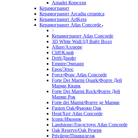
Amadei Корелли
Керамогранит
Керамогранит Arcadia ceramica
Керамогранит ArtKera
Керамогранит Atlas Concorde
Керамогранит Atlas Concorde
3D White Wall/3Д Вайт Волл
Allure/Аллюрe
Cliff/Клиф
Drift/Дрифт
Empire/Эмпаир
Epos/Эпос
Force/Фoрс Atlas Concorde
Forte Dei Marmi Quark/Форте Дей
Марми Кварк
Forte Dei Marmi Rock/Форте Дей
Марми Рок
Forte dei Marmi/Форте де Марми
Fusion Oak/Фьюжн Оак
Heat/Xит Atlas Concorde
Iconic/Иконик
Landstone/Лэндстоун Atlas Concorde
Oak Reserve/Оak Резepв
Privilege/Привиледж