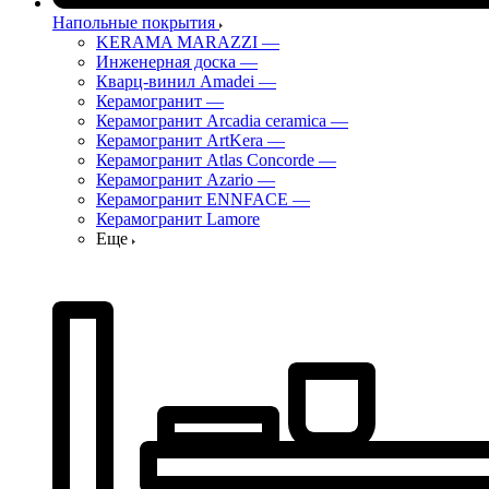
Напольные покрытия
KERAMA MARAZZI
—
Инженерная доска
—
Кварц-винил Amadei
—
Керамогранит
—
Керамогранит Arcadia ceramica
—
Керамогранит ArtKera
—
Керамогранит Atlas Concorde
—
Керамогранит Azario
—
Керамогранит ENNFACE
—
Керамогранит Lamore
Еще