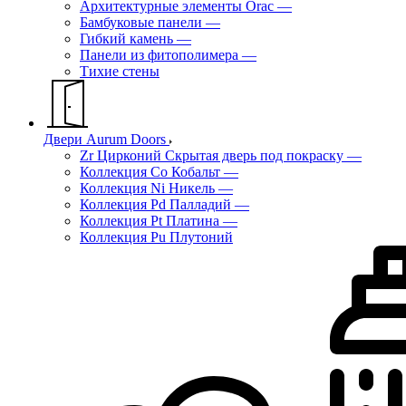
Архитектурные элементы Orac
—
Бамбуковые панели
—
Гибкий камень
—
Панели из фитополимера
—
Тихие стены
Двери Aurum Doors
Zr Цирконий Скрытая дверь под покраску
—
Коллекция Co Кобальт
—
Коллекция Ni Никель
—
Коллекция Pd Палладий
—
Коллекция Pt Платина
—
Коллекция Pu Плутоний