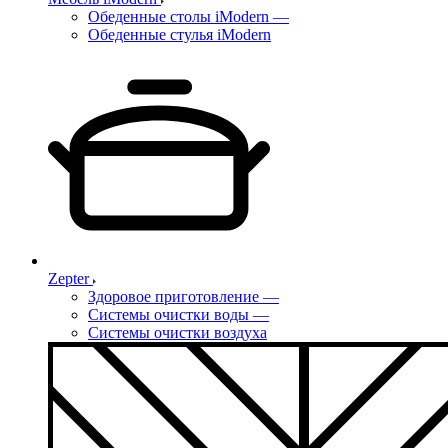
Обеденные столы iModern
—
Обеденные стулья iModern
Zepter
Здоровое приготовление
—
Системы очистки воды
—
Системы очистки воздуха