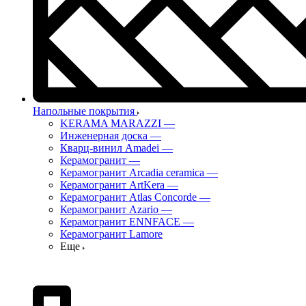
Напольные покрытия
KERAMA MARAZZI
—
Инженерная доска
—
Кварц-винил Amadei
—
Керамогранит
—
Керамогранит Arcadia ceramica
—
Керамогранит ArtKera
—
Керамогранит Atlas Concorde
—
Керамогранит Azario
—
Керамогранит ENNFACE
—
Керамогранит Lamore
Еще