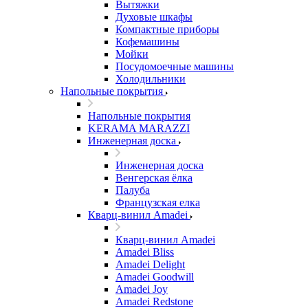
Вытяжки
Духовые шкафы
Компактные приборы
Кофемашины
Мойки
Посудомоечные машины
Холодильники
Напольные покрытия
Напольные покрытия
KERAMA MARAZZI
Инженерная доска
Инженерная доска
Венгерская ёлка
Палуба
Французская елка
Кварц-винил Amadei
Кварц-винил Amadei
Amadei Bliss
Amadei Delight
Amadei Goodwill
Amadei Joy
Amadei Redstone