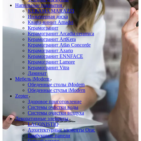
Напольные покрытия
KERAMA MARAZZI
Инженерная доска
Кварц-винил Amadei
Керамогранит
Керамогранит Arcadia ceramica
Керамогранит ArtKera
Керамогранит Atlas Concorde
Керамогранит Azario
Керамогранит ENNFACE
Керамогранит Lamore
Керамогранит Vitra
Ламинат
Мебель iModern
Обеденные столы iModern
Обеденные стулья iModern
Zepter
Здоровое приготовление
Системы очистки воды
Системы очистки воздуха
Декоративные элементы
LACONISTIQ
Архитектурные элементы Orac
Бамбуковые панели