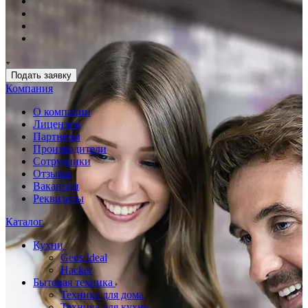
Подать заявку
Компания
О компании
Лицензии
Партнеры
Производители
Сотрудники
Отзывы
Вакансии
Реквизиты
Каталог
Кухни
Geos Ideal
Hacker
Бытовая техника
Техника для дома
Техника для кухни