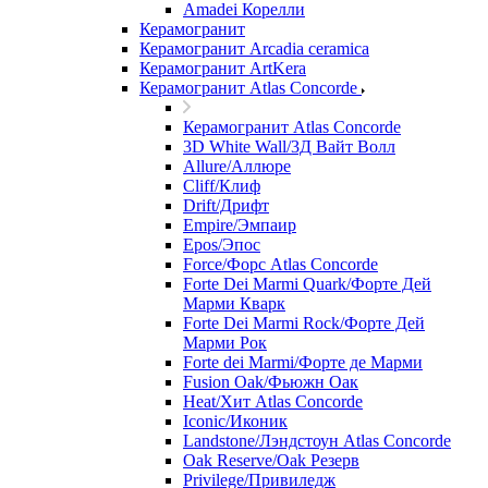
Amadei Корелли
Керамогранит
Керамогранит Arcadia ceramica
Керамогранит ArtKera
Керамогранит Atlas Concorde
Керамогранит Atlas Concorde
3D White Wall/3Д Вайт Волл
Allure/Аллюрe
Cliff/Клиф
Drift/Дрифт
Empire/Эмпаир
Epos/Эпос
Force/Фoрс Atlas Concorde
Forte Dei Marmi Quark/Форте Дей
Марми Кварк
Forte Dei Marmi Rock/Форте Дей
Марми Рок
Forte dei Marmi/Форте де Марми
Fusion Oak/Фьюжн Оак
Heat/Xит Atlas Concorde
Iconic/Иконик
Landstone/Лэндстоун Atlas Concorde
Oak Reserve/Оak Резepв
Privilege/Привиледж