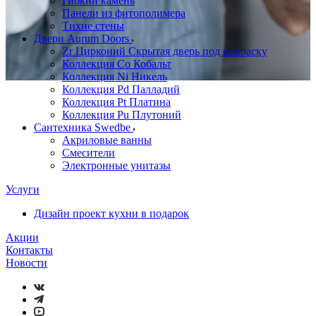
Гибкий камень
Панели из фитополимера
Тихие стены
Двери Aurum Doors
Zr Цирконий Скрытая дверь под покраску
Коллекция Co Кобальт
Коллекция Ni Никель
Коллекция Pd Палладий
Коллекция Pt Платина
Коллекция Pu Плутоний
Сантехника Swedbe
Акриловые ванны
Смесители
Электронные унитазы
Услуги
Дизайн проект кухни в подарок
Акции
Контакты
Новости