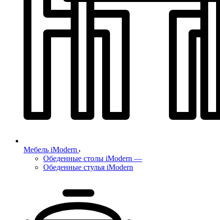
Мебель iModern
Обеденные столы iModern
—
Обеденные стулья iModern