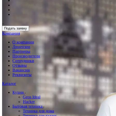
Подать заявку
Компания
О компании
Лицензии
Партнеры
Производители
Сотрудники
Отзывы
Вакансии
Реквизиты
Каталог
Кухни
Geos Ideal
Hacker
Бытовая техника
Техника для дома
Техника для кухни