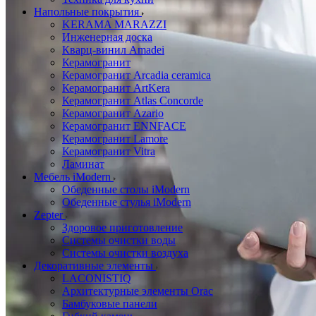
Напольные покрытия
KERAMA MARAZZI
Инженерная доска
Кварц-винил Amadei
Керамогранит
Керамогранит Arcadia ceramica
Керамогранит ArtKera
Керамогранит Atlas Concorde
Керамогранит Azario
Керамогранит ENNFACE
Керамогранит Lamore
Керамогранит Vitra
Ламинат
Мебель iModern
Обеденные столы iModern
Обеденные стулья iModern
Zepter
Здоровое приготовление
Системы очистки воды
Системы очистки воздуха
Декоративные элементы
LACONISTIQ
Архитектурные элементы Orac
Бамбуковые панели