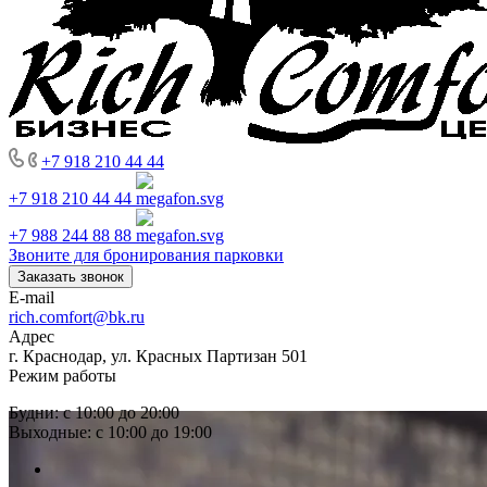
+7 918 210 44 44
+7 918 210 44 44
+7 988 244 88 88
Звоните для бронирования парковки
Заказать звонок
E-mail
rich.comfort@bk.ru
Адрес
г. Краснодар, ул. Красных Партизан 501
Режим работы
Будни: с 10:00 до 20:00
Выходные: с 10:00 до 19:00