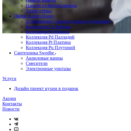
Гибкий камень
Панели из фитополимера
Тихие стены
Двери Aurum Doors
Zr Цирконий Скрытая дверь под покраску
Коллекция Co Кобальт
Коллекция Ni Никель
Коллекция Pd Палладий
Коллекция Pt Платина
Коллекция Pu Плутоний
Сантехника Swedbe
Акриловые ванны
Смесители
Электронные унитазы
Услуги
Дизайн проект кухни в подарок
Акции
Контакты
Новости