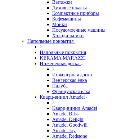
Вытяжки
Духовые шкафы
Компактные приборы
Кофемашины
Мойки
Посудомоечные машины
Холодильники
Напольные покрытия
Напольные покрытия
KERAMA MARAZZI
Инженерная доска
Инженерная доска
Венгерская ёлка
Палуба
Французская елка
Кварц-винил Amadei
Кварц-винил Amadei
Amadei Bliss
Amadei Delight
Amadei Goodwill
Amadei Joy
Amadei Redstone