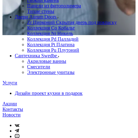
Гибкий камень
Панели из фитополимера
Тихие стены
Двери Aurum Doors
Zr Цирконий Скрытая дверь под покраску
Коллекция Co Кобальт
Коллекция Ni Никель
Коллекция Pd Палладий
Коллекция Pt Платина
Коллекция Pu Плутоний
Сантехника Swedbe
Акриловые ванны
Смесители
Электронные унитазы
Услуги
Дизайн проект кухни в подарок
Акции
Контакты
Новости