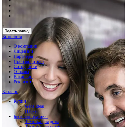
Подать заявку
Компания
О компании
Лицензии
Партнеры
Производители
Сотрудники
Отзывы
Вакансии
Реквизиты
Каталог
Кухни
Geos Ideal
Hacker
Бытовая техника
Техника для дома
Техника для кухни