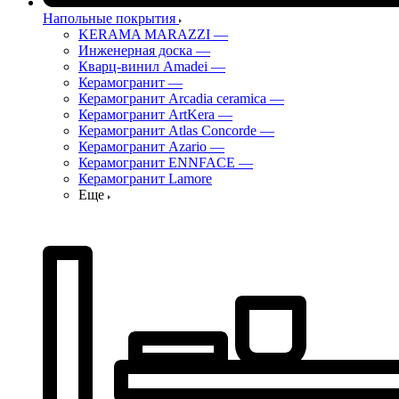
Напольные покрытия
KERAMA MARAZZI
—
Инженерная доска
—
Кварц-винил Amadei
—
Керамогранит
—
Керамогранит Arcadia ceramica
—
Керамогранит ArtKera
—
Керамогранит Atlas Concorde
—
Керамогранит Azario
—
Керамогранит ENNFACE
—
Керамогранит Lamore
Еще