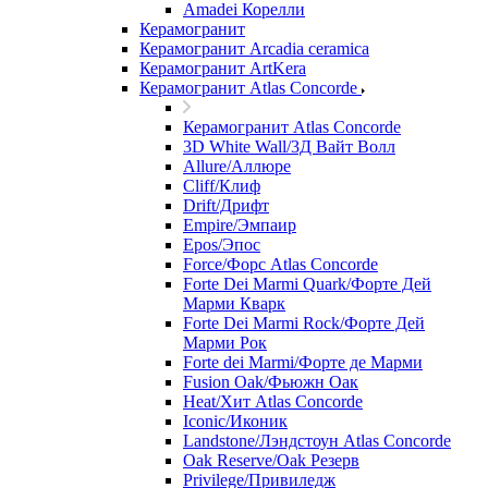
Amadei Корелли
Керамогранит
Керамогранит Arcadia ceramica
Керамогранит ArtKera
Керамогранит Atlas Concorde
Керамогранит Atlas Concorde
3D White Wall/3Д Вайт Волл
Allure/Аллюрe
Cliff/Клиф
Drift/Дрифт
Empire/Эмпаир
Epos/Эпос
Force/Фoрс Atlas Concorde
Forte Dei Marmi Quark/Форте Дей
Марми Кварк
Forte Dei Marmi Rock/Форте Дей
Марми Рок
Forte dei Marmi/Форте де Марми
Fusion Oak/Фьюжн Оак
Heat/Xит Atlas Concorde
Iconic/Иконик
Landstone/Лэндстоун Atlas Concorde
Oak Reserve/Оak Резepв
Privilege/Привиледж