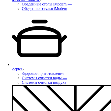
Обеденные столы iModern
—
Обеденные стулья iModern
Zepter
Здоровое приготовление
—
Системы очистки воды
—
Системы очистки воздуха