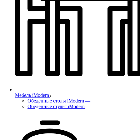
Мебель iModern
Обеденные столы iModern
—
Обеденные стулья iModern