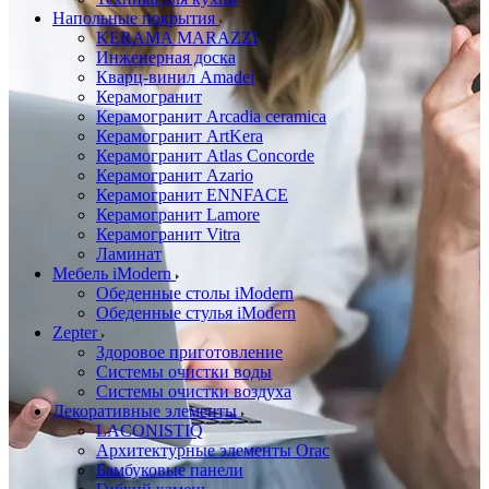
Напольные покрытия
KERAMA MARAZZI
Инженерная доска
Кварц-винил Amadei
Керамогранит
Керамогранит Arcadia ceramica
Керамогранит ArtKera
Керамогранит Atlas Concorde
Керамогранит Azario
Керамогранит ENNFACE
Керамогранит Lamore
Керамогранит Vitra
Ламинат
Мебель iModern
Обеденные столы iModern
Обеденные стулья iModern
Zepter
Здоровое приготовление
Системы очистки воды
Системы очистки воздуха
Декоративные элементы
LACONISTIQ
Архитектурные элементы Orac
Бамбуковые панели