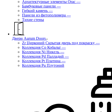
Архитектурные элементы Orac
—
Бамбуковые панели
—
Гибкий камень
—
Панели из фитополимера
—
Тихие стены
Двери Aurum Doors
Zr Цирконий Скрытая дверь под покраску
—
Коллекция Co Кобальт
—
Коллекция Ni Никель
—
Коллекция Pd Палладий
—
Коллекция Pt Платина
—
Коллекция Pu Плутоний