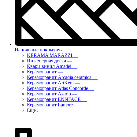
Напольные покрытия
KERAMA MARAZZI
—
Инженерная доска
—
Кварц-винил Amadei
—
Керамогранит
—
Керамогранит Arcadia ceramica
—
Керамогранит ArtKera
—
Керамогранит Atlas Concorde
—
Керамогранит Azario
—
Керамогранит ENNFACE
—
Керамогранит Lamore
Еще