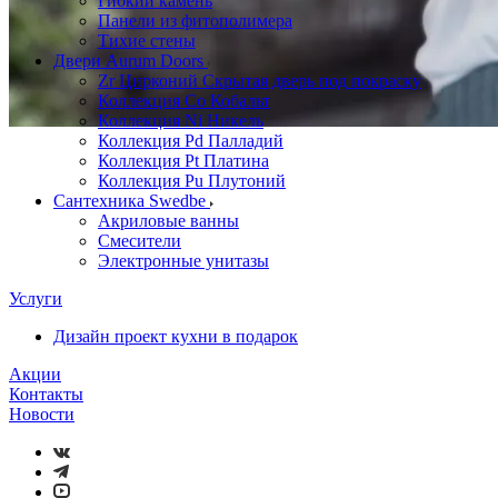
Гибкий камень
Панели из фитополимера
Тихие стены
Двери Aurum Doors
Zr Цирконий Скрытая дверь под покраску
Коллекция Co Кобальт
Коллекция Ni Никель
Коллекция Pd Палладий
Коллекция Pt Платина
Коллекция Pu Плутоний
Сантехника Swedbe
Акриловые ванны
Смесители
Электронные унитазы
Услуги
Дизайн проект кухни в подарок
Акции
Контакты
Новости