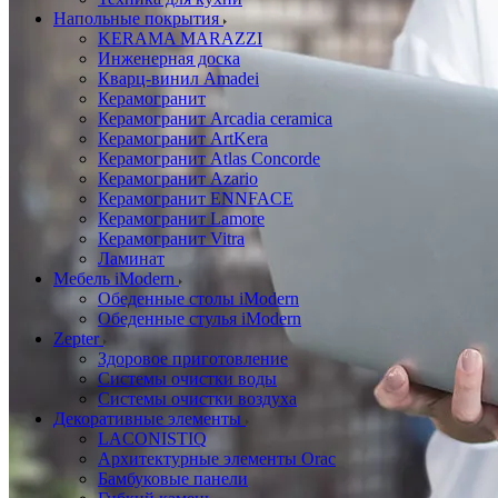
Напольные покрытия
KERAMA MARAZZI
Инженерная доска
Кварц-винил Amadei
Керамогранит
Керамогранит Arcadia ceramica
Керамогранит ArtKera
Керамогранит Atlas Concorde
Керамогранит Azario
Керамогранит ENNFACE
Керамогранит Lamore
Керамогранит Vitra
Ламинат
Мебель iModern
Обеденные столы iModern
Обеденные стулья iModern
Zepter
Здоровое приготовление
Системы очистки воды
Системы очистки воздуха
Декоративные элементы
LACONISTIQ
Архитектурные элементы Orac
Бамбуковые панели