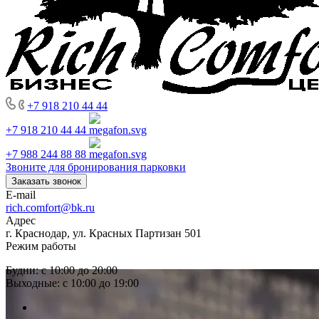
+7 918 210 44 44
+7 918 210 44 44
+7 988 244 88 88
Звоните для бронирования парковки
Заказать звонок
E-mail
rich.comfort@bk.ru
Адрес
г. Краснодар, ул. Красных Партизан 501
Режим работы
Будни: с 10:00 до 20:00
Выходные: с 10:00 до 19:00