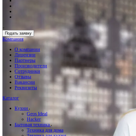
Подать заявку
Компания
О компании
Лицензии
Партнеры
Производители
Сотрудники
Отзывы
Вакансии
Реквизиты
Каталог
Кухни
Geos Ideal
Hacker
Бытовая техника
Техника для дома
Техника для кухни