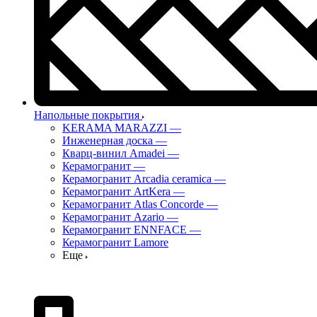
Напольные покрытия
KERAMA MARAZZI
—
Инженерная доска
—
Кварц-винил Amadei
—
Керамогранит
—
Керамогранит Arcadia ceramica
—
Керамогранит ArtKera
—
Керамогранит Atlas Concorde
—
Керамогранит Azario
—
Керамогранит ENNFACE
—
Керамогранит Lamore
Еще