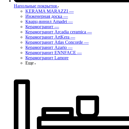
Напольные покрытия
KERAMA MARAZZI
—
Инженерная доска
—
Кварц-винил Amadei
—
Керамогранит
—
Керамогранит Arcadia ceramica
—
Керамогранит ArtKera
—
Керамогранит Atlas Concorde
—
Керамогранит Azario
—
Керамогранит ENNFACE
—
Керамогранит Lamore
Еще