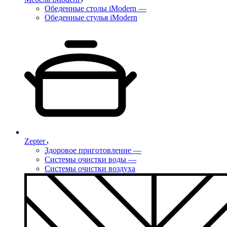
Обеденные столы iModern
—
Обеденные стулья iModern
Zepter
Здоровое приготовление
—
Системы очистки воды
—
Системы очистки воздуха