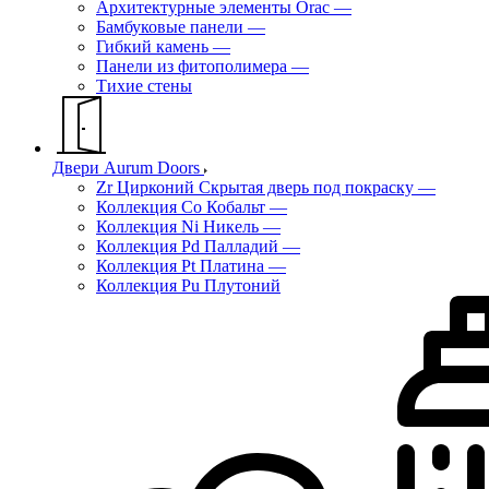
Архитектурные элементы Orac
—
Бамбуковые панели
—
Гибкий камень
—
Панели из фитополимера
—
Тихие стены
Двери Aurum Doors
Zr Цирконий Скрытая дверь под покраску
—
Коллекция Co Кобальт
—
Коллекция Ni Никель
—
Коллекция Pd Палладий
—
Коллекция Pt Платина
—
Коллекция Pu Плутоний