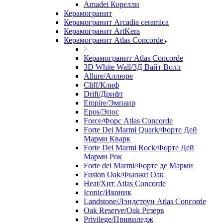
Amadei Корелли
Керамогранит
Керамогранит Arcadia ceramica
Керамогранит ArtKera
Керамогранит Atlas Concorde
Керамогранит Atlas Concorde
3D White Wall/3Д Вайт Волл
Allure/Аллюрe
Cliff/Клиф
Drift/Дрифт
Empire/Эмпаир
Epos/Эпос
Force/Фoрс Atlas Concorde
Forte Dei Marmi Quark/Форте Дей
Марми Кварк
Forte Dei Marmi Rock/Форте Дей
Марми Рок
Forte dei Marmi/Форте де Марми
Fusion Oak/Фьюжн Оак
Heat/Xит Atlas Concorde
Iconic/Иконик
Landstone/Лэндстоун Atlas Concorde
Oak Reserve/Оak Резepв
Privilege/Привиледж