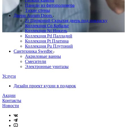
Гибкий камень
Панели из фитополимера
Тихие стены
Двери Aurum Doors
Zr Цирконий Скрытая дверь под покраску
Коллекция Co Кобальт
Коллекция Ni Никель
Коллекция Pd Палладий
Коллекция Pt Платина
Коллекция Pu Плутоний
Сантехника Swedbe
Акриловые ванны
Смесители
Электронные унитазы
Услуги
Дизайн проект кухни в подарок
Акции
Контакты
Новости