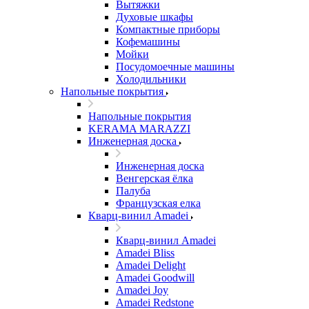
Вытяжки
Духовые шкафы
Компактные приборы
Кофемашины
Мойки
Посудомоечные машины
Холодильники
Напольные покрытия
Напольные покрытия
KERAMA MARAZZI
Инженерная доска
Инженерная доска
Венгерская ёлка
Палуба
Французская елка
Кварц-винил Amadei
Кварц-винил Amadei
Amadei Bliss
Amadei Delight
Amadei Goodwill
Amadei Joy
Amadei Redstone