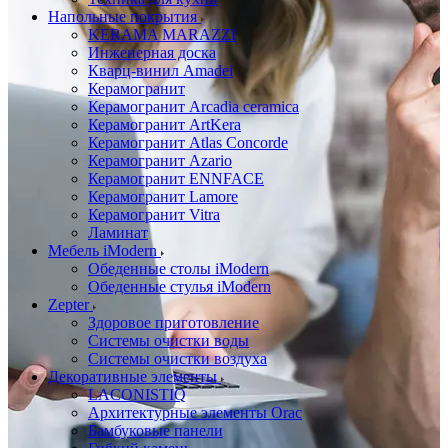
Напольные покрытия
KERAMA MARAZZI
Инженерная доска
Кварц-винил Amadei
Керамогранит
Керамогранит Arcadia ceramica
Керамогранит ArtKera
Керамогранит Atlas Concorde
Керамогранит Azario
Керамогранит ENNFACE
Керамогранит Lamore
Керамогранит Vitra
Ламинат
Мебель iModern
Обеденные столы iModern
Обеденные стулья iModern
Zepter
Здоровое приготовление
Системы очистки воды
Системы очистки воздуха
Декоративные элементы
LACONISTIQ
Архитектурные элементы Orac
Бамбуковые панели