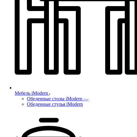
Мебель iModern
Обеденные столы iModern
—
Обеденные стулья iModern