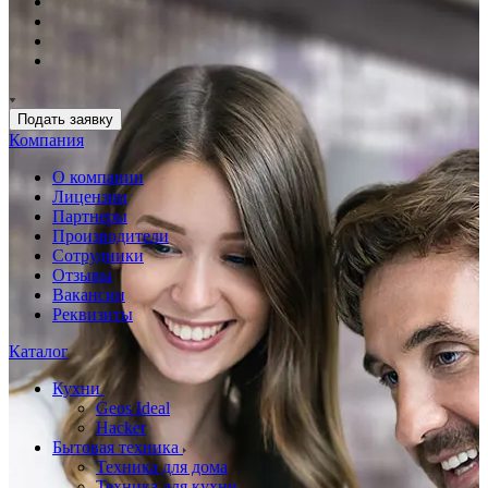
Подать заявку
Компания
О компании
Лицензии
Партнеры
Производители
Сотрудники
Отзывы
Вакансии
Реквизиты
Каталог
Кухни
Geos Ideal
Hacker
Бытовая техника
Техника для дома
Техника для кухни