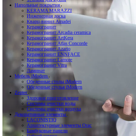
Напольные покрытия
KERAMA MARAZZI
Инженерная доска
Кварц-винил Amadei
Керамогранит
Керамогранит Arcadia ceramica
Керамогранит ArtKera
Керамогранит Atlas Concorde
Керамогранит Azario
Керамогранит ENNFACE
Керамогранит Lamore
Керамогранит Vitra
Ламинат
Мебель iModern
Обеденные столы iModern
Обеденные стулья iModern
Zepter
Здоровое приготовление
Системы очистки воды
Системы очистки воздуха
Декоративные элементы
LACONISTIQ
Архитектурные элементы Orac
Бамбуковые панели