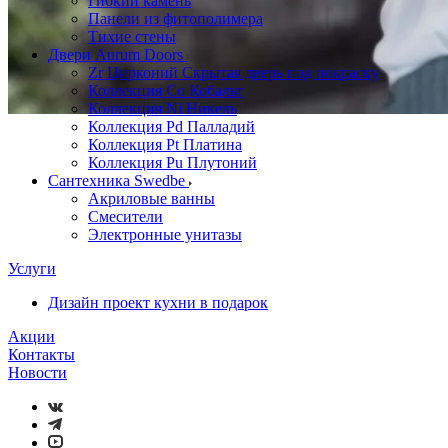
Гибкий камень
Панели из фитополимера
Тихие стены
Двери Aurum Doors
Zr Цирконий Скрытая дверь под покраску
Коллекция Co Кобальт
Коллекция Ni Никель
Коллекция Pd Палладий
Коллекция Pt Платина
Коллекция Pu Плутоний
Сантехника Swedbe
Акриловые ванны
Смесители
Электронные унитазы
Услуги
Дизайн проект кухни в подарок
Акции
Контакты
Новости