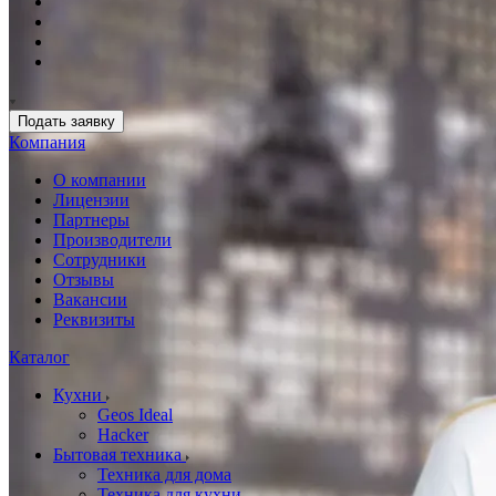
Подать заявку
Компания
О компании
Лицензии
Партнеры
Производители
Сотрудники
Отзывы
Вакансии
Реквизиты
Каталог
Кухни
Geos Ideal
Hacker
Бытовая техника
Техника для дома
Техника для кухни