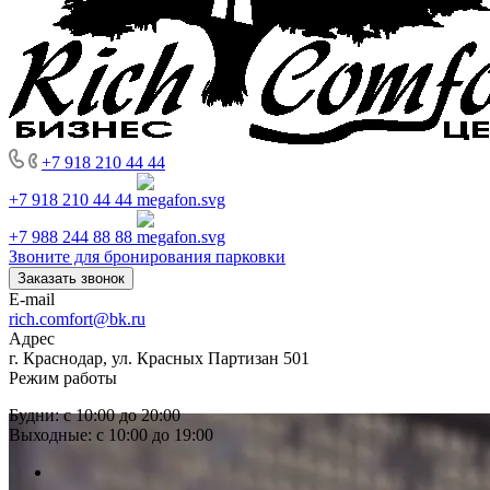
+7 918 210 44 44
+7 918 210 44 44
+7 988 244 88 88
Звоните для бронирования парковки
Заказать звонок
E-mail
rich.comfort@bk.ru
Адрес
г. Краснодар, ул. Красных Партизан 501
Режим работы
Будни: с 10:00 до 20:00
Выходные: с 10:00 до 19:00