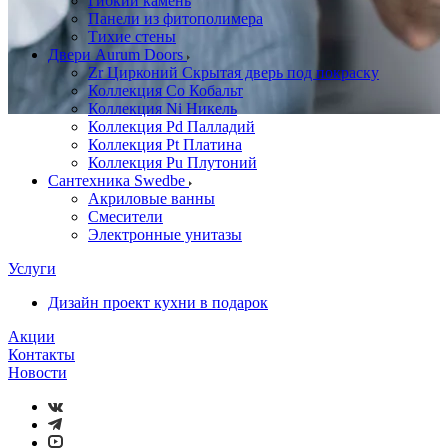
Гибкий камень
Панели из фитополимера
Тихие стены
Двери Aurum Doors
Zr Цирконий Скрытая дверь под покраску
Коллекция Co Кобальт
Коллекция Ni Никель
Коллекция Pd Палладий
Коллекция Pt Платина
Коллекция Pu Плутоний
Сантехника Swedbe
Акриловые ванны
Смесители
Электронные унитазы
Услуги
Дизайн проект кухни в подарок
Акции
Контакты
Новости