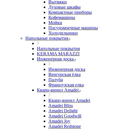
Вытяжки
Духовые шкафы
Компактные приборы
Кофемашины
Мойки
Посудомоечные машины
Холодильники
Напольные покрытия
Напольные покрытия
KERAMA MARAZZI
Инженерная доска
Инженерная доска
Венгерская ёлка
Палуба
Французская елка
Кварц-винил Amadei
Кварц-винил Amadei
Amadei Bliss
Amadei Delight
Amadei Goodwill
Amadei Joy
Amadei Redstone