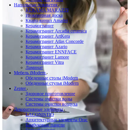
Напольные покрытия
KERAMA MARAZZI
Инженерная доска
Кварц-винил Amadei
Керамогранит
Керамогранит Arcadia ceramica
Керамогранит ArtKera
Керамогранит Atlas Concorde
Керамогранит Azario
Керамогранит ENNFACE
Керамогранит Lamore
Керамогранит Vitra
Ламинат
Мебель iModern
Обеденные столы iModern
Обеденные стулья iModern
Zepter
Здоровое приготовление
Системы очистки воды
Системы очистки воздуха
Декоративные элементы
LACONISTIQ
Архитектурные элементы Orac
Бамбуковые панели