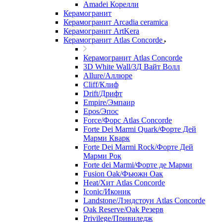
Amadei Корелли
Керамогранит
Керамогранит Arcadia ceramica
Керамогранит ArtKera
Керамогранит Atlas Concorde
Керамогранит Atlas Concorde
3D White Wall/3Д Вайт Волл
Allure/Аллюрe
Cliff/Клиф
Drift/Дрифт
Empire/Эмпаир
Epos/Эпос
Force/Фoрс Atlas Concorde
Forte Dei Marmi Quark/Форте Дей
Марми Кварк
Forte Dei Marmi Rock/Форте Дей
Марми Рок
Forte dei Marmi/Форте де Марми
Fusion Oak/Фьюжн Оак
Heat/Xит Atlas Concorde
Iconic/Иконик
Landstone/Лэндстоун Atlas Concorde
Oak Reserve/Оak Резepв
Privilege/Привиледж