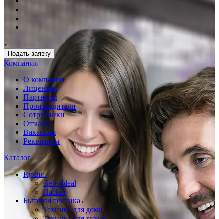
Подать заявку
Компания
О компании
Лицензии
Партнеры
Производители
Сотрудники
Отзывы
Вакансии
Реквизиты
Каталог
Кухни
Geos Ideal
Hacker
Бытовая техника
Техника для дома
Техника для кухни