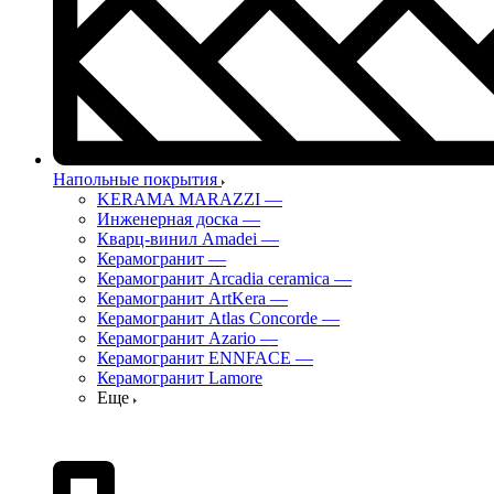
Напольные покрытия
KERAMA MARAZZI
—
Инженерная доска
—
Кварц-винил Amadei
—
Керамогранит
—
Керамогранит Arcadia ceramica
—
Керамогранит ArtKera
—
Керамогранит Atlas Concorde
—
Керамогранит Azario
—
Керамогранит ENNFACE
—
Керамогранит Lamore
Еще