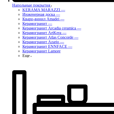
Напольные покрытия
KERAMA MARAZZI
—
Инженерная доска
—
Кварц-винил Amadei
—
Керамогранит
—
Керамогранит Arcadia ceramica
—
Керамогранит ArtKera
—
Керамогранит Atlas Concorde
—
Керамогранит Azario
—
Керамогранит ENNFACE
—
Керамогранит Lamore
Еще