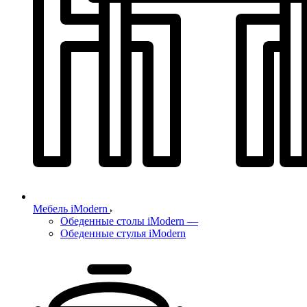
Мебель iModern
Обеденные столы iModern
—
Обеденные стулья iModern