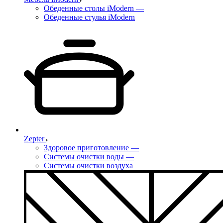
Обеденные столы iModern
—
Обеденные стулья iModern
Zepter
Здоровое приготовление
—
Системы очистки воды
—
Системы очистки воздуха