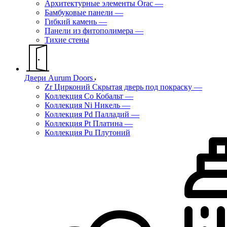
Архитектурные элементы Orac
—
Бамбуковые панели
—
Гибкий камень
—
Панели из фитополимера
—
Тихие стены
Двери Aurum Doors
Zr Цирконий Скрытая дверь под покраску
—
Коллекция Co Кобальт
—
Коллекция Ni Никель
—
Коллекция Pd Палладий
—
Коллекция Pt Платина
—
Коллекция Pu Плутоний