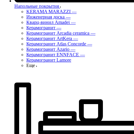
Напольные покрытия
KERAMA MARAZZI
—
Инженерная доска
—
Кварц-винил Amadei
—
Керамогранит
—
Керамогранит Arcadia ceramica
—
Керамогранит ArtKera
—
Керамогранит Atlas Concorde
—
Керамогранит Azario
—
Керамогранит ENNFACE
—
Керамогранит Lamore
Еще