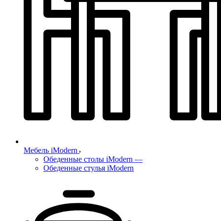
Мебель iModern
Обеденные столы iModern
—
Обеденные стулья iModern