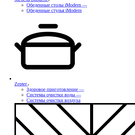
Обеденные столы iModern
—
Обеденные стулья iModern
Zepter
Здоровое приготовление
—
Системы очистки воды
—
Системы очистки воздуха