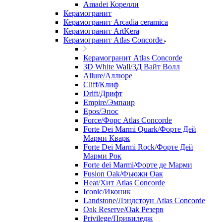
Amadei Корелли
Керамогранит
Керамогранит Arcadia ceramica
Керамогранит ArtKera
Керамогранит Atlas Concorde
Керамогранит Atlas Concorde
3D White Wall/3Д Вайт Волл
Allure/Аллюрe
Cliff/Клиф
Drift/Дрифт
Empire/Эмпаир
Epos/Эпос
Force/Фoрс Atlas Concorde
Forte Dei Marmi Quark/Форте Дей
Марми Кварк
Forte Dei Marmi Rock/Форте Дей
Марми Рок
Forte dei Marmi/Форте де Марми
Fusion Oak/Фьюжн Оак
Heat/Xит Atlas Concorde
Iconic/Иконик
Landstone/Лэндстоун Atlas Concorde
Oak Reserve/Оak Резepв
Privilege/Привиледж