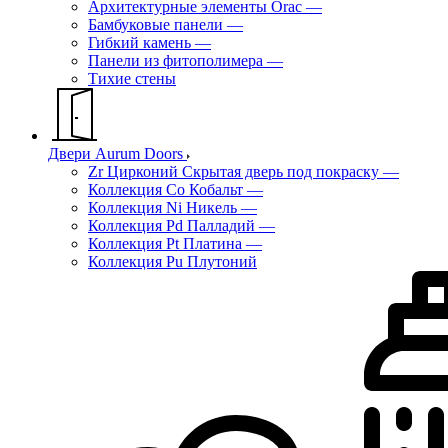
Архитектурные элементы Orac
—
Бамбуковые панели
—
Гибкий камень
—
Панели из фитополимера
—
Тихие стены
Двери Aurum Doors
Zr Цирконий Скрытая дверь под покраску
—
Коллекция Co Кобальт
—
Коллекция Ni Никель
—
Коллекция Pd Палладий
—
Коллекция Pt Платина
—
Коллекция Pu Плутоний