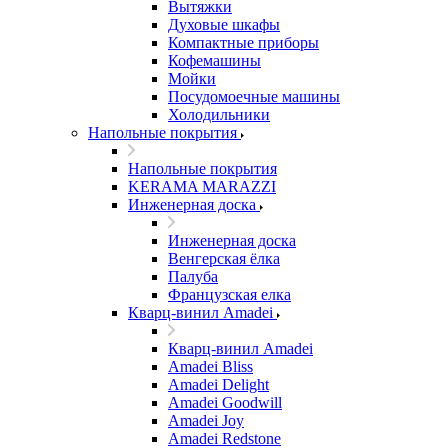
Вытяжки
Духовые шкафы
Компактные приборы
Кофемашины
Мойки
Посудомоечные машины
Холодильники
Напольные покрытия
Напольные покрытия
KERAMA MARAZZI
Инженерная доска
Инженерная доска
Венгерская ёлка
Палуба
Французская елка
Кварц-винил Amadei
Кварц-винил Amadei
Amadei Bliss
Amadei Delight
Amadei Goodwill
Amadei Joy
Amadei Redstone