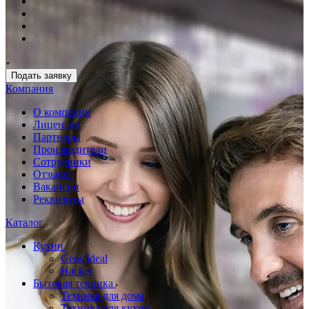
Подать заявку
Компания
О компании
Лицензии
Партнеры
Производители
Сотрудники
Отзывы
Вакансии
Реквизиты
Каталог
Кухни
Geos Ideal
Hacker
Бытовая техника
Техника для дома
Техника для кухни