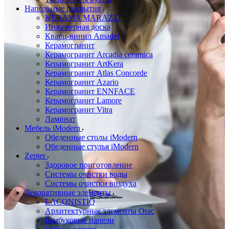
Напольные покрытия
KERAMA MARAZZI
Инженерная доска
Кварц-винил Amadei
Керамогранит
Керамогранит Arcadia ceramica
Керамогранит ArtKera
Керамогранит Atlas Concorde
Керамогранит Azario
Керамогранит ENNFACE
Керамогранит Lamore
Керамогранит Vitra
Ламинат
Мебель iModern
Обеденные столы iModern
Обеденные стулья iModern
Zepter
Здоровое приготовление
Системы очистки воды
Системы очистки воздуха
Декоративные элементы
LACONISTIQ
Архитектурные элементы Orac
Бамбуковые панели