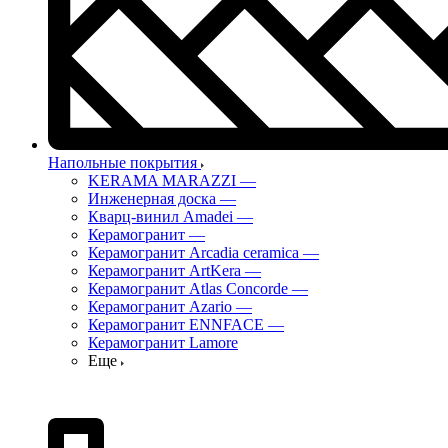
Напольные покрытия
KERAMA MARAZZI
—
Инженерная доска
—
Кварц-винил Amadei
—
Керамогранит
—
Керамогранит Arcadia ceramica
—
Керамогранит ArtKera
—
Керамогранит Atlas Concorde
—
Керамогранит Azario
—
Керамогранит ENNFACE
—
Керамогранит Lamore
Еще