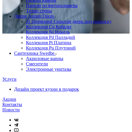
Гибкий камень
Панели из фитополимера
Тихие стены
Двери Aurum Doors
Zr Цирконий Скрытая дверь под покраску
Коллекция Co Кобальт
Коллекция Ni Никель
Коллекция Pd Палладий
Коллекция Pt Платина
Коллекция Pu Плутоний
Сантехника Swedbe
Акриловые ванны
Смесители
Электронные унитазы
Услуги
Дизайн проект кухни в подарок
Акции
Контакты
Новости