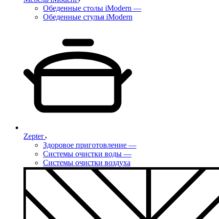
Обеденные столы iModern
—
Обеденные стулья iModern
Zepter
Здоровое приготовление
—
Системы очистки воды
—
Системы очистки воздуха