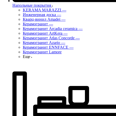
Напольные покрытия
KERAMA MARAZZI
—
Инженерная доска
—
Кварц-винил Amadei
—
Керамогранит
—
Керамогранит Arcadia ceramica
—
Керамогранит ArtKera
—
Керамогранит Atlas Concorde
—
Керамогранит Azario
—
Керамогранит ENNFACE
—
Керамогранит Lamore
Еще