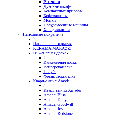
Вытяжки
Духовые шкафы
Компактные приборы
Кофемашины
Мойки
Посудомоечные машины
Холодильники
Напольные покрытия
Напольные покрытия
KERAMA MARAZZI
Инженерная доска
Инженерная доска
Венгерская ёлка
Палуба
Французская елка
Кварц-винил Amadei
Кварц-винил Amadei
Amadei Bliss
Amadei Delight
Amadei Goodwill
Amadei Joy
Amadei Redstone