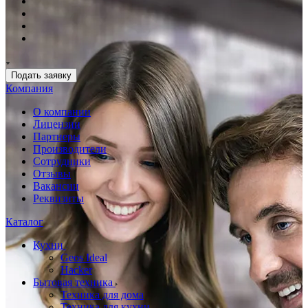
Подать заявку
Компания
О компании
Лицензии
Партнеры
Производители
Сотрудники
Отзывы
Вакансии
Реквизиты
Каталог
Кухни
Geos Ideal
Hacker
Бытовая техника
Техника для дома
Техника для кухни