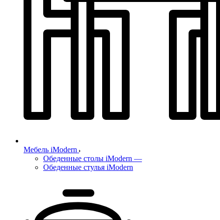
Мебель iModern
Обеденные столы iModern
—
Обеденные стулья iModern