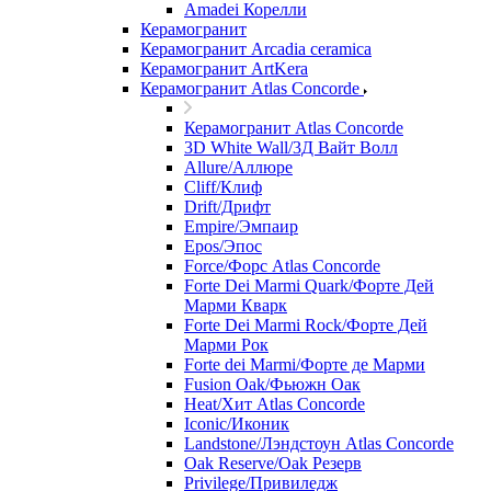
Amadei Корелли
Керамогранит
Керамогранит Arcadia ceramica
Керамогранит ArtKera
Керамогранит Atlas Concorde
Керамогранит Atlas Concorde
3D White Wall/3Д Вайт Волл
Allure/Аллюрe
Cliff/Клиф
Drift/Дрифт
Empire/Эмпаир
Epos/Эпос
Force/Фoрс Atlas Concorde
Forte Dei Marmi Quark/Форте Дей
Марми Кварк
Forte Dei Marmi Rock/Форте Дей
Марми Рок
Forte dei Marmi/Форте де Марми
Fusion Oak/Фьюжн Оак
Heat/Xит Atlas Concorde
Iconic/Иконик
Landstone/Лэндстоун Atlas Concorde
Oak Reserve/Оak Резepв
Privilege/Привиледж