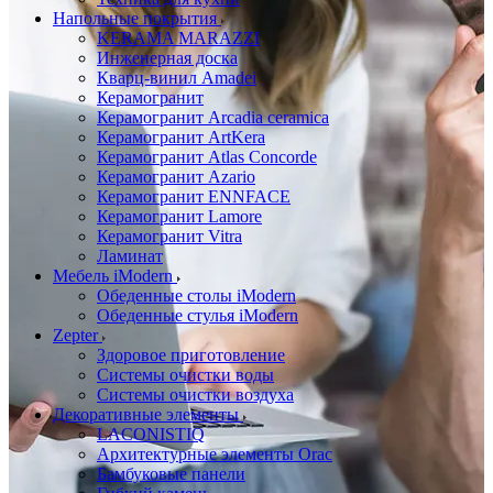
Напольные покрытия
KERAMA MARAZZI
Инженерная доска
Кварц-винил Amadei
Керамогранит
Керамогранит Arcadia ceramica
Керамогранит ArtKera
Керамогранит Atlas Concorde
Керамогранит Azario
Керамогранит ENNFACE
Керамогранит Lamore
Керамогранит Vitra
Ламинат
Мебель iModern
Обеденные столы iModern
Обеденные стулья iModern
Zepter
Здоровое приготовление
Системы очистки воды
Системы очистки воздуха
Декоративные элементы
LACONISTIQ
Архитектурные элементы Orac
Бамбуковые панели