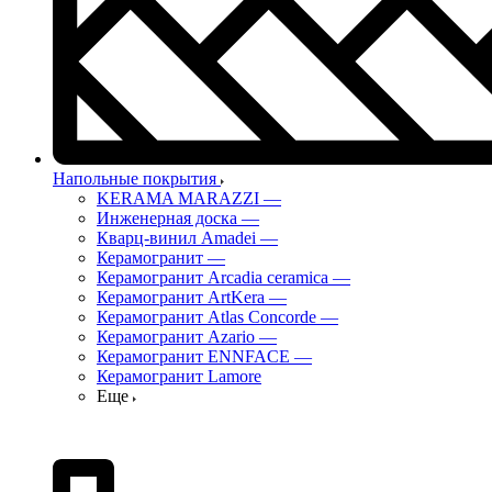
Напольные покрытия
KERAMA MARAZZI
—
Инженерная доска
—
Кварц-винил Amadei
—
Керамогранит
—
Керамогранит Arcadia ceramica
—
Керамогранит ArtKera
—
Керамогранит Atlas Concorde
—
Керамогранит Azario
—
Керамогранит ENNFACE
—
Керамогранит Lamore
Еще