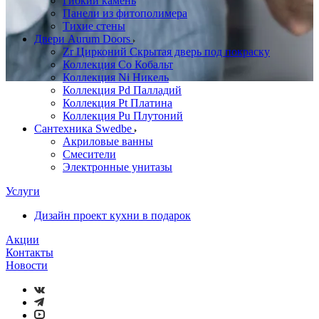
Гибкий камень
Панели из фитополимера
Тихие стены
Двери Aurum Doors
Zr Цирконий Скрытая дверь под покраску
Коллекция Co Кобальт
Коллекция Ni Никель
Коллекция Pd Палладий
Коллекция Pt Платина
Коллекция Pu Плутоний
Сантехника Swedbe
Акриловые ванны
Смесители
Электронные унитазы
Услуги
Дизайн проект кухни в подарок
Акции
Контакты
Новости