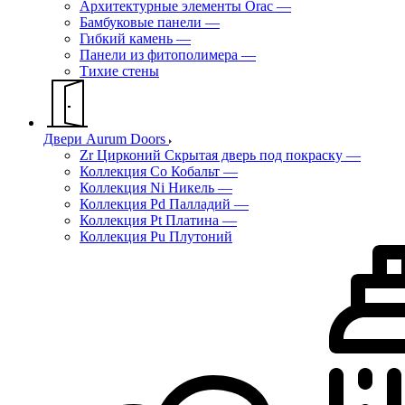
Архитектурные элементы Orac
—
Бамбуковые панели
—
Гибкий камень
—
Панели из фитополимера
—
Тихие стены
Двери Aurum Doors
Zr Цирконий Скрытая дверь под покраску
—
Коллекция Co Кобальт
—
Коллекция Ni Никель
—
Коллекция Pd Палладий
—
Коллекция Pt Платина
—
Коллекция Pu Плутоний