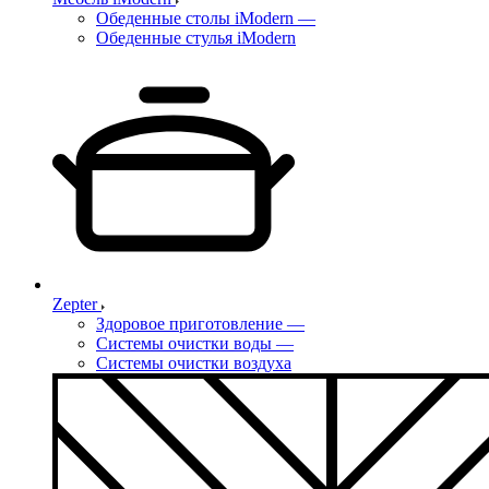
Обеденные столы iModern
—
Обеденные стулья iModern
Zepter
Здоровое приготовление
—
Системы очистки воды
—
Системы очистки воздуха