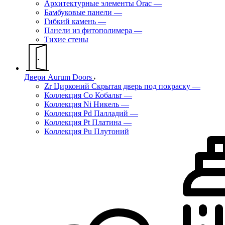
Архитектурные элементы Orac
—
Бамбуковые панели
—
Гибкий камень
—
Панели из фитополимера
—
Тихие стены
Двери Aurum Doors
Zr Цирконий Скрытая дверь под покраску
—
Коллекция Co Кобальт
—
Коллекция Ni Никель
—
Коллекция Pd Палладий
—
Коллекция Pt Платина
—
Коллекция Pu Плутоний