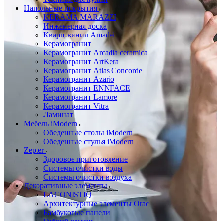
Напольные покрытия
KERAMA MARAZZI
Инженерная доска
Кварц-винил Amadei
Керамогранит
Керамогранит Arcadia ceramica
Керамогранит ArtKera
Керамогранит Atlas Concorde
Керамогранит Azario
Керамогранит ENNFACE
Керамогранит Lamore
Керамогранит Vitra
Ламинат
Мебель iModern
Обеденные столы iModern
Обеденные стулья iModern
Zepter
Здоровое приготовление
Системы очистки воды
Системы очистки воздуха
Декоративные элементы
LACONISTIQ
Архитектурные элементы Orac
Бамбуковые панели