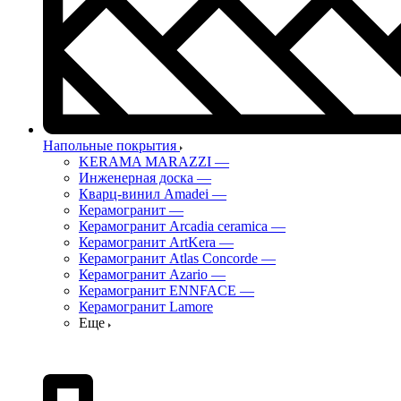
Напольные покрытия
KERAMA MARAZZI
—
Инженерная доска
—
Кварц-винил Amadei
—
Керамогранит
—
Керамогранит Arcadia ceramica
—
Керамогранит ArtKera
—
Керамогранит Atlas Concorde
—
Керамогранит Azario
—
Керамогранит ENNFACE
—
Керамогранит Lamore
Еще