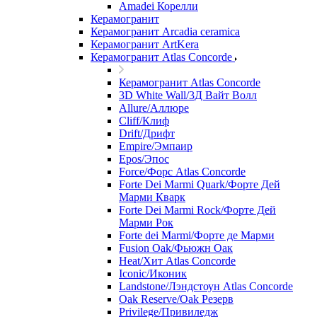
Amadei Корелли
Керамогранит
Керамогранит Arcadia ceramica
Керамогранит ArtKera
Керамогранит Atlas Concorde
Керамогранит Atlas Concorde
3D White Wall/3Д Вайт Волл
Allure/Аллюрe
Cliff/Клиф
Drift/Дрифт
Empire/Эмпаир
Epos/Эпос
Force/Фoрс Atlas Concorde
Forte Dei Marmi Quark/Форте Дей
Марми Кварк
Forte Dei Marmi Rock/Форте Дей
Марми Рок
Forte dei Marmi/Форте де Марми
Fusion Oak/Фьюжн Оак
Heat/Xит Atlas Concorde
Iconic/Иконик
Landstone/Лэндстоун Atlas Concorde
Oak Reserve/Оak Резepв
Privilege/Привиледж