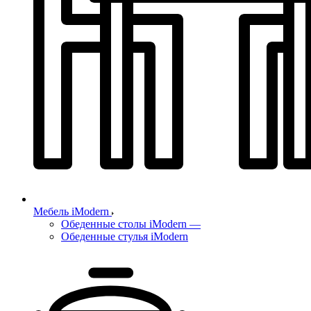
Мебель iModern
Обеденные столы iModern
—
Обеденные стулья iModern