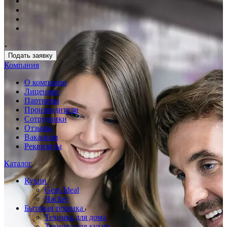
Подать заявку
Компания
О компании
Лицензии
Партнеры
Производители
Сотрудники
Отзывы
Вакансии
Реквизиты
Каталог
Кухни
Geos Ideal
Hacker
Бытовая техника
Техника для дома
Техника для кухни