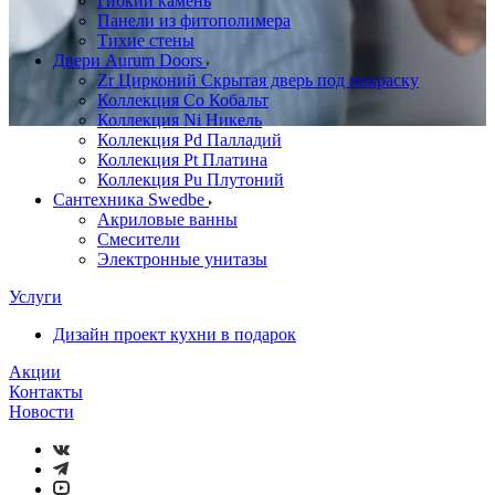
Гибкий камень
Панели из фитополимера
Тихие стены
Двери Aurum Doors
Zr Цирконий Скрытая дверь под покраску
Коллекция Co Кобальт
Коллекция Ni Никель
Коллекция Pd Палладий
Коллекция Pt Платина
Коллекция Pu Плутоний
Сантехника Swedbe
Акриловые ванны
Смесители
Электронные унитазы
Услуги
Дизайн проект кухни в подарок
Акции
Контакты
Новости