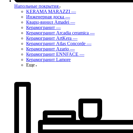
Напольные покрытия
KERAMA MARAZZI
—
Инженерная доска
—
Кварц-винил Amadei
—
Керамогранит
—
Керамогранит Arcadia ceramica
—
Керамогранит ArtKera
—
Керамогранит Atlas Concorde
—
Керамогранит Azario
—
Керамогранит ENNFACE
—
Керамогранит Lamore
Еще