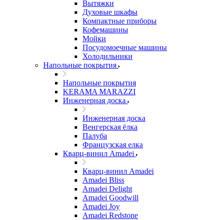
Вытяжки
Духовые шкафы
Компактные приборы
Кофемашины
Мойки
Посудомоечные машины
Холодильники
Напольные покрытия
Напольные покрытия
KERAMA MARAZZI
Инженерная доска
Инженерная доска
Венгерская ёлка
Палуба
Французская елка
Кварц-винил Amadei
Кварц-винил Amadei
Amadei Bliss
Amadei Delight
Amadei Goodwill
Amadei Joy
Amadei Redstone