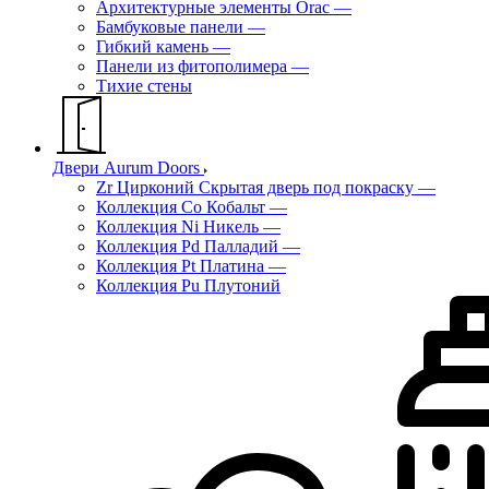
Архитектурные элементы Orac
—
Бамбуковые панели
—
Гибкий камень
—
Панели из фитополимера
—
Тихие стены
Двери Aurum Doors
Zr Цирконий Скрытая дверь под покраску
—
Коллекция Co Кобальт
—
Коллекция Ni Никель
—
Коллекция Pd Палладий
—
Коллекция Pt Платина
—
Коллекция Pu Плутоний