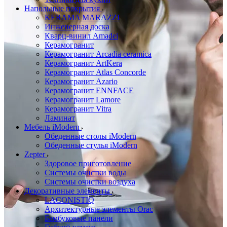
Напольные покрытия
KERAMA MARAZZI
Инженерная доска
Кварц-винил Amadei
Керамогранит
Керамогранит Arcadia ceramica
Керамогранит ArtKera
Керамогранит Atlas Concorde
Керамогранит Azario
Керамогранит ENNFACE
Керамогранит Lamore
Керамогранит Vitra
Ламинат
Мебель iModern
Обеденные столы iModern
Обеденные стулья iModern
Zepter
Здоровое приготовление
Системы очистки воды
Системы очистки воздуха
Декоративные элементы
LACONISTIQ
Архитектурные элементы Orac
Бамбуковые панели