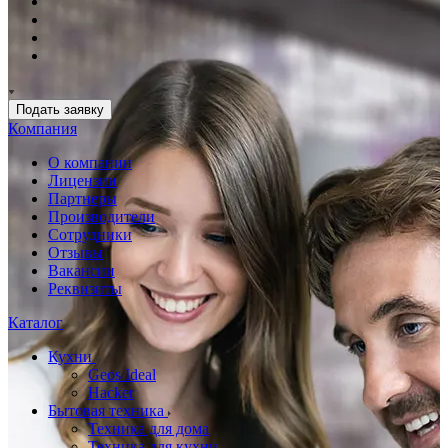
Подать заявку
Компания
О компании
Лицензии
Партнеры
Производители
Сотрудники
Отзывы
Вакансии
Реквизиты
Каталог
Кухни
Geos Ideal
Hacker
Бытовая техника
Техника для дома
Техника для кухни