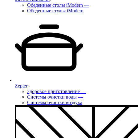
Обеденные столы iModern
—
Обеденные стулья iModern
Zepter
Здоровое приготовление
—
Системы очистки воды
—
Системы очистки воздуха