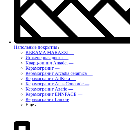
Напольные покрытия
KERAMA MARAZZI
—
Инженерная доска
—
Кварц-винил Amadei
—
Керамогранит
—
Керамогранит Arcadia ceramica
—
Керамогранит ArtKera
—
Керамогранит Atlas Concorde
—
Керамогранит Azario
—
Керамогранит ENNFACE
—
Керамогранит Lamore
Еще