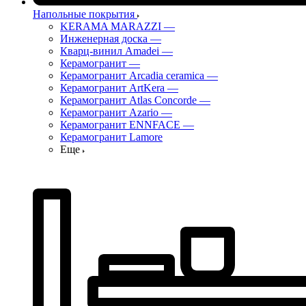
Напольные покрытия
KERAMA MARAZZI
—
Инженерная доска
—
Кварц-винил Amadei
—
Керамогранит
—
Керамогранит Arcadia ceramica
—
Керамогранит ArtKera
—
Керамогранит Atlas Concorde
—
Керамогранит Azario
—
Керамогранит ENNFACE
—
Керамогранит Lamore
Еще