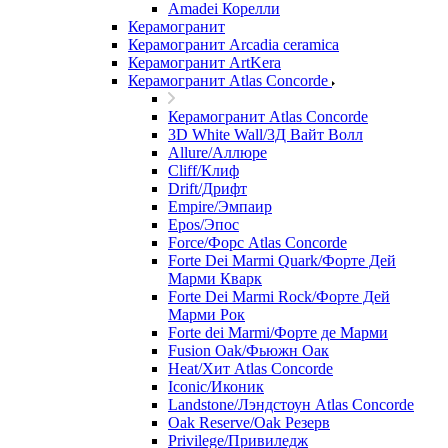
Amadei Корелли
Керамогранит
Керамогранит Arcadia ceramica
Керамогранит ArtKera
Керамогранит Atlas Concorde
Керамогранит Atlas Concorde
3D White Wall/3Д Вайт Волл
Allure/Аллюрe
Cliff/Клиф
Drift/Дрифт
Empire/Эмпаир
Epos/Эпос
Force/Фoрс Atlas Concorde
Forte Dei Marmi Quark/Форте Дей
Марми Кварк
Forte Dei Marmi Rock/Форте Дей
Марми Рок
Forte dei Marmi/Форте де Марми
Fusion Oak/Фьюжн Оак
Heat/Xит Atlas Concorde
Iconic/Иконик
Landstone/Лэндстоун Atlas Concorde
Oak Reserve/Оak Резepв
Privilege/Привиледж