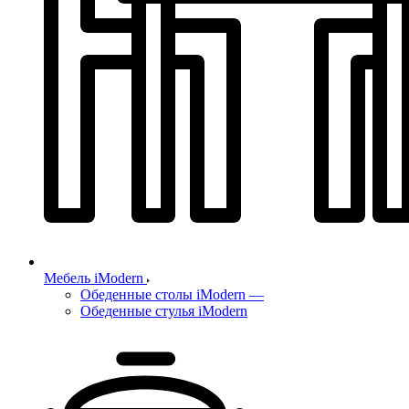
Мебель iModern
Обеденные столы iModern
—
Обеденные стулья iModern