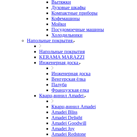
Вытяжки
Духовые шкафы
Компактные приборы
Кофемашины
Мойки
Посудомоечные машины
Холодильники
Напольные покрытия
Напольные покрытия
KERAMA MARAZZI
Инженерная доска
Инженерная доска
Венгерская ёлка
Палуба
Французская елка
Кварц-винил Amadei
Кварц-винил Amadei
Amadei Bliss
Amadei Delight
Amadei Goodwill
Amadei Joy
Amadei Redstone