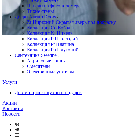
Гибкий камень
Панели из фитополимера
Тихие стены
Двери Aurum Doors
Zr Цирконий Скрытая дверь под покраску
Коллекция Co Кобальт
Коллекция Ni Никель
Коллекция Pd Палладий
Коллекция Pt Платина
Коллекция Pu Плутоний
Сантехника Swedbe
Акриловые ванны
Смесители
Электронные унитазы
Услуги
Дизайн проект кухни в подарок
Акции
Контакты
Новости