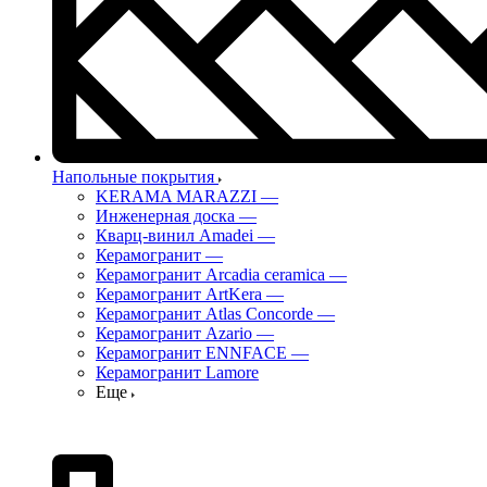
Напольные покрытия
KERAMA MARAZZI
—
Инженерная доска
—
Кварц-винил Amadei
—
Керамогранит
—
Керамогранит Arcadia ceramica
—
Керамогранит ArtKera
—
Керамогранит Atlas Concorde
—
Керамогранит Azario
—
Керамогранит ENNFACE
—
Керамогранит Lamore
Еще