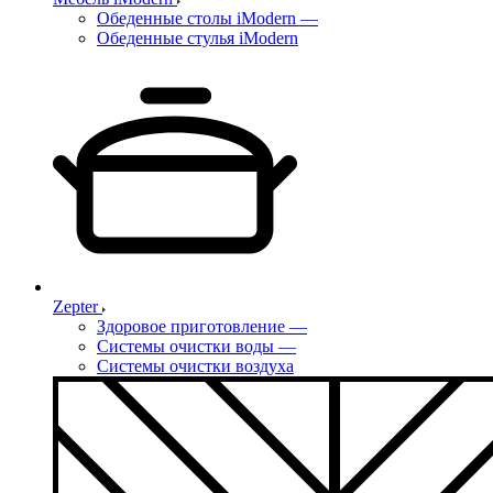
Обеденные столы iModern
—
Обеденные стулья iModern
Zepter
Здоровое приготовление
—
Системы очистки воды
—
Системы очистки воздуха