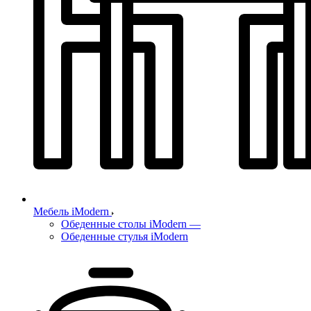
Мебель iModern
Обеденные столы iModern
—
Обеденные стулья iModern