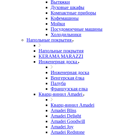
Вытяжки
Духовые шкафы
Компактные приборы
Кофемашины
Мойки
Посудомоечные машины
Холодильники
Напольные покрытия
Напольные покрытия
KERAMA MARAZZI
Инженерная доска
Инженерная доска
Венгерская ёлка
Палуба
Французская елка
Кварц-винил Amadei
Кварц-винил Amadei
Amadei Bliss
Amadei Delight
Amadei Goodwill
Amadei Joy
Amadei Redstone