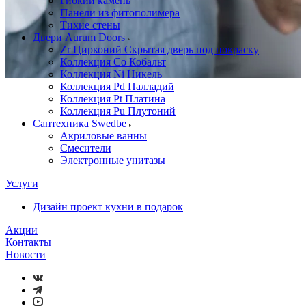
Гибкий камень
Панели из фитополимера
Тихие стены
Двери Aurum Doors
Zr Цирконий Скрытая дверь под покраску
Коллекция Co Кобальт
Коллекция Ni Никель
Коллекция Pd Палладий
Коллекция Pt Платина
Коллекция Pu Плутоний
Сантехника Swedbe
Акриловые ванны
Смесители
Электронные унитазы
Услуги
Дизайн проект кухни в подарок
Акции
Контакты
Новости