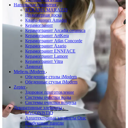
Напольные покрытия
KERAMA MARAZZI
Инженерная доска
Кварц-винил Amadei
Керамогранит
Керамогранит Arcadia ceramica
Керамогранит ArtKera
Керамогранит Atlas Concorde
Керамогранит Azario
Керамогранит ENNFACE
Керамогранит Lamore
Керамогранит Vitra
Ламинат
Мебель iModern
Обеденные столы iModern
Обеденные стулья iModern
Zepter
Здоровое приготовление
Системы очистки воды
Системы очистки воздуха
Декоративные элементы
LACONISTIQ
Архитектурные элементы Orac
Бамбуковые панели