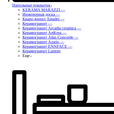
Напольные покрытия
KERAMA MARAZZI
—
Инженерная доска
—
Кварц-винил Amadei
—
Керамогранит
—
Керамогранит Arcadia ceramica
—
Керамогранит ArtKera
—
Керамогранит Atlas Concorde
—
Керамогранит Azario
—
Керамогранит ENNFACE
—
Керамогранит Lamore
Еще