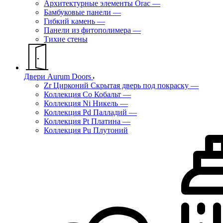
Архитектурные элементы Orac
—
Бамбуковые панели
—
Гибкий камень
—
Панели из фитополимера
—
Тихие стены
Двери Aurum Doors
Zr Цирконий Скрытая дверь под покраску
—
Коллекция Co Кобальт
—
Коллекция Ni Никель
—
Коллекция Pd Палладий
—
Коллекция Pt Платина
—
Коллекция Pu Плутоний