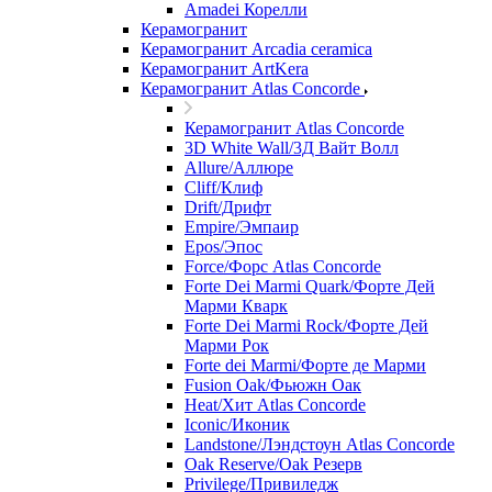
Amadei Корелли
Керамогранит
Керамогранит Arcadia ceramica
Керамогранит ArtKera
Керамогранит Atlas Concorde
Керамогранит Atlas Concorde
3D White Wall/3Д Вайт Волл
Allure/Аллюрe
Cliff/Клиф
Drift/Дрифт
Empire/Эмпаир
Epos/Эпос
Force/Фoрс Atlas Concorde
Forte Dei Marmi Quark/Форте Дей
Марми Кварк
Forte Dei Marmi Rock/Форте Дей
Марми Рок
Forte dei Marmi/Форте де Марми
Fusion Oak/Фьюжн Оак
Heat/Xит Atlas Concorde
Iconic/Иконик
Landstone/Лэндстоун Atlas Concorde
Oak Reserve/Оak Резepв
Privilege/Привиледж