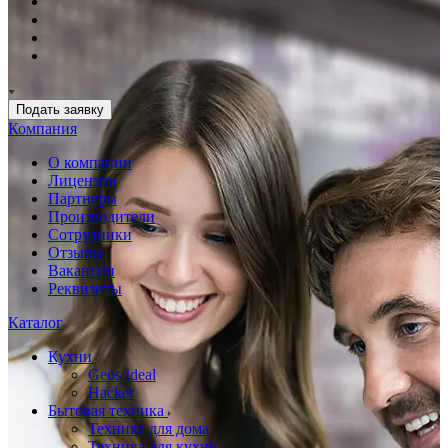
Подать заявку
Компания
О компании
Лицензии
Партнеры
Производители
Сотрудники
Отзывы
Вакансии
Реквизиты
Каталог
Кухни
Geos Ideal
Hacker
Бытовая техника
Техника для дома
Техника для кухни