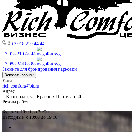
+7 918 210 44 44
+7 918 210 44 44
+7 988 244 88 88
Звоните для бронирования парковки
Заказать звонок
E-mail
rich.comfort@bk.ru
Адрес
г. Краснодар, ул. Красных Партизан 501
Режим работы
Будни: с 10:00 до 20:00
Выходные: с 10:00 до 19:00