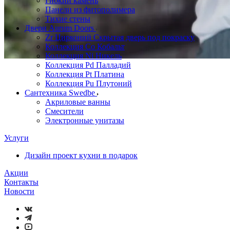
Гибкий камень
Панели из фитополимера
Тихие стены
Двери Aurum Doors
Zr Цирконий Скрытая дверь под покраску
Коллекция Co Кобальт
Коллекция Ni Никель
Коллекция Pd Палладий
Коллекция Pt Платина
Коллекция Pu Плутоний
Сантехника Swedbe
Акриловые ванны
Смесители
Электронные унитазы
Услуги
Дизайн проект кухни в подарок
Акции
Контакты
Новости