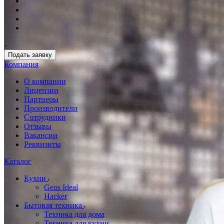
Подать заявку
Компания
О компании
Лицензии
Партнеры
Производители
Сотрудники
Отзывы
Вакансии
Реквизиты
Каталог
Кухни
Geos Ideal
Hacker
Бытовая техника
Техника для дома
Техника для кухни