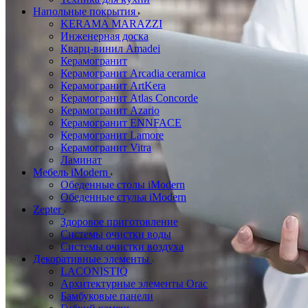
Напольные покрытия
KERAMA MARAZZI
Инженерная доска
Кварц-винил Amadei
Керамогранит
Керамогранит Arcadia ceramica
Керамогранит ArtKera
Керамогранит Atlas Concorde
Керамогранит Azario
Керамогранит ENNFACE
Керамогранит Lamore
Керамогранит Vitra
Ламинат
Мебель iModern
Обеденные столы iModern
Обеденные стулья iModern
Zepter
Здоровое приготовление
Системы очистки воды
Системы очистки воздуха
Декоративные элементы
LACONISTIQ
Архитектурные элементы Orac
Бамбуковые панели