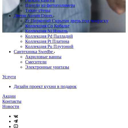
Гибкий камень
Панели из фитополимера
Тихие стены
Двери Aurum Doors
Zr Цирконий Скрытая дверь под покраску
Коллекция Co Кобальт
Коллекция Ni Никель
Коллекция Pd Палладий
Коллекция Pt Платина
Коллекция Pu Плутоний
Сантехника Swedbe
Акриловые ванны
Смесители
Электронные унитазы
Услуги
Дизайн проект кухни в подарок
Акции
Контакты
Новости