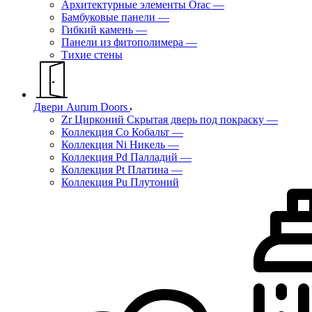
Архитектурные элементы Orac
—
Бамбуковые панели
—
Гибкий камень
—
Панели из фитополимера
—
Тихие стены
Двери Aurum Doors
Zr Цирконий Скрытая дверь под покраску
—
Коллекция Co Кобальт
—
Коллекция Ni Никель
—
Коллекция Pd Палладий
—
Коллекция Pt Платина
—
Коллекция Pu Плутоний