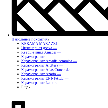
Напольные покрытия
KERAMA MARAZZI
—
Инженерная доска
—
Кварц-винил Amadei
—
Керамогранит
—
Керамогранит Arcadia ceramica
—
Керамогранит ArtKera
—
Керамогранит Atlas Concorde
—
Керамогранит Azario
—
Керамогранит ENNFACE
—
Керамогранит Lamore
Еще