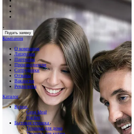
Подать заявку
Компания
О компании
Лицензии
Партнеры
Производители
Сотрудники
Отзывы
Вакансии
Реквизиты
Каталог
Кухни
Geos Ideal
Hacker
Бытовая техника
Техника для дома
Техника для кухни