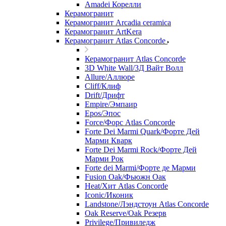
Amadei Корелли
Керамогранит
Керамогранит Arcadia ceramica
Керамогранит ArtKera
Керамогранит Atlas Concorde
Керамогранит Atlas Concorde
3D White Wall/3Д Вайт Волл
Allure/Аллюрe
Cliff/Клиф
Drift/Дрифт
Empire/Эмпаир
Epos/Эпос
Force/Фoрс Atlas Concorde
Forte Dei Marmi Quark/Форте Дей
Марми Кварк
Forte Dei Marmi Rock/Форте Дей
Марми Рок
Forte dei Marmi/Форте де Марми
Fusion Oak/Фьюжн Оак
Heat/Xит Atlas Concorde
Iconic/Иконик
Landstone/Лэндстоун Atlas Concorde
Oak Reserve/Оak Резepв
Privilege/Привиледж