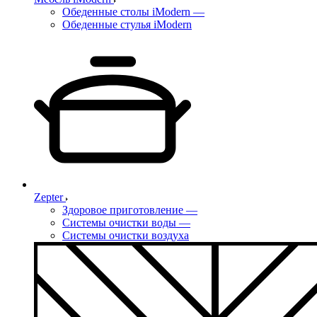
Обеденные столы iModern
—
Обеденные стулья iModern
Zepter
Здоровое приготовление
—
Системы очистки воды
—
Системы очистки воздуха