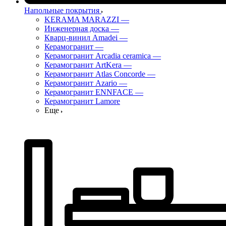
Напольные покрытия
KERAMA MARAZZI
—
Инженерная доска
—
Кварц-винил Amadei
—
Керамогранит
—
Керамогранит Arcadia ceramica
—
Керамогранит ArtKera
—
Керамогранит Atlas Concorde
—
Керамогранит Azario
—
Керамогранит ENNFACE
—
Керамогранит Lamore
Еще