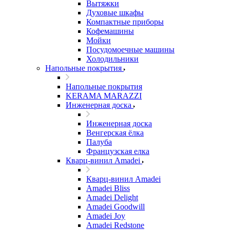
Вытяжки
Духовые шкафы
Компактные приборы
Кофемашины
Мойки
Посудомоечные машины
Холодильники
Напольные покрытия
Напольные покрытия
KERAMA MARAZZI
Инженерная доска
Инженерная доска
Венгерская ёлка
Палуба
Французская елка
Кварц-винил Amadei
Кварц-винил Amadei
Amadei Bliss
Amadei Delight
Amadei Goodwill
Amadei Joy
Amadei Redstone