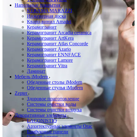
Напольные покрытия
KERAMA MARAZZI
Инженерная доска
Кварц-винил Amadei
Керамогранит
Керамогранит Arcadia ceramica
Керамогранит ArtKera
Керамогранит Atlas Concorde
Керамогранит Azario
Керамогранит ENNFACE
Керамогранит Lamore
Керамогранит Vitra
Ламинат
Мебель iModern
Обеденные столы iModern
Обеденные стулья iModern
Zepter
Здоровое приготовление
Системы очистки воды
Системы очистки воздуха
Декоративные элементы
LACONISTIQ
Архитектурные элементы Orac
Бамбуковые панели