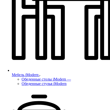
Мебель iModern
Обеденные столы iModern
—
Обеденные стулья iModern