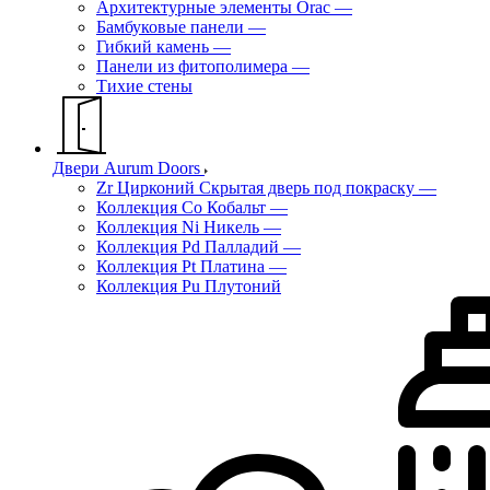
Архитектурные элементы Orac
—
Бамбуковые панели
—
Гибкий камень
—
Панели из фитополимера
—
Тихие стены
Двери Aurum Doors
Zr Цирконий Скрытая дверь под покраску
—
Коллекция Co Кобальт
—
Коллекция Ni Никель
—
Коллекция Pd Палладий
—
Коллекция Pt Платина
—
Коллекция Pu Плутоний