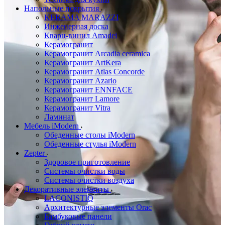
Напольные покрытия
KERAMA MARAZZI
Инженерная доска
Кварц-винил Amadei
Керамогранит
Керамогранит Arcadia ceramica
Керамогранит ArtKera
Керамогранит Atlas Concorde
Керамогранит Azario
Керамогранит ENNFACE
Керамогранит Lamore
Керамогранит Vitra
Ламинат
Мебель iModern
Обеденные столы iModern
Обеденные стулья iModern
Zepter
Здоровое приготовление
Системы очистки воды
Системы очистки воздуха
Декоративные элементы
LACONISTIQ
Архитектурные элементы Orac
Бамбуковые панели