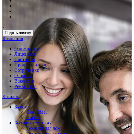
Подать заявку
Компания
О компании
Лицензии
Партнеры
Производители
Сотрудники
Отзывы
Вакансии
Реквизиты
Каталог
Кухни
Geos Ideal
Hacker
Бытовая техника
Техника для дома
Техника для кухни