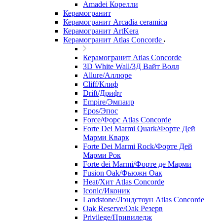
Amadei Корелли
Керамогранит
Керамогранит Arcadia ceramica
Керамогранит ArtKera
Керамогранит Atlas Concorde
Керамогранит Atlas Concorde
3D White Wall/3Д Вайт Волл
Allure/Аллюрe
Cliff/Клиф
Drift/Дрифт
Empire/Эмпаир
Epos/Эпос
Force/Фoрс Atlas Concorde
Forte Dei Marmi Quark/Форте Дей
Марми Кварк
Forte Dei Marmi Rock/Форте Дей
Марми Рок
Forte dei Marmi/Форте де Марми
Fusion Oak/Фьюжн Оак
Heat/Xит Atlas Concorde
Iconic/Иконик
Landstone/Лэндстоун Atlas Concorde
Oak Reserve/Оak Резepв
Privilege/Привиледж