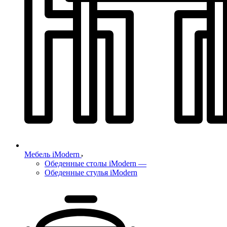
Мебель iModern
Обеденные столы iModern
—
Обеденные стулья iModern