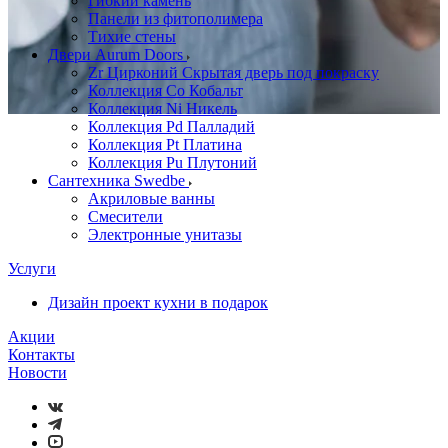
Гибкий камень
Панели из фитополимера
Тихие стены
Двери Aurum Doors
Zr Цирконий Скрытая дверь под покраску
Коллекция Co Кобальт
Коллекция Ni Никель
Коллекция Pd Палладий
Коллекция Pt Платина
Коллекция Pu Плутоний
Сантехника Swedbe
Акриловые ванны
Смесители
Электронные унитазы
Услуги
Дизайн проект кухни в подарок
Акции
Контакты
Новости