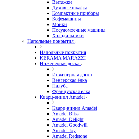
Вытяжки
Духовые шкафы
Компактные приборы
Кофемашины
Мойки
Посудомоечные машины
Холодильники
Напольные покрытия
Напольные покрытия
KERAMA MARAZZI
Инженерная доска
Инженерная доска
Венгерская ёлка
Палуба
Французская елка
Кварц-винил Amadei
Кварц-винил Amadei
Amadei Bliss
Amadei Delight
Amadei Goodwill
Amadei Joy
Amadei Redstone