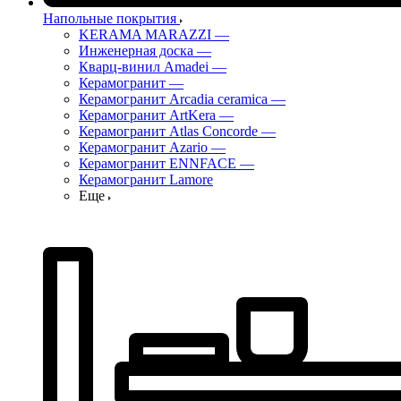
Напольные покрытия
KERAMA MARAZZI
—
Инженерная доска
—
Кварц-винил Amadei
—
Керамогранит
—
Керамогранит Arcadia ceramica
—
Керамогранит ArtKera
—
Керамогранит Atlas Concorde
—
Керамогранит Azario
—
Керамогранит ENNFACE
—
Керамогранит Lamore
Еще