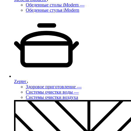
Обеденные столы iModern
—
Обеденные стулья iModern
Zepter
Здоровое приготовление
—
Системы очистки воды
—
Системы очистки воздуха