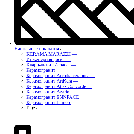
Напольные покрытия
KERAMA MARAZZI
—
Инженерная доска
—
Кварц-винил Amadei
—
Керамогранит
—
Керамогранит Arcadia ceramica
—
Керамогранит ArtKera
—
Керамогранит Atlas Concorde
—
Керамогранит Azario
—
Керамогранит ENNFACE
—
Керамогранит Lamore
Еще