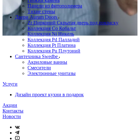
Гибкий камень
Панели из фитополимера
Тихие стены
Двери Aurum Doors
Zr Цирконий Скрытая дверь под покраску
Коллекция Co Кобальт
Коллекция Ni Никель
Коллекция Pd Палладий
Коллекция Pt Платина
Коллекция Pu Плутоний
Сантехника Swedbe
Акриловые ванны
Смесители
Электронные унитазы
Услуги
Дизайн проект кухни в подарок
Акции
Контакты
Новости