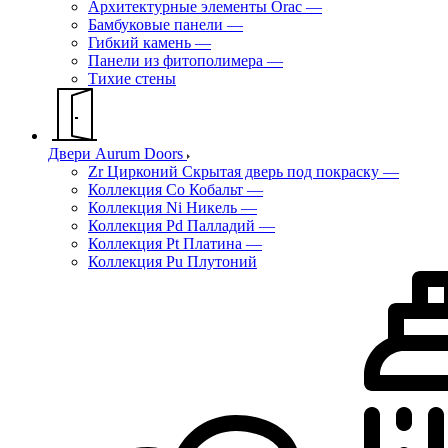
Архитектурные элементы Orac
—
Бамбуковые панели
—
Гибкий камень
—
Панели из фитополимера
—
Тихие стены
Двери Aurum Doors
Zr Цирконий Скрытая дверь под покраску
—
Коллекция Co Кобальт
—
Коллекция Ni Никель
—
Коллекция Pd Палладий
—
Коллекция Pt Платина
—
Коллекция Pu Плутоний