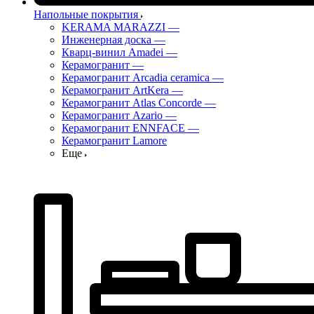
Напольные покрытия
KERAMA MARAZZI
—
Инженерная доска
—
Кварц-винил Amadei
—
Керамогранит
—
Керамогранит Arcadia ceramica
—
Керамогранит ArtKera
—
Керамогранит Atlas Concorde
—
Керамогранит Azario
—
Керамогранит ENNFACE
—
Керамогранит Lamore
Еще