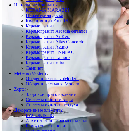
Напольные покрытия
KERAMA MARAZZI
Инженерная доска
Кварц-винил Amadei
Керамогранит
Керамогранит Arcadia ceramica
Керамогранит ArtKera
Керамогранит Atlas Concorde
Керамогранит Azario
Керамогранит ENNFACE
Керамогранит Lamore
Керамогранит Vitra
Ламинат
Мебель iModern
Обеденные столы iModern
Обеденные стулья iModern
Zepter
Здоровое приготовление
Системы очистки воды
Системы очистки воздуха
Декоративные элементы
LACONISTIQ
Архитектурные элементы Orac
Бамбуковые панели