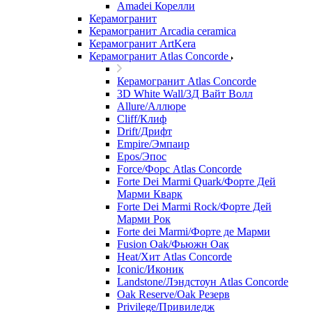
Amadei Корелли
Керамогранит
Керамогранит Arcadia ceramica
Керамогранит ArtKera
Керамогранит Atlas Concorde
Керамогранит Atlas Concorde
3D White Wall/3Д Вайт Волл
Allure/Аллюрe
Cliff/Клиф
Drift/Дрифт
Empire/Эмпаир
Epos/Эпос
Force/Фoрс Atlas Concorde
Forte Dei Marmi Quark/Форте Дей
Марми Кварк
Forte Dei Marmi Rock/Форте Дей
Марми Рок
Forte dei Marmi/Форте де Марми
Fusion Oak/Фьюжн Оак
Heat/Xит Atlas Concorde
Iconic/Иконик
Landstone/Лэндстоун Atlas Concorde
Oak Reserve/Оak Резepв
Privilege/Привиледж