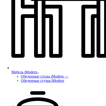
Мебель iModern
Обеденные столы iModern
—
Обеденные стулья iModern