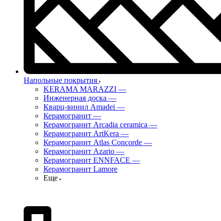
Напольные покрытия
KERAMA MARAZZI
—
Инженерная доска
—
Кварц-винил Amadei
—
Керамогранит
—
Керамогранит Arcadia ceramica
—
Керамогранит ArtKera
—
Керамогранит Atlas Concorde
—
Керамогранит Azario
—
Керамогранит ENNFACE
—
Керамогранит Lamore
Еще