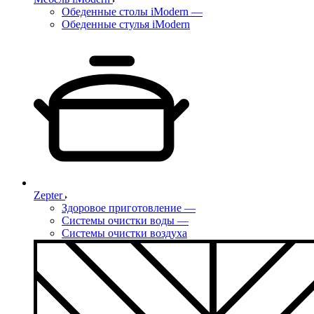
Обеденные столы iModern
—
Обеденные стулья iModern
Zepter
Здоровое приготовление
—
Системы очистки воды
—
Системы очистки воздуха