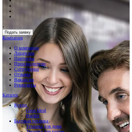
Подать заявку
Компания
О компании
Лицензии
Партнеры
Производители
Сотрудники
Отзывы
Вакансии
Реквизиты
Каталог
Кухни
Geos Ideal
Hacker
Бытовая техника
Техника для дома
Техника для кухни