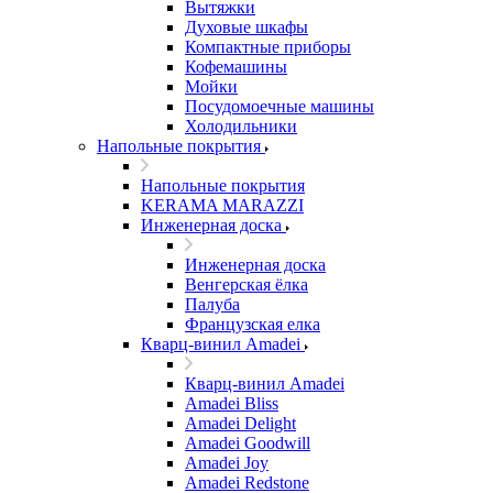
Вытяжки
Духовые шкафы
Компактные приборы
Кофемашины
Мойки
Посудомоечные машины
Холодильники
Напольные покрытия
Напольные покрытия
KERAMA MARAZZI
Инженерная доска
Инженерная доска
Венгерская ёлка
Палуба
Французская елка
Кварц-винил Amadei
Кварц-винил Amadei
Amadei Bliss
Amadei Delight
Amadei Goodwill
Amadei Joy
Amadei Redstone