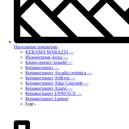
Напольные покрытия
KERAMA MARAZZI
—
Инженерная доска
—
Кварц-винил Amadei
—
Керамогранит
—
Керамогранит Arcadia ceramica
—
Керамогранит ArtKera
—
Керамогранит Atlas Concorde
—
Керамогранит Azario
—
Керамогранит ENNFACE
—
Керамогранит Lamore
Еще