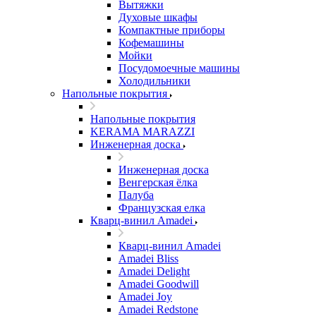
Вытяжки
Духовые шкафы
Компактные приборы
Кофемашины
Мойки
Посудомоечные машины
Холодильники
Напольные покрытия
Напольные покрытия
KERAMA MARAZZI
Инженерная доска
Инженерная доска
Венгерская ёлка
Палуба
Французская елка
Кварц-винил Amadei
Кварц-винил Amadei
Amadei Bliss
Amadei Delight
Amadei Goodwill
Amadei Joy
Amadei Redstone