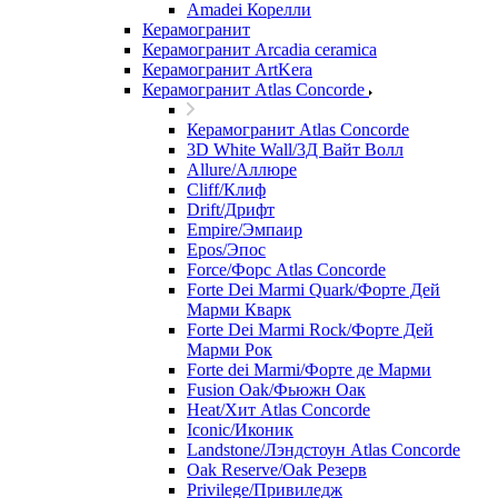
Amadei Корелли
Керамогранит
Керамогранит Arcadia ceramica
Керамогранит ArtKera
Керамогранит Atlas Concorde
Керамогранит Atlas Concorde
3D White Wall/3Д Вайт Волл
Allure/Аллюрe
Cliff/Клиф
Drift/Дрифт
Empire/Эмпаир
Epos/Эпос
Force/Фoрс Atlas Concorde
Forte Dei Marmi Quark/Форте Дей
Марми Кварк
Forte Dei Marmi Rock/Форте Дей
Марми Рок
Forte dei Marmi/Форте де Марми
Fusion Oak/Фьюжн Оак
Heat/Xит Atlas Concorde
Iconic/Иконик
Landstone/Лэндстоун Atlas Concorde
Oak Reserve/Оak Резepв
Privilege/Привиледж