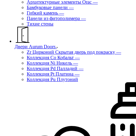
Архитектурные элементы Orac
—
Бамбуковые панели
—
Гибкий камень
—
Панели из фитополимера
—
Тихие стены
Двери Aurum Doors
Zr Цирконий Скрытая дверь под покраску
—
Коллекция Co Кобальт
—
Коллекция Ni Никель
—
Коллекция Pd Палладий
—
Коллекция Pt Платина
—
Коллекция Pu Плутоний