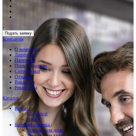
Подать заявку
Компания
О компании
Лицензии
Партнеры
Производители
Сотрудники
Отзывы
Вакансии
Реквизиты
Каталог
Кухни
Geos Ideal
Hacker
Бытовая техника
Техника для дома
Техника для кухни