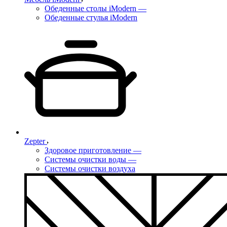
Обеденные столы iModern
—
Обеденные стулья iModern
Zepter
Здоровое приготовление
—
Системы очистки воды
—
Системы очистки воздуха