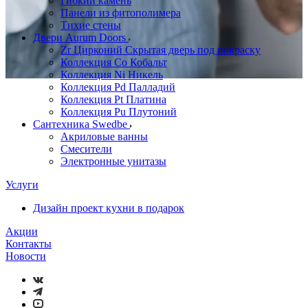
Гибкий камень
Панели из фитополимера
Тихие стены
Двери Aurum Doors
Zr Цирконий Скрытая дверь под покраску
Коллекция Co Кобальт
Коллекция Ni Никель
Коллекция Pd Палладий
Коллекция Pt Платина
Коллекция Pu Плутоний
Сантехника Swedbe
Акриловые ванны
Смесители
Электронные унитазы
Услуги
Дизайн проект кухни в подарок
Акции
Контакты
Новости