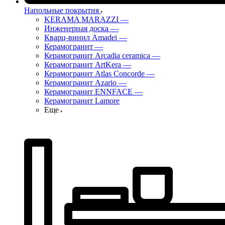
Напольные покрытия
KERAMA MARAZZI
—
Инженерная доска
—
Кварц-винил Amadei
—
Керамогранит
—
Керамогранит Arcadia ceramica
—
Керамогранит ArtKera
—
Керамогранит Atlas Concorde
—
Керамогранит Azario
—
Керамогранит ENNFACE
—
Керамогранит Lamore
Еще