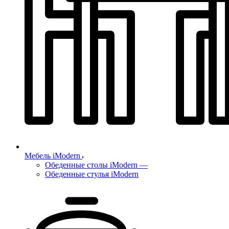
Мебель iModern
Обеденные столы iModern
—
Обеденные стулья iModern