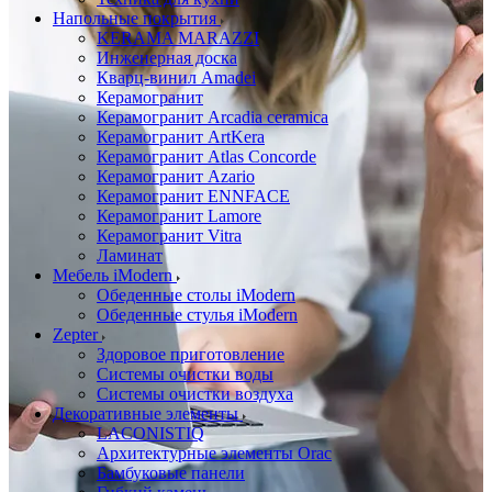
Напольные покрытия
KERAMA MARAZZI
Инженерная доска
Кварц-винил Amadei
Керамогранит
Керамогранит Arcadia ceramica
Керамогранит ArtKera
Керамогранит Atlas Concorde
Керамогранит Azario
Керамогранит ENNFACE
Керамогранит Lamore
Керамогранит Vitra
Ламинат
Мебель iModern
Обеденные столы iModern
Обеденные стулья iModern
Zepter
Здоровое приготовление
Системы очистки воды
Системы очистки воздуха
Декоративные элементы
LACONISTIQ
Архитектурные элементы Orac
Бамбуковые панели