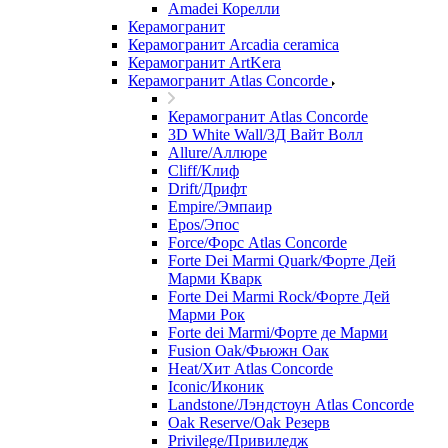
Amadei Корелли
Керамогранит
Керамогранит Arcadia ceramica
Керамогранит ArtKera
Керамогранит Atlas Concorde
Керамогранит Atlas Concorde
3D White Wall/3Д Вайт Волл
Allure/Аллюрe
Cliff/Клиф
Drift/Дрифт
Empire/Эмпаир
Epos/Эпос
Force/Фoрс Atlas Concorde
Forte Dei Marmi Quark/Форте Дей
Марми Кварк
Forte Dei Marmi Rock/Форте Дей
Марми Рок
Forte dei Marmi/Форте де Марми
Fusion Oak/Фьюжн Оак
Heat/Xит Atlas Concorde
Iconic/Иконик
Landstone/Лэндстоун Atlas Concorde
Oak Reserve/Оak Резepв
Privilege/Привиледж