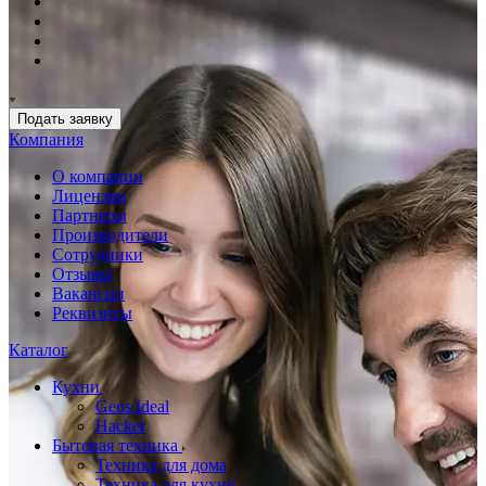
Подать заявку
Компания
О компании
Лицензии
Партнеры
Производители
Сотрудники
Отзывы
Вакансии
Реквизиты
Каталог
Кухни
Geos Ideal
Hacker
Бытовая техника
Техника для дома
Техника для кухни