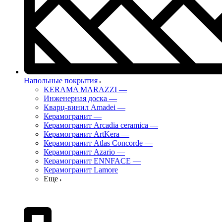
Напольные покрытия
KERAMA MARAZZI
—
Инженерная доска
—
Кварц-винил Amadei
—
Керамогранит
—
Керамогранит Arcadia ceramica
—
Керамогранит ArtKera
—
Керамогранит Atlas Concorde
—
Керамогранит Azario
—
Керамогранит ENNFACE
—
Керамогранит Lamore
Еще