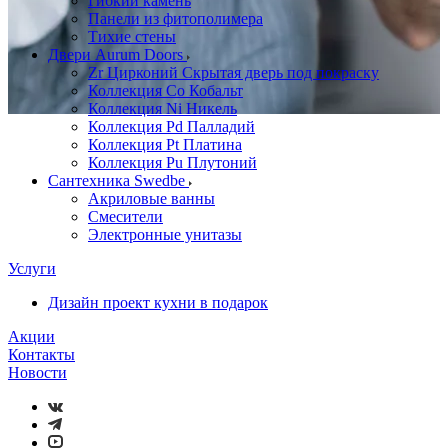
Гибкий камень
Панели из фитополимера
Тихие стены
Двери Aurum Doors
Zr Цирконий Скрытая дверь под покраску
Коллекция Co Кобальт
Коллекция Ni Никель
Коллекция Pd Палладий
Коллекция Pt Платина
Коллекция Pu Плутоний
Сантехника Swedbe
Акриловые ванны
Смесители
Электронные унитазы
Услуги
Дизайн проект кухни в подарок
Акции
Контакты
Новости