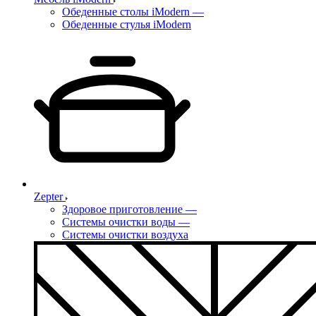
Обеденные столы iModern
—
Обеденные стулья iModern
Zepter
Здоровое приготовление
—
Системы очистки воды
—
Системы очистки воздуха