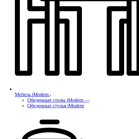
Мебель iModern
Обеденные столы iModern
—
Обеденные стулья iModern