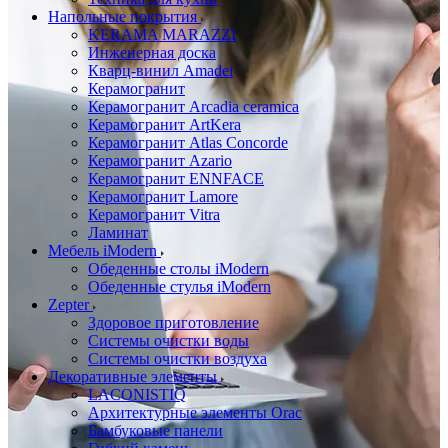
Напольные покрытия
KERAMA MARAZZI
Инженерная доска
Кварц-винил Amadei
Керамогранит
Керамогранит Arcadia ceramica
Керамогранит ArtKera
Керамогранит Atlas Concorde
Керамогранит Azario
Керамогранит ENNFACE
Керамогранит Lamore
Керамогранит Vitra
Ламинат
Мебель iModern
Обеденные столы iModern
Обеденные стулья iModern
Zepter
Здоровое приготовление
Системы очистки воды
Системы очистки воздуха
Декоративные элементы
LACONISTIQ
Архитектурные элементы Orac
Бамбуковые панели