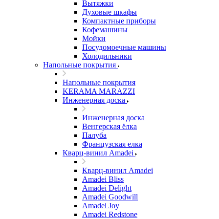
Вытяжки
Духовые шкафы
Компактные приборы
Кофемашины
Мойки
Посудомоечные машины
Холодильники
Напольные покрытия
Напольные покрытия
KERAMA MARAZZI
Инженерная доска
Инженерная доска
Венгерская ёлка
Палуба
Французская елка
Кварц-винил Amadei
Кварц-винил Amadei
Amadei Bliss
Amadei Delight
Amadei Goodwill
Amadei Joy
Amadei Redstone