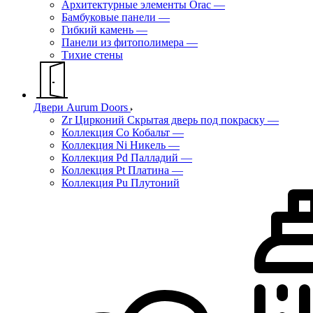
Архитектурные элементы Orac
—
Бамбуковые панели
—
Гибкий камень
—
Панели из фитополимера
—
Тихие стены
Двери Aurum Doors
Zr Цирконий Скрытая дверь под покраску
—
Коллекция Co Кобальт
—
Коллекция Ni Никель
—
Коллекция Pd Палладий
—
Коллекция Pt Платина
—
Коллекция Pu Плутоний