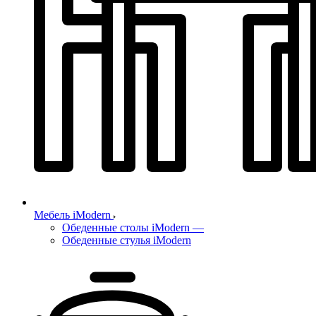
Мебель iModern
Обеденные столы iModern
—
Обеденные стулья iModern