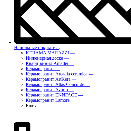
Напольные покрытия
KERAMA MARAZZI
—
Инженерная доска
—
Кварц-винил Amadei
—
Керамогранит
—
Керамогранит Arcadia ceramica
—
Керамогранит ArtKera
—
Керамогранит Atlas Concorde
—
Керамогранит Azario
—
Керамогранит ENNFACE
—
Керамогранит Lamore
Еще