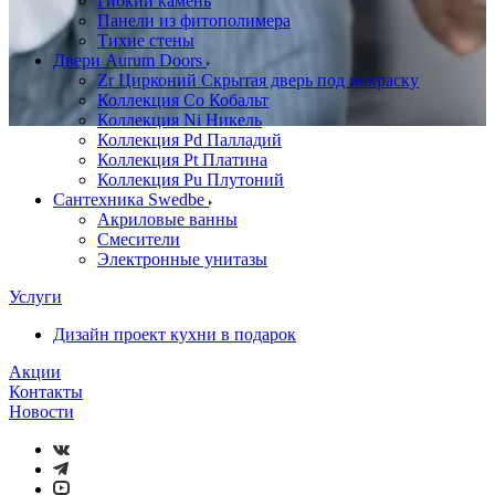
Гибкий камень
Панели из фитополимера
Тихие стены
Двери Aurum Doors
Zr Цирконий Скрытая дверь под покраску
Коллекция Co Кобальт
Коллекция Ni Никель
Коллекция Pd Палладий
Коллекция Pt Платина
Коллекция Pu Плутоний
Сантехника Swedbe
Акриловые ванны
Смесители
Электронные унитазы
Услуги
Дизайн проект кухни в подарок
Акции
Контакты
Новости