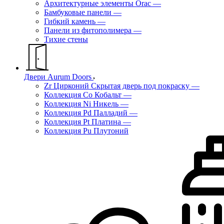
Архитектурные элементы Orac
—
Бамбуковые панели
—
Гибкий камень
—
Панели из фитополимера
—
Тихие стены
Двери Aurum Doors
Zr Цирконий Скрытая дверь под покраску
—
Коллекция Co Кобальт
—
Коллекция Ni Никель
—
Коллекция Pd Палладий
—
Коллекция Pt Платина
—
Коллекция Pu Плутоний