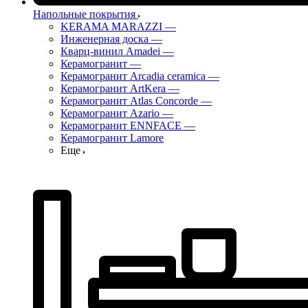
Напольные покрытия
KERAMA MARAZZI
—
Инженерная доска
—
Кварц-винил Amadei
—
Керамогранит
—
Керамогранит Arcadia ceramica
—
Керамогранит ArtKera
—
Керамогранит Atlas Concorde
—
Керамогранит Azario
—
Керамогранит ENNFACE
—
Керамогранит Lamore
Еще