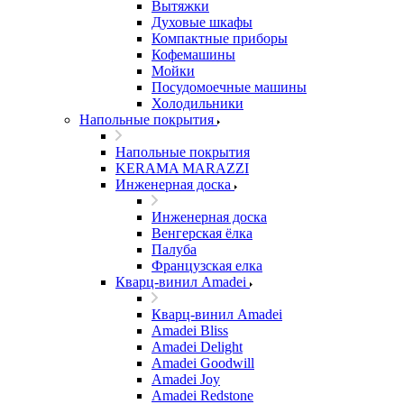
Вытяжки
Духовые шкафы
Компактные приборы
Кофемашины
Мойки
Посудомоечные машины
Холодильники
Напольные покрытия
Напольные покрытия
KERAMA MARAZZI
Инженерная доска
Инженерная доска
Венгерская ёлка
Палуба
Французская елка
Кварц-винил Amadei
Кварц-винил Amadei
Amadei Bliss
Amadei Delight
Amadei Goodwill
Amadei Joy
Amadei Redstone