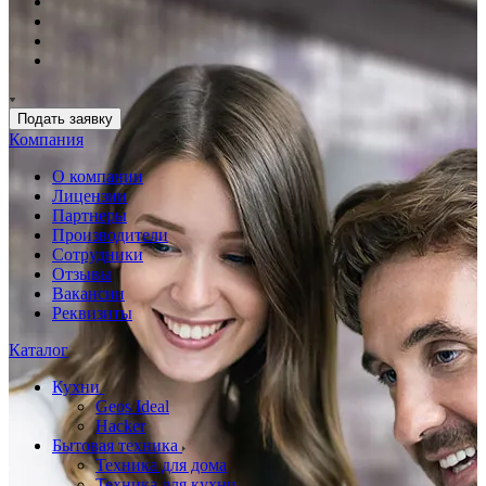
Подать заявку
Компания
О компании
Лицензии
Партнеры
Производители
Сотрудники
Отзывы
Вакансии
Реквизиты
Каталог
Кухни
Geos Ideal
Hacker
Бытовая техника
Техника для дома
Техника для кухни