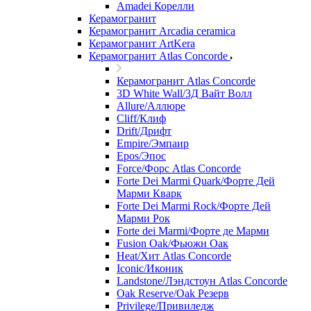
Amadei Корелли
Керамогранит
Керамогранит Arcadia ceramica
Керамогранит ArtKera
Керамогранит Atlas Concorde
Керамогранит Atlas Concorde
3D White Wall/3Д Вайт Волл
Allure/Аллюрe
Cliff/Клиф
Drift/Дрифт
Empire/Эмпаир
Epos/Эпос
Force/Фoрс Atlas Concorde
Forte Dei Marmi Quark/Форте Дей
Марми Кварк
Forte Dei Marmi Rock/Форте Дей
Марми Рок
Forte dei Marmi/Форте де Марми
Fusion Oak/Фьюжн Оак
Heat/Xит Atlas Concorde
Iconic/Иконик
Landstone/Лэндстоун Atlas Concorde
Oak Reserve/Оak Резepв
Privilege/Привиледж