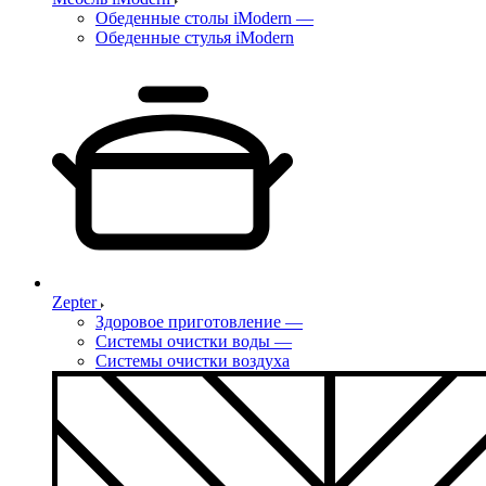
Обеденные столы iModern
—
Обеденные стулья iModern
Zepter
Здоровое приготовление
—
Системы очистки воды
—
Системы очистки воздуха