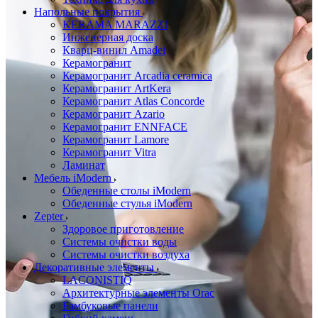
Напольные покрытия
KERAMA MARAZZI
Инженерная доска
Кварц-винил Amadei
Керамогранит
Керамогранит Arcadia ceramica
Керамогранит ArtKera
Керамогранит Atlas Concorde
Керамогранит Azario
Керамогранит ENNFACE
Керамогранит Lamore
Керамогранит Vitra
Ламинат
Мебель iModern
Обеденные столы iModern
Обеденные стулья iModern
Zepter
Здоровое приготовление
Системы очистки воды
Системы очистки воздуха
Декоративные элементы
LACONISTIQ
Архитектурные элементы Orac
Бамбуковые панели