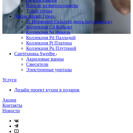
Гибкий камень
Панели из фитополимера
Тихие стены
Двери Aurum Doors
Zr Цирконий Скрытая дверь под покраску
Коллекция Co Кобальт
Коллекция Ni Никель
Коллекция Pd Палладий
Коллекция Pt Платина
Коллекция Pu Плутоний
Сантехника Swedbe
Акриловые ванны
Смесители
Электронные унитазы
Услуги
Дизайн проект кухни в подарок
Акции
Контакты
Новости