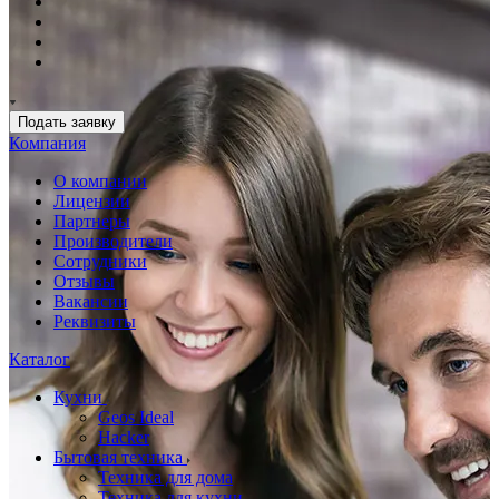
Подать заявку
Компания
О компании
Лицензии
Партнеры
Производители
Сотрудники
Отзывы
Вакансии
Реквизиты
Каталог
Кухни
Geos Ideal
Hacker
Бытовая техника
Техника для дома
Техника для кухни