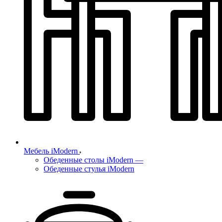
Мебель iModern
Обеденные столы iModern
—
Обеденные стулья iModern