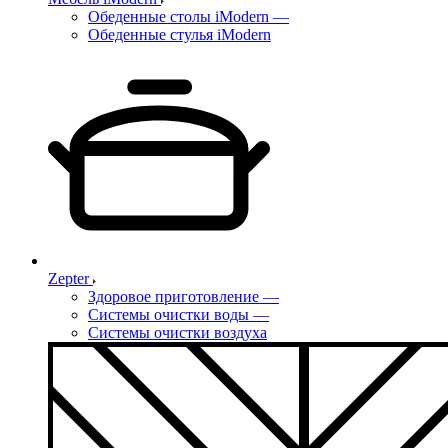
Обеденные столы iModern
—
Обеденные стулья iModern
Zepter
Здоровое приготовление
—
Системы очистки воды
—
Системы очистки воздуха