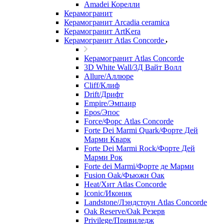
Amadei Корелли
Керамогранит
Керамогранит Arcadia ceramica
Керамогранит ArtKera
Керамогранит Atlas Concorde
Керамогранит Atlas Concorde
3D White Wall/3Д Вайт Волл
Allure/Аллюрe
Cliff/Клиф
Drift/Дрифт
Empire/Эмпаир
Epos/Эпос
Force/Фoрс Atlas Concorde
Forte Dei Marmi Quark/Форте Дей
Марми Кварк
Forte Dei Marmi Rock/Форте Дей
Марми Рок
Forte dei Marmi/Форте де Марми
Fusion Oak/Фьюжн Оак
Heat/Xит Atlas Concorde
Iconic/Иконик
Landstone/Лэндстоун Atlas Concorde
Oak Reserve/Оak Резepв
Privilege/Привиледж