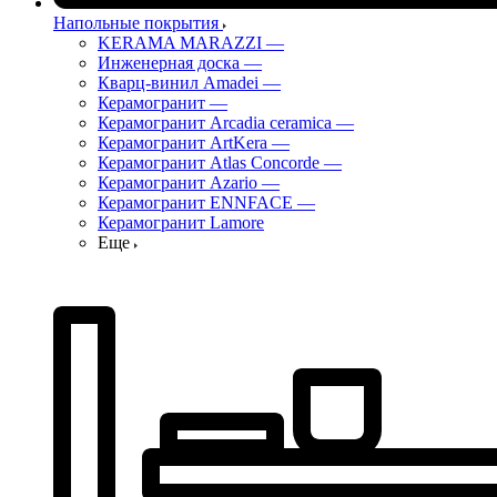
Напольные покрытия
KERAMA MARAZZI
—
Инженерная доска
—
Кварц-винил Amadei
—
Керамогранит
—
Керамогранит Arcadia ceramica
—
Керамогранит ArtKera
—
Керамогранит Atlas Concorde
—
Керамогранит Azario
—
Керамогранит ENNFACE
—
Керамогранит Lamore
Еще