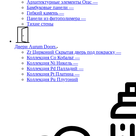
Архитектурные элементы Orac
—
Бамбуковые панели
—
Гибкий камень
—
Панели из фитополимера
—
Тихие стены
Двери Aurum Doors
Zr Цирконий Скрытая дверь под покраску
—
Коллекция Co Кобальт
—
Коллекция Ni Никель
—
Коллекция Pd Палладий
—
Коллекция Pt Платина
—
Коллекция Pu Плутоний