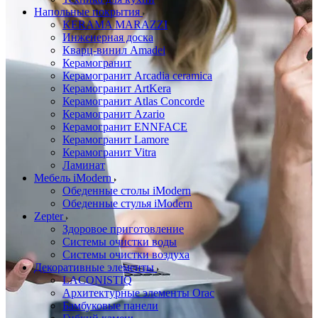
Напольные покрытия
KERAMA MARAZZI
Инженерная доска
Кварц-винил Amadei
Керамогранит
Керамогранит Arcadia ceramica
Керамогранит ArtKera
Керамогранит Atlas Concorde
Керамогранит Azario
Керамогранит ENNFACE
Керамогранит Lamore
Керамогранит Vitra
Ламинат
Мебель iModern
Обеденные столы iModern
Обеденные стулья iModern
Zepter
Здоровое приготовление
Системы очистки воды
Системы очистки воздуха
Декоративные элементы
LACONISTIQ
Архитектурные элементы Orac
Бамбуковые панели