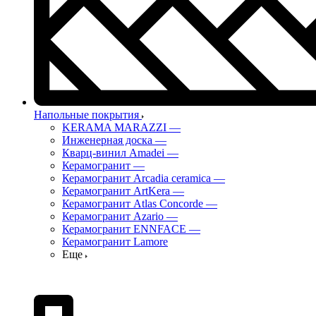
Напольные покрытия
KERAMA MARAZZI
—
Инженерная доска
—
Кварц-винил Amadei
—
Керамогранит
—
Керамогранит Arcadia ceramica
—
Керамогранит ArtKera
—
Керамогранит Atlas Concorde
—
Керамогранит Azario
—
Керамогранит ENNFACE
—
Керамогранит Lamore
Еще