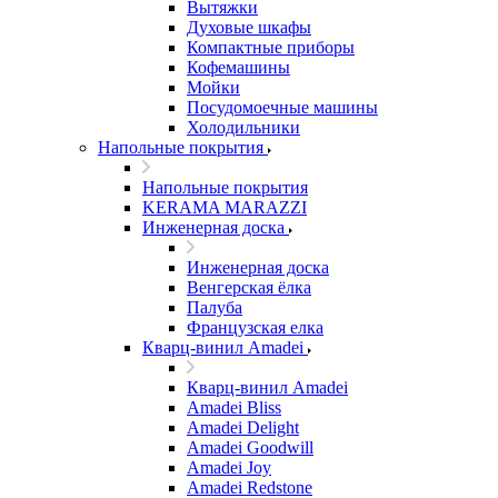
Вытяжки
Духовые шкафы
Компактные приборы
Кофемашины
Мойки
Посудомоечные машины
Холодильники
Напольные покрытия
Напольные покрытия
KERAMA MARAZZI
Инженерная доска
Инженерная доска
Венгерская ёлка
Палуба
Французская елка
Кварц-винил Amadei
Кварц-винил Amadei
Amadei Bliss
Amadei Delight
Amadei Goodwill
Amadei Joy
Amadei Redstone