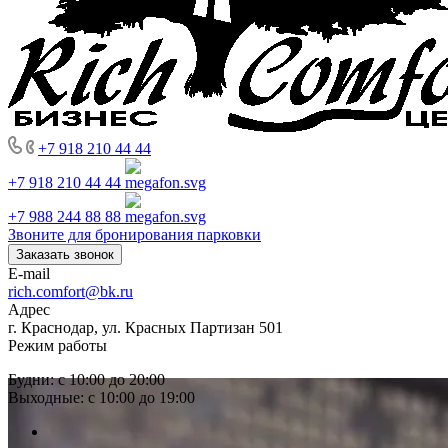
+7 918 210 44 44
+7 918 210 44 44
+7 988 244 88 88
Звоните для бронирования парковки
Заказать звонок
E-mail
rich.comfort@bk.ru
Адрес
г. Краснодар, ул. Красных Партизан 501
Режим работы
Будни: с 10:00 до 20:00
Выходные: с 10:00 до 19:00