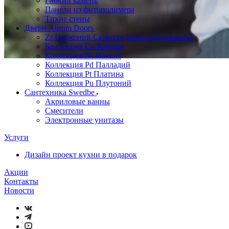
Гибкий камень
Панели из фитополимера
Тихие стены
Двери Aurum Doors
Zr Цирконий Скрытая дверь под покраску
Коллекция Co Кобальт
Коллекция Ni Никель
Коллекция Pd Палладий
Коллекция Pt Платина
Коллекция Pu Плутоний
Сантехника Swedbe
Акриловые ванны
Смесители
Электронные унитазы
Услуги
Дизайн проект кухни в подарок
Акции
Контакты
Новости