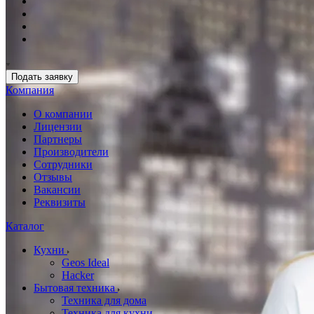
Подать заявку
Компания
О компании
Лицензии
Партнеры
Производители
Сотрудники
Отзывы
Вакансии
Реквизиты
Каталог
Кухни
Geos Ideal
Hacker
Бытовая техника
Техника для дома
Техника для кухни