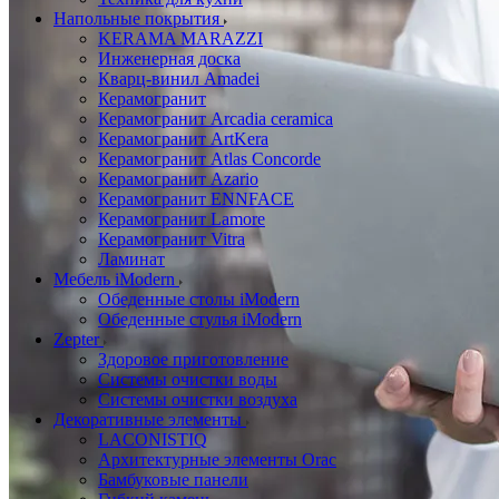
Напольные покрытия
KERAMA MARAZZI
Инженерная доска
Кварц-винил Amadei
Керамогранит
Керамогранит Arcadia ceramica
Керамогранит ArtKera
Керамогранит Atlas Concorde
Керамогранит Azario
Керамогранит ENNFACE
Керамогранит Lamore
Керамогранит Vitra
Ламинат
Мебель iModern
Обеденные столы iModern
Обеденные стулья iModern
Zepter
Здоровое приготовление
Системы очистки воды
Системы очистки воздуха
Декоративные элементы
LACONISTIQ
Архитектурные элементы Orac
Бамбуковые панели