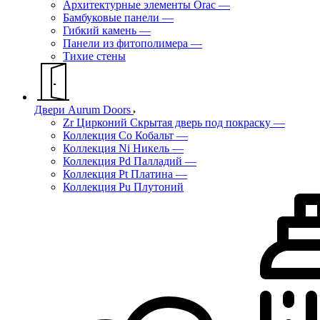
Архитектурные элементы Orac
—
Бамбуковые панели
—
Гибкий камень
—
Панели из фитополимера
—
Тихие стены
Двери Aurum Doors
Zr Цирконий Скрытая дверь под покраску
—
Коллекция Co Кобальт
—
Коллекция Ni Никель
—
Коллекция Pd Палладий
—
Коллекция Pt Платина
—
Коллекция Pu Плутоний