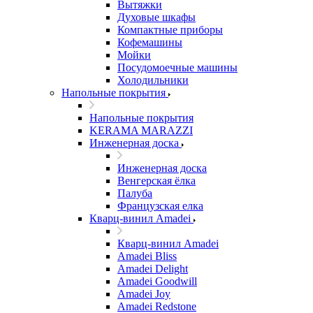
Вытяжки
Духовые шкафы
Компактные приборы
Кофемашины
Мойки
Посудомоечные машины
Холодильники
Напольные покрытия
Напольные покрытия
KERAMA MARAZZI
Инженерная доска
Инженерная доска
Венгерская ёлка
Палуба
Французская елка
Кварц-винил Amadei
Кварц-винил Amadei
Amadei Bliss
Amadei Delight
Amadei Goodwill
Amadei Joy
Amadei Redstone