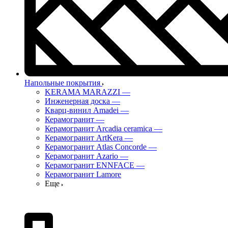
Напольные покрытия
KERAMA MARAZZI
—
Инженерная доска
—
Кварц-винил Amadei
—
Керамогранит
—
Керамогранит Arcadia ceramica
—
Керамогранит ArtKera
—
Керамогранит Atlas Concorde
—
Керамогранит Azario
—
Керамогранит ENNFACE
—
Керамогранит Lamore
Еще