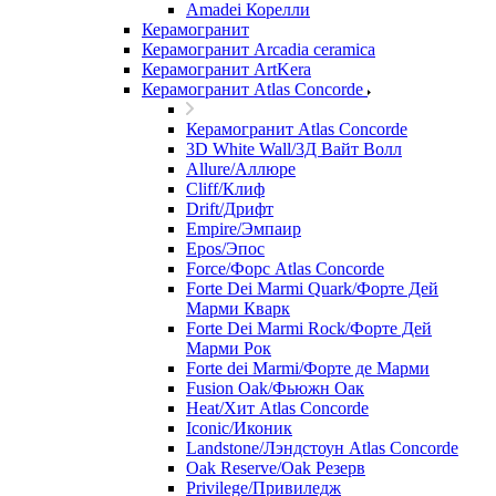
Amadei Корелли
Керамогранит
Керамогранит Arcadia ceramica
Керамогранит ArtKera
Керамогранит Atlas Concorde
Керамогранит Atlas Concorde
3D White Wall/3Д Вайт Волл
Allure/Аллюрe
Cliff/Клиф
Drift/Дрифт
Empire/Эмпаир
Epos/Эпос
Force/Фoрс Atlas Concorde
Forte Dei Marmi Quark/Форте Дей
Марми Кварк
Forte Dei Marmi Rock/Форте Дей
Марми Рок
Forte dei Marmi/Форте де Марми
Fusion Oak/Фьюжн Оак
Heat/Xит Atlas Concorde
Iconic/Иконик
Landstone/Лэндстоун Atlas Concorde
Oak Reserve/Оak Резepв
Privilege/Привиледж