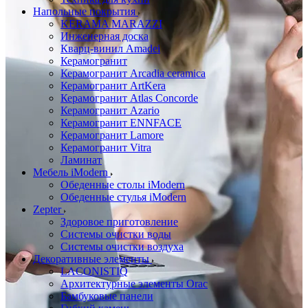
Напольные покрытия
KERAMA MARAZZI
Инженерная доска
Кварц-винил Amadei
Керамогранит
Керамогранит Arcadia ceramica
Керамогранит ArtKera
Керамогранит Atlas Concorde
Керамогранит Azario
Керамогранит ENNFACE
Керамогранит Lamore
Керамогранит Vitra
Ламинат
Мебель iModern
Обеденные столы iModern
Обеденные стулья iModern
Zepter
Здоровое приготовление
Системы очистки воды
Системы очистки воздуха
Декоративные элементы
LACONISTIQ
Архитектурные элементы Orac
Бамбуковые панели