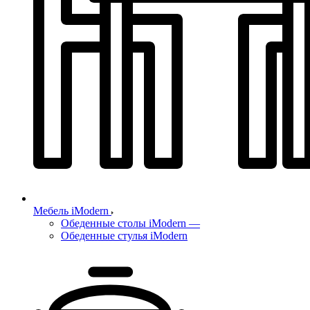
Мебель iModern
Обеденные столы iModern
—
Обеденные стулья iModern