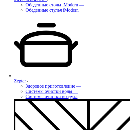
Обеденные столы iModern
—
Обеденные стулья iModern
Zepter
Здоровое приготовление
—
Системы очистки воды
—
Системы очистки воздуха