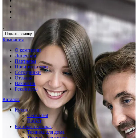
Подать заявку
Компания
О компании
Лицензии
Партнеры
Производители
Сотрудники
Отзывы
Вакансии
Реквизиты
Каталог
Кухни
Geos Ideal
Hacker
Бытовая техника
Техника для дома
Техника для кухни