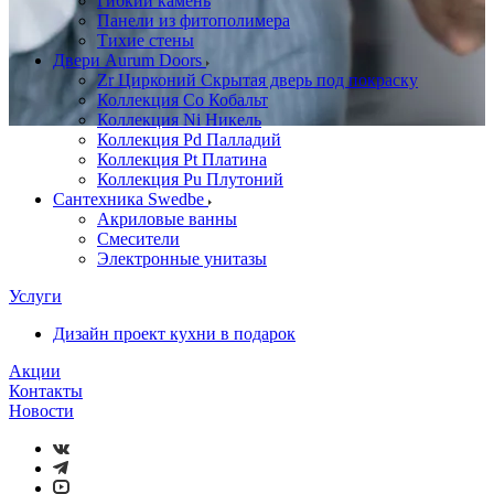
Гибкий камень
Панели из фитополимера
Тихие стены
Двери Aurum Doors
Zr Цирконий Скрытая дверь под покраску
Коллекция Co Кобальт
Коллекция Ni Никель
Коллекция Pd Палладий
Коллекция Pt Платина
Коллекция Pu Плутоний
Сантехника Swedbe
Акриловые ванны
Смесители
Электронные унитазы
Услуги
Дизайн проект кухни в подарок
Акции
Контакты
Новости