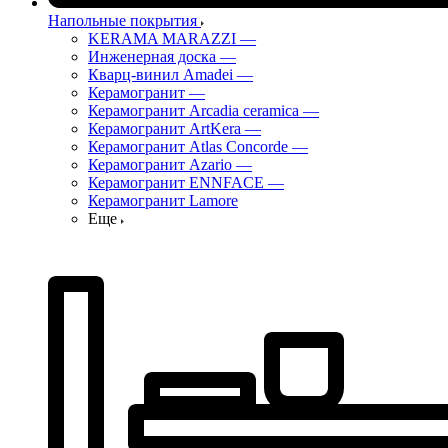
Напольные покрытия
KERAMA MARAZZI
—
Инженерная доска
—
Кварц-винил Amadei
—
Керамогранит
—
Керамогранит Arcadia ceramica
—
Керамогранит ArtKera
—
Керамогранит Atlas Concorde
—
Керамогранит Azario
—
Керамогранит ENNFACE
—
Керамогранит Lamore
Еще