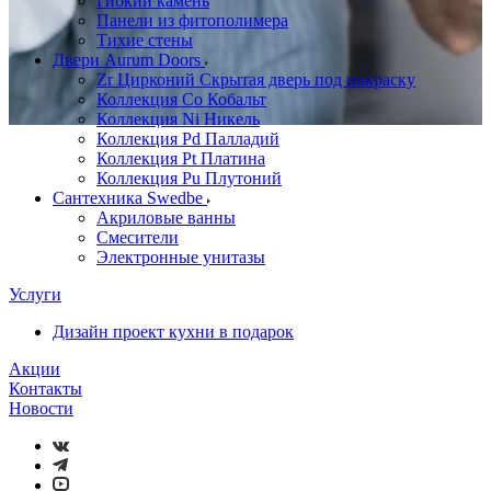
Гибкий камень
Панели из фитополимера
Тихие стены
Двери Aurum Doors
Zr Цирконий Скрытая дверь под покраску
Коллекция Co Кобальт
Коллекция Ni Никель
Коллекция Pd Палладий
Коллекция Pt Платина
Коллекция Pu Плутоний
Сантехника Swedbe
Акриловые ванны
Смесители
Электронные унитазы
Услуги
Дизайн проект кухни в подарок
Акции
Контакты
Новости