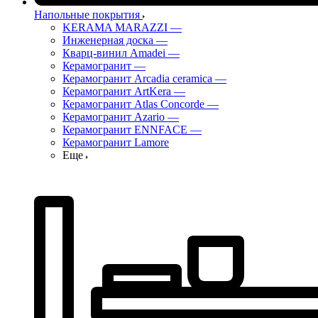
Напольные покрытия
KERAMA MARAZZI
—
Инженерная доска
—
Кварц-винил Amadei
—
Керамогранит
—
Керамогранит Arcadia ceramica
—
Керамогранит ArtKera
—
Керамогранит Atlas Concorde
—
Керамогранит Azario
—
Керамогранит ENNFACE
—
Керамогранит Lamore
Еще