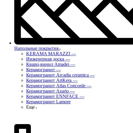
Напольные покрытия
KERAMA MARAZZI
—
Инженерная доска
—
Кварц-винил Amadei
—
Керамогранит
—
Керамогранит Arcadia ceramica
—
Керамогранит ArtKera
—
Керамогранит Atlas Concorde
—
Керамогранит Azario
—
Керамогранит ENNFACE
—
Керамогранит Lamore
Еще