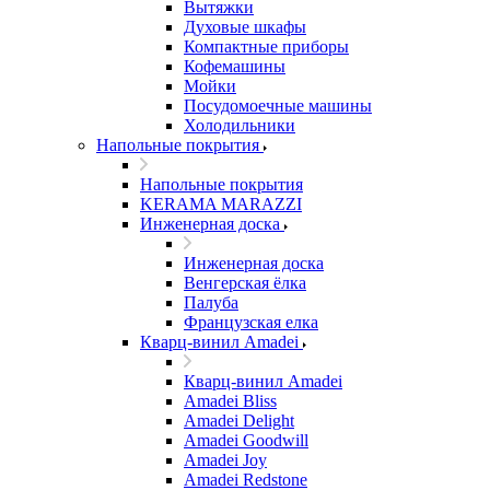
Вытяжки
Духовые шкафы
Компактные приборы
Кофемашины
Мойки
Посудомоечные машины
Холодильники
Напольные покрытия
Напольные покрытия
KERAMA MARAZZI
Инженерная доска
Инженерная доска
Венгерская ёлка
Палуба
Французская елка
Кварц-винил Amadei
Кварц-винил Amadei
Amadei Bliss
Amadei Delight
Amadei Goodwill
Amadei Joy
Amadei Redstone