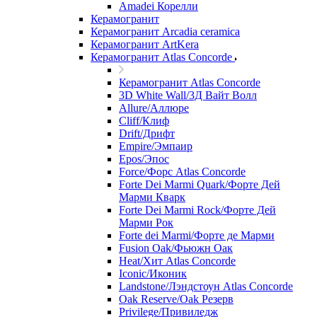
Amadei Корелли
Керамогранит
Керамогранит Arcadia ceramica
Керамогранит ArtKera
Керамогранит Atlas Concorde
Керамогранит Atlas Concorde
3D White Wall/3Д Вайт Волл
Allure/Аллюрe
Cliff/Клиф
Drift/Дрифт
Empire/Эмпаир
Epos/Эпос
Force/Фoрс Atlas Concorde
Forte Dei Marmi Quark/Форте Дей
Марми Кварк
Forte Dei Marmi Rock/Форте Дей
Марми Рок
Forte dei Marmi/Форте де Марми
Fusion Oak/Фьюжн Оак
Heat/Xит Atlas Concorde
Iconic/Иконик
Landstone/Лэндстоун Atlas Concorde
Oak Reserve/Оak Резepв
Privilege/Привиледж