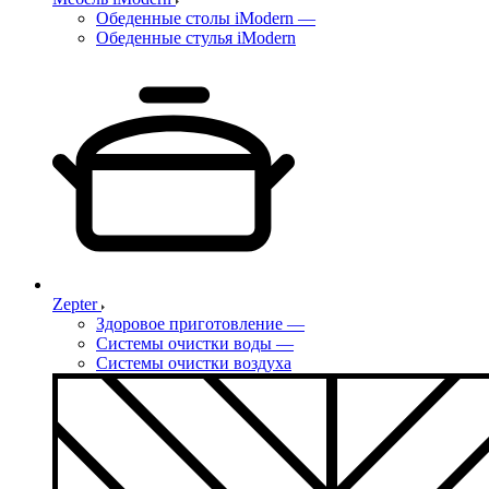
Обеденные столы iModern
—
Обеденные стулья iModern
Zepter
Здоровое приготовление
—
Системы очистки воды
—
Системы очистки воздуха