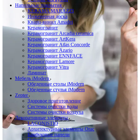
Напольные покрытия
KERAMA MARAZZI
Инженерная доска
Кварц-винил Amadei
Керамогранит
Керамогранит Arcadia ceramica
Керамогранит ArtKera
Керамогранит Atlas Concorde
Керамогранит Azario
Керамогранит ENNFACE
Керамогранит Lamore
Керамогранит Vitra
Ламинат
Мебель iModern
Обеденные столы iModern
Обеденные стулья iModern
Zepter
Здоровое приготовление
Системы очистки воды
Системы очистки воздуха
Декоративные элементы
LACONISTIQ
Архитектурные элементы Orac
Бамбуковые панели