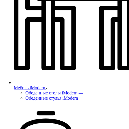
Мебель iModern
Обеденные столы iModern
—
Обеденные стулья iModern