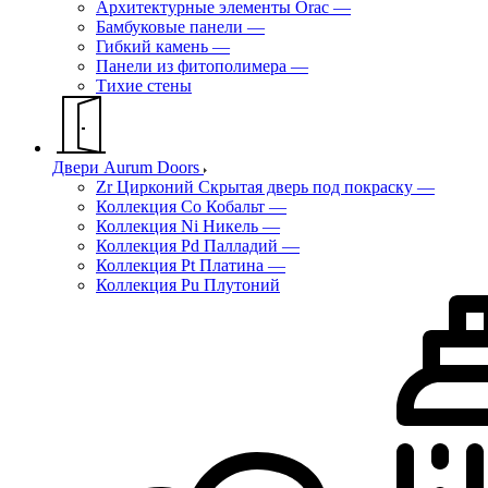
Архитектурные элементы Orac
—
Бамбуковые панели
—
Гибкий камень
—
Панели из фитополимера
—
Тихие стены
Двери Aurum Doors
Zr Цирконий Скрытая дверь под покраску
—
Коллекция Co Кобальт
—
Коллекция Ni Никель
—
Коллекция Pd Палладий
—
Коллекция Pt Платина
—
Коллекция Pu Плутоний