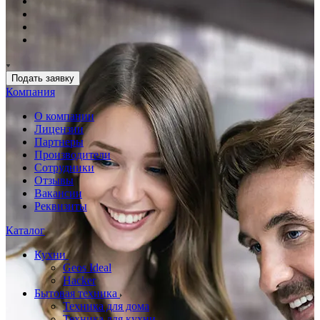
Подать заявку
Компания
О компании
Лицензии
Партнеры
Производители
Сотрудники
Отзывы
Вакансии
Реквизиты
Каталог
Кухни
Geos Ideal
Hacker
Бытовая техника
Техника для дома
Техника для кухни