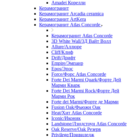
Amadei Корелли
Керамогранит
Керамогранит Arcadia ceramica
Керамогранит ArtKera
Керамогранит Atlas Concorde
Керамогранит Atlas Concorde
3D White Wall/3Д Вайт Волл
Allure/Аллюрe
Cliff/Клиф
Drift/Дрифт
Empire/Эмпаир
Epos/Эпос
Force/Фoрс Atlas Concorde
Forte Dei Marmi Quark/Форте Дей
Марми Кварк
Forte Dei Marmi Rock/Форте Дей
Марми Рок
Forte dei Marmi/Форте де Марми
Fusion Oak/Фьюжн Оак
Heat/Xит Atlas Concorde
Iconic/Иконик
Landstone/Лэндстоун Atlas Concorde
Oak Reserve/Оak Резepв
Privilege/Привиледж