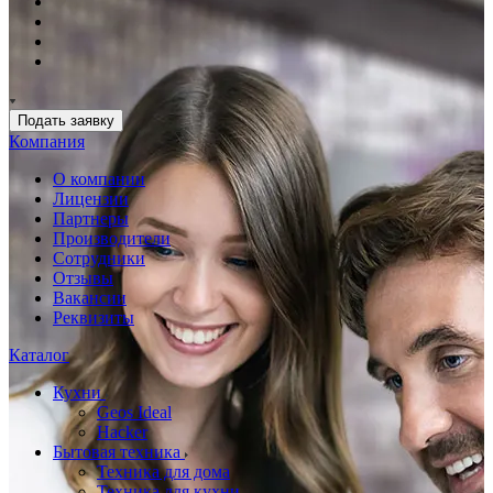
Подать заявку
Компания
О компании
Лицензии
Партнеры
Производители
Сотрудники
Отзывы
Вакансии
Реквизиты
Каталог
Кухни
Geos Ideal
Hacker
Бытовая техника
Техника для дома
Техника для кухни