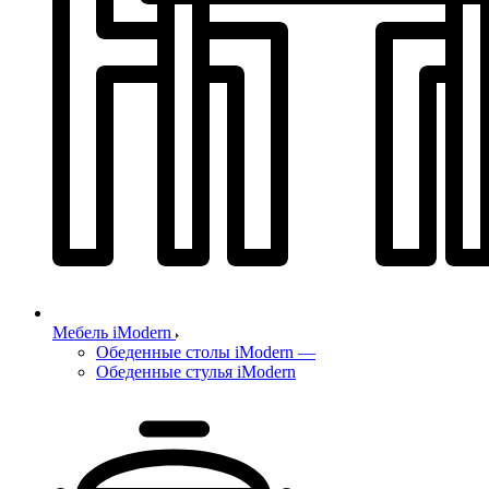
Мебель iModern
Обеденные столы iModern
—
Обеденные стулья iModern