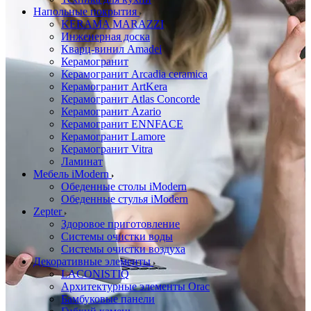
Напольные покрытия
KERAMA MARAZZI
Инженерная доска
Кварц-винил Amadei
Керамогранит
Керамогранит Arcadia ceramica
Керамогранит ArtKera
Керамогранит Atlas Concorde
Керамогранит Azario
Керамогранит ENNFACE
Керамогранит Lamore
Керамогранит Vitra
Ламинат
Мебель iModern
Обеденные столы iModern
Обеденные стулья iModern
Zepter
Здоровое приготовление
Системы очистки воды
Системы очистки воздуха
Декоративные элементы
LACONISTIQ
Архитектурные элементы Orac
Бамбуковые панели