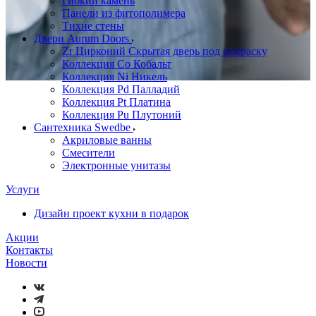
Гибкий камень
Панели из фитополимера
Тихие стены
Двери Aurum Doors
Zr Цирконий Скрытая дверь под покраску
Коллекция Co Кобальт
Коллекция Ni Никель
Коллекция Pd Палладий
Коллекция Pt Платина
Коллекция Pu Плутоний
Сантехника Swedbe
Акриловые ванны
Смесители
Электронные унитазы
Услуги
Дизайн проект кухни в подарок
Акции
Контакты
Новости