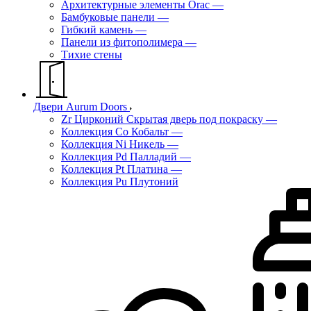
Архитектурные элементы Orac
—
Бамбуковые панели
—
Гибкий камень
—
Панели из фитополимера
—
Тихие стены
Двери Aurum Doors
Zr Цирконий Скрытая дверь под покраску
—
Коллекция Co Кобальт
—
Коллекция Ni Никель
—
Коллекция Pd Палладий
—
Коллекция Pt Платина
—
Коллекция Pu Плутоний