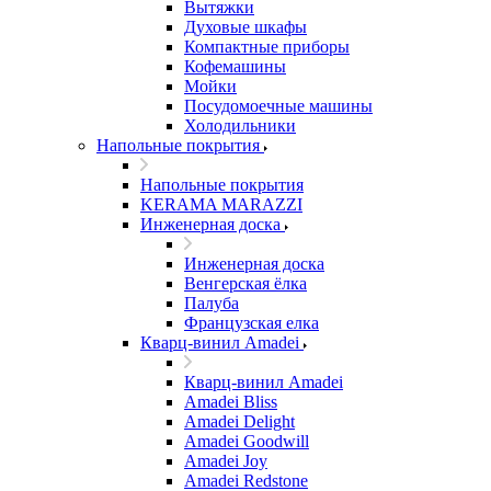
Вытяжки
Духовые шкафы
Компактные приборы
Кофемашины
Мойки
Посудомоечные машины
Холодильники
Напольные покрытия
Напольные покрытия
KERAMA MARAZZI
Инженерная доска
Инженерная доска
Венгерская ёлка
Палуба
Французская елка
Кварц-винил Amadei
Кварц-винил Amadei
Amadei Bliss
Amadei Delight
Amadei Goodwill
Amadei Joy
Amadei Redstone