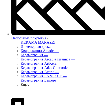
Напольные покрытия
KERAMA MARAZZI
—
Инженерная доска
—
Кварц-винил Amadei
—
Керамогранит
—
Керамогранит Arcadia ceramica
—
Керамогранит ArtKera
—
Керамогранит Atlas Concorde
—
Керамогранит Azario
—
Керамогранит ENNFACE
—
Керамогранит Lamore
Еще