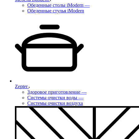
Обеденные столы iModern
—
Обеденные стулья iModern
Zepter
Здоровое приготовление
—
Системы очистки воды
—
Системы очистки воздуха