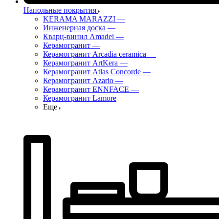
Напольные покрытия
KERAMA MARAZZI
—
Инженерная доска
—
Кварц-винил Amadei
—
Керамогранит
—
Керамогранит Arcadia ceramica
—
Керамогранит ArtKera
—
Керамогранит Atlas Concorde
—
Керамогранит Azario
—
Керамогранит ENNFACE
—
Керамогранит Lamore
Еще