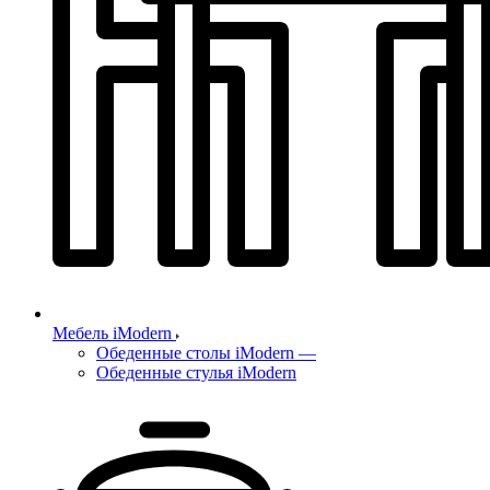
Мебель iModern
Обеденные столы iModern
—
Обеденные стулья iModern