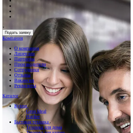
Подать заявку
Компания
О компании
Лицензии
Партнеры
Производители
Сотрудники
Отзывы
Вакансии
Реквизиты
Каталог
Кухни
Geos Ideal
Hacker
Бытовая техника
Техника для дома
Техника для кухни