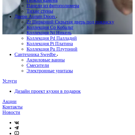
Гибкий камень
Панели из фитополимера
Тихие стены
Двери Aurum Doors
Zr Цирконий Скрытая дверь под покраску
Коллекция Co Кобальт
Коллекция Ni Никель
Коллекция Pd Палладий
Коллекция Pt Платина
Коллекция Pu Плутоний
Сантехника Swedbe
Акриловые ванны
Смесители
Электронные унитазы
Услуги
Дизайн проект кухни в подарок
Акции
Контакты
Новости