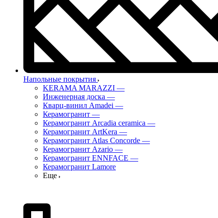
Напольные покрытия
KERAMA MARAZZI
—
Инженерная доска
—
Кварц-винил Amadei
—
Керамогранит
—
Керамогранит Arcadia ceramica
—
Керамогранит ArtKera
—
Керамогранит Atlas Concorde
—
Керамогранит Azario
—
Керамогранит ENNFACE
—
Керамогранит Lamore
Еще