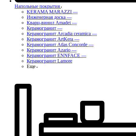
Напольные покрытия
KERAMA MARAZZI
—
Инженерная доска
—
Кварц-винил Amadei
—
Керамогранит
—
Керамогранит Arcadia ceramica
—
Керамогранит ArtKera
—
Керамогранит Atlas Concorde
—
Керамогранит Azario
—
Керамогранит ENNFACE
—
Керамогранит Lamore
Еще