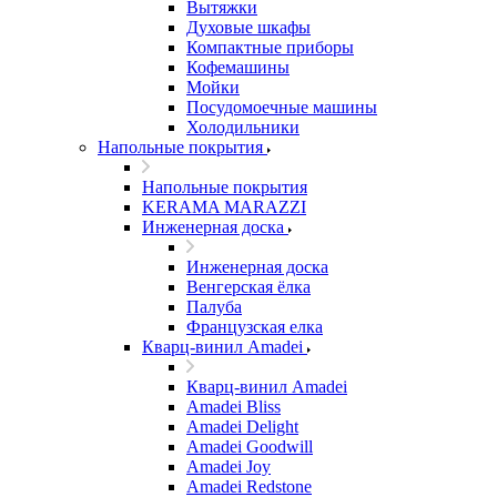
Вытяжки
Духовые шкафы
Компактные приборы
Кофемашины
Мойки
Посудомоечные машины
Холодильники
Напольные покрытия
Напольные покрытия
KERAMA MARAZZI
Инженерная доска
Инженерная доска
Венгерская ёлка
Палуба
Французская елка
Кварц-винил Amadei
Кварц-винил Amadei
Amadei Bliss
Amadei Delight
Amadei Goodwill
Amadei Joy
Amadei Redstone