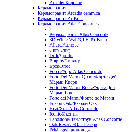
Amadei Корелли
Керамогранит
Керамогранит Arcadia ceramica
Керамогранит ArtKera
Керамогранит Atlas Concorde
Керамогранит Atlas Concorde
3D White Wall/3Д Вайт Волл
Allure/Аллюрe
Cliff/Клиф
Drift/Дрифт
Empire/Эмпаир
Epos/Эпос
Force/Фoрс Atlas Concorde
Forte Dei Marmi Quark/Форте Дей
Марми Кварк
Forte Dei Marmi Rock/Форте Дей
Марми Рок
Forte dei Marmi/Форте де Марми
Fusion Oak/Фьюжн Оак
Heat/Xит Atlas Concorde
Iconic/Иконик
Landstone/Лэндстоун Atlas Concorde
Oak Reserve/Оak Резepв
Privilege/Привиледж