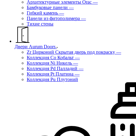
Архитектурные элементы Orac
—
Бамбуковые панели
—
Гибкий камень
—
Панели из фитополимера
—
Тихие стены
Двери Aurum Doors
Zr Цирконий Скрытая дверь под покраску
—
Коллекция Co Кобальт
—
Коллекция Ni Никель
—
Коллекция Pd Палладий
—
Коллекция Pt Платина
—
Коллекция Pu Плутоний