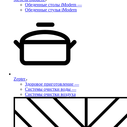
Обеденные столы iModern
—
Обеденные стулья iModern
Zepter
Здоровое приготовление
—
Системы очистки воды
—
Системы очистки воздуха