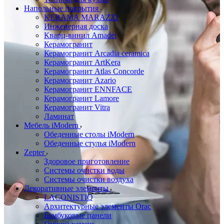
Напольные покрытия
KERAMA MARAZZI
Инженерная доска
Кварц-винил Amadei
Керамогранит
Керамогранит Arcadia ceramica
Керамогранит ArtKera
Керамогранит Atlas Concorde
Керамогранит Azario
Керамогранит ENNFACE
Керамогранит Lamore
Керамогранит Vitra
Ламинат
Мебель iModern
Обеденные столы iModern
Обеденные стулья iModern
Zepter
Здоровое приготовление
Системы очистки воды
Системы очистки воздуха
Декоративные элементы
LACONISTIQ
Архитектурные элементы Orac
Бамбуковые панели