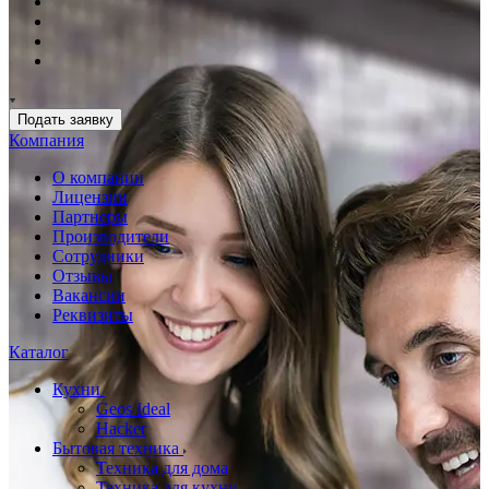
Подать заявку
Компания
О компании
Лицензии
Партнеры
Производители
Сотрудники
Отзывы
Вакансии
Реквизиты
Каталог
Кухни
Geos Ideal
Hacker
Бытовая техника
Техника для дома
Техника для кухни