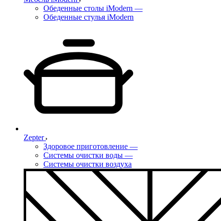
Обеденные столы iModern
—
Обеденные стулья iModern
Zepter
Здоровое приготовление
—
Системы очистки воды
—
Системы очистки воздуха