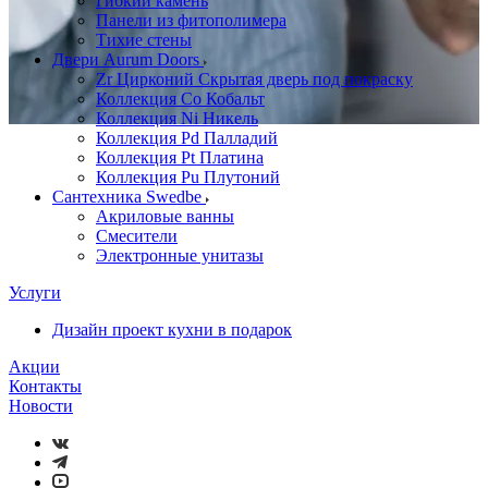
Гибкий камень
Панели из фитополимера
Тихие стены
Двери Aurum Doors
Zr Цирконий Скрытая дверь под покраску
Коллекция Co Кобальт
Коллекция Ni Никель
Коллекция Pd Палладий
Коллекция Pt Платина
Коллекция Pu Плутоний
Сантехника Swedbe
Акриловые ванны
Смесители
Электронные унитазы
Услуги
Дизайн проект кухни в подарок
Акции
Контакты
Новости