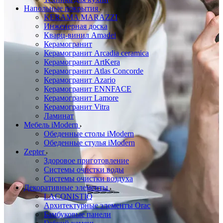
Напольные покрытия
KERAMA MARAZZI
Инженерная доска
Кварц-винил Amadei
Керамогранит
Керамогранит Arcadia ceramica
Керамогранит ArtKera
Керамогранит Atlas Concorde
Керамогранит Azario
Керамогранит ENNFACE
Керамогранит Lamore
Керамогранит Vitra
Ламинат
Мебель iModern
Обеденные столы iModern
Обеденные стулья iModern
Zepter
Здоровое приготовление
Системы очистки воды
Системы очистки воздуха
Декоративные элементы
LACONISTIQ
Архитектурные элементы Orac
Бамбуковые панели