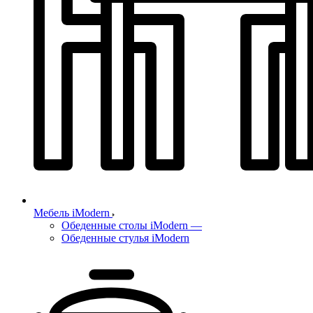
Мебель iModern
Обеденные столы iModern
—
Обеденные стулья iModern