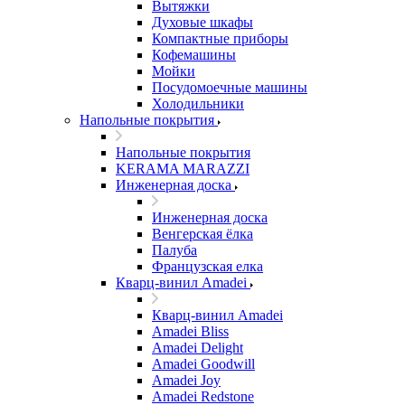
Вытяжки
Духовые шкафы
Компактные приборы
Кофемашины
Мойки
Посудомоечные машины
Холодильники
Напольные покрытия
Напольные покрытия
KERAMA MARAZZI
Инженерная доска
Инженерная доска
Венгерская ёлка
Палуба
Французская елка
Кварц-винил Amadei
Кварц-винил Amadei
Amadei Bliss
Amadei Delight
Amadei Goodwill
Amadei Joy
Amadei Redstone