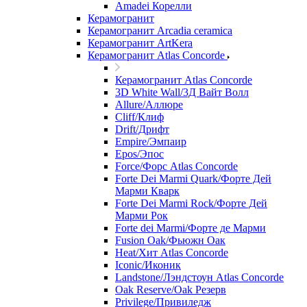
Amadei Корелли
Керамогранит
Керамогранит Arcadia ceramica
Керамогранит ArtKera
Керамогранит Atlas Concorde
Керамогранит Atlas Concorde
3D White Wall/3Д Вайт Волл
Allure/Аллюрe
Cliff/Клиф
Drift/Дрифт
Empire/Эмпаир
Epos/Эпос
Force/Фoрс Atlas Concorde
Forte Dei Marmi Quark/Форте Дей
Марми Кварк
Forte Dei Marmi Rock/Форте Дей
Марми Рок
Forte dei Marmi/Форте де Марми
Fusion Oak/Фьюжн Оак
Heat/Xит Atlas Concorde
Iconic/Иконик
Landstone/Лэндстоун Atlas Concorde
Oak Reserve/Оak Резepв
Privilege/Привиледж