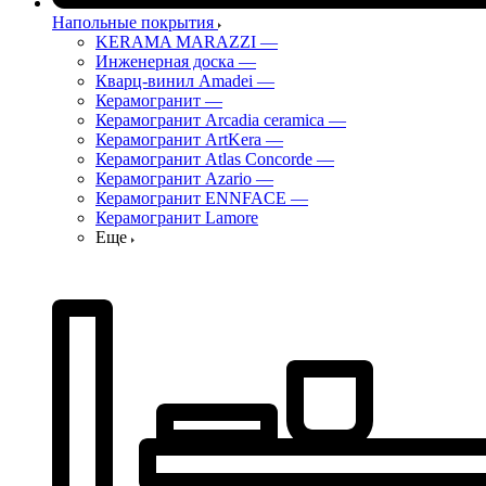
Напольные покрытия
KERAMA MARAZZI
—
Инженерная доска
—
Кварц-винил Amadei
—
Керамогранит
—
Керамогранит Arcadia ceramica
—
Керамогранит ArtKera
—
Керамогранит Atlas Concorde
—
Керамогранит Azario
—
Керамогранит ENNFACE
—
Керамогранит Lamore
Еще