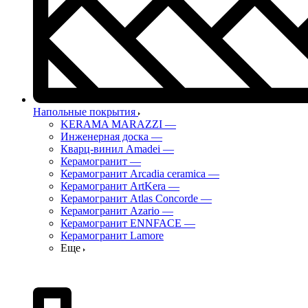
Напольные покрытия
KERAMA MARAZZI
—
Инженерная доска
—
Кварц-винил Amadei
—
Керамогранит
—
Керамогранит Arcadia ceramica
—
Керамогранит ArtKera
—
Керамогранит Atlas Concorde
—
Керамогранит Azario
—
Керамогранит ENNFACE
—
Керамогранит Lamore
Еще