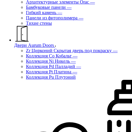
Архитектурные элементы Orac
—
Бамбуковые панели
—
Гибкий камень
—
Панели из фитополимера
—
Тихие стены
Двери Aurum Doors
Zr Цирконий Скрытая дверь под покраску
—
Коллекция Co Кобальт
—
Коллекция Ni Никель
—
Коллекция Pd Палладий
—
Коллекция Pt Платина
—
Коллекция Pu Плутоний