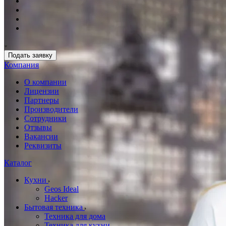
Подать заявку
Компания
О компании
Лицензии
Партнеры
Производители
Сотрудники
Отзывы
Вакансии
Реквизиты
Каталог
Кухни
Geos Ideal
Hacker
Бытовая техника
Техника для дома
Техника для кухни