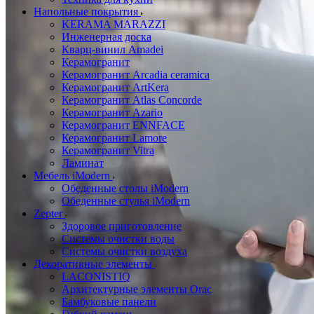
Напольные покрытия
KERAMA MARAZZI
Инженерная доска
Кварц-винил Amadei
Керамогранит
Керамогранит Arcadia ceramica
Керамогранит ArtKera
Керамогранит Atlas Concorde
Керамогранит Azario
Керамогранит ENNFACE
Керамогранит Lamore
Керамогранит Vitra
Ламинат
Мебель iModern
Обеденные столы iModern
Обеденные стулья iModern
Zepter
Здоровое приготовление
Системы очистки воды
Системы очистки воздуха
Декоративные элементы
LACONISTIQ
Архитектурные элементы Orac
Бамбуковые панели