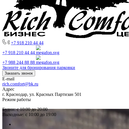
+7 918 210 44 44
+7 918 210 44 44
+7 988 244 88 88
Звоните для бронирования парковки
Заказать звонок
E-mail
rich.comfort@bk.ru
Адрес
г. Краснодар, ул. Красных Партизан 501
Режим работы
Будни: с 10:00 до 20:00
Выходные: с 10:00 до 19:00