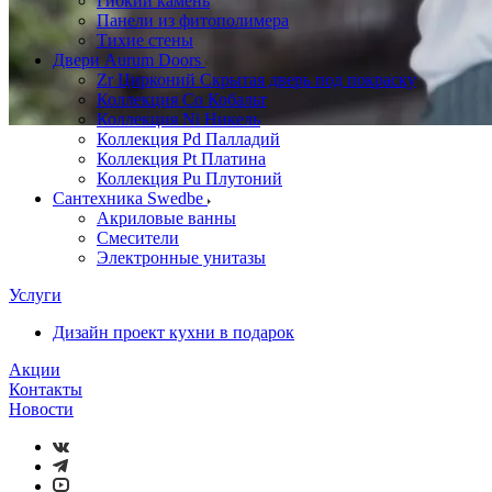
Гибкий камень
Панели из фитополимера
Тихие стены
Двери Aurum Doors
Zr Цирконий Скрытая дверь под покраску
Коллекция Co Кобальт
Коллекция Ni Никель
Коллекция Pd Палладий
Коллекция Pt Платина
Коллекция Pu Плутоний
Сантехника Swedbe
Акриловые ванны
Смесители
Электронные унитазы
Услуги
Дизайн проект кухни в подарок
Акции
Контакты
Новости