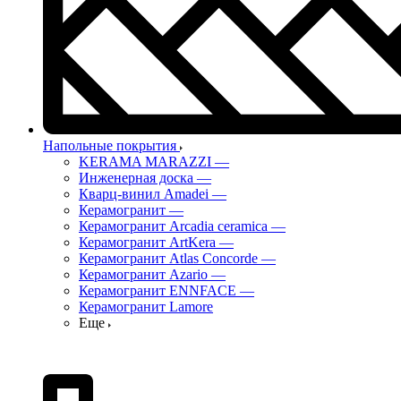
Напольные покрытия
KERAMA MARAZZI
—
Инженерная доска
—
Кварц-винил Amadei
—
Керамогранит
—
Керамогранит Arcadia ceramica
—
Керамогранит ArtKera
—
Керамогранит Atlas Concorde
—
Керамогранит Azario
—
Керамогранит ENNFACE
—
Керамогранит Lamore
Еще