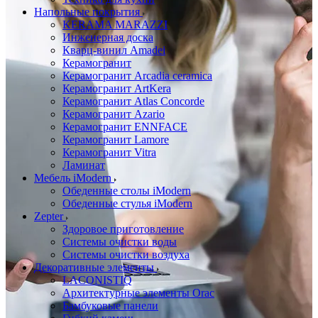
Напольные покрытия
KERAMA MARAZZI
Инженерная доска
Кварц-винил Amadei
Керамогранит
Керамогранит Arcadia ceramica
Керамогранит ArtKera
Керамогранит Atlas Concorde
Керамогранит Azario
Керамогранит ENNFACE
Керамогранит Lamore
Керамогранит Vitra
Ламинат
Мебель iModern
Обеденные столы iModern
Обеденные стулья iModern
Zepter
Здоровое приготовление
Системы очистки воды
Системы очистки воздуха
Декоративные элементы
LACONISTIQ
Архитектурные элементы Orac
Бамбуковые панели