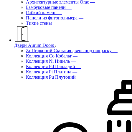
Архитектурные элементы Orac
—
Бамбуковые панели
—
Гибкий камень
—
Панели из фитополимера
—
Тихие стены
Двери Aurum Doors
Zr Цирконий Скрытая дверь под покраску
—
Коллекция Co Кобальт
—
Коллекция Ni Никель
—
Коллекция Pd Палладий
—
Коллекция Pt Платина
—
Коллекция Pu Плутоний