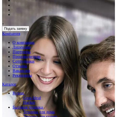
Подать заявку
Компания
О компании
Лицензии
Партнеры
Производители
Сотрудники
Отзывы
Вакансии
Реквизиты
Каталог
Кухни
Geos Ideal
Hacker
Бытовая техника
Техника для дома
Техника для кухни