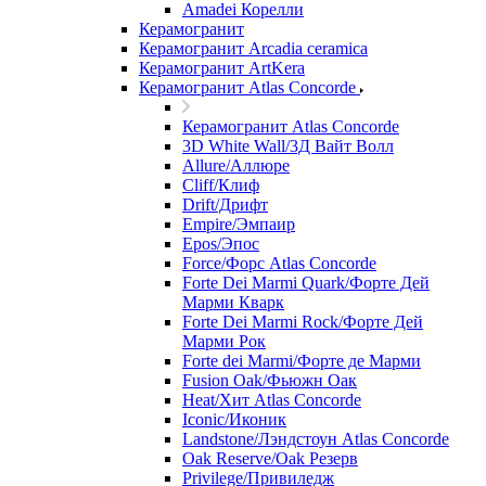
Amadei Корелли
Керамогранит
Керамогранит Arcadia ceramica
Керамогранит ArtKera
Керамогранит Atlas Concorde
Керамогранит Atlas Concorde
3D White Wall/3Д Вайт Волл
Allure/Аллюрe
Cliff/Клиф
Drift/Дрифт
Empire/Эмпаир
Epos/Эпос
Force/Фoрс Atlas Concorde
Forte Dei Marmi Quark/Форте Дей
Марми Кварк
Forte Dei Marmi Rock/Форте Дей
Марми Рок
Forte dei Marmi/Форте де Марми
Fusion Oak/Фьюжн Оак
Heat/Xит Atlas Concorde
Iconic/Иконик
Landstone/Лэндстоун Atlas Concorde
Oak Reserve/Оak Резepв
Privilege/Привиледж