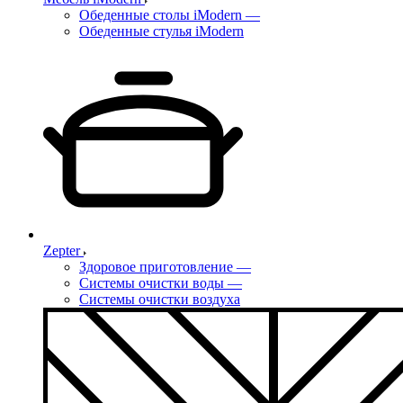
Обеденные столы iModern
—
Обеденные стулья iModern
Zepter
Здоровое приготовление
—
Системы очистки воды
—
Системы очистки воздуха