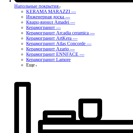
Напольные покрытия
KERAMA MARAZZI
—
Инженерная доска
—
Кварц-винил Amadei
—
Керамогранит
—
Керамогранит Arcadia ceramica
—
Керамогранит ArtKera
—
Керамогранит Atlas Concorde
—
Керамогранит Azario
—
Керамогранит ENNFACE
—
Керамогранит Lamore
Еще