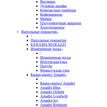
Вытяжки
Духовые шкафы
Компактные приборы
Кофемашины
Мойки
Посудомоечные машины
Холодильники
Напольные покрытия
Напольные покрытия
KERAMA MARAZZI
Инженерная доска
Инженерная доска
Венгерская ёлка
Палуба
Французская елка
Кварц-винил Amadei
Кварц-винил Amadei
Amadei Bliss
Amadei Delight
Amadei Goodwill
Amadei Joy
Amadei Redstone