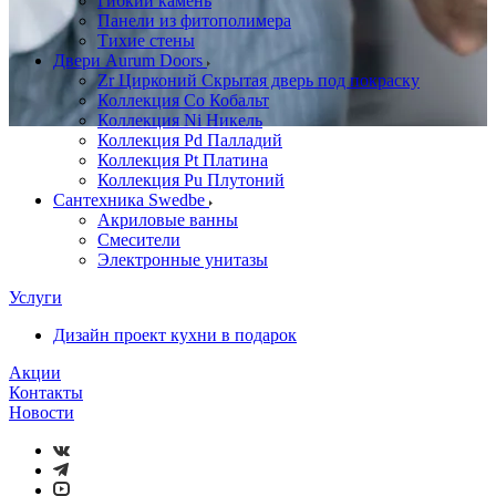
Гибкий камень
Панели из фитополимера
Тихие стены
Двери Aurum Doors
Zr Цирконий Скрытая дверь под покраску
Коллекция Co Кобальт
Коллекция Ni Никель
Коллекция Pd Палладий
Коллекция Pt Платина
Коллекция Pu Плутоний
Сантехника Swedbe
Акриловые ванны
Смесители
Электронные унитазы
Услуги
Дизайн проект кухни в подарок
Акции
Контакты
Новости