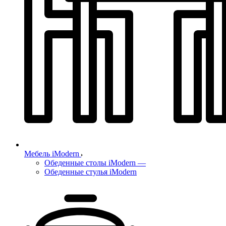
Мебель iModern
Обеденные столы iModern
—
Обеденные стулья iModern