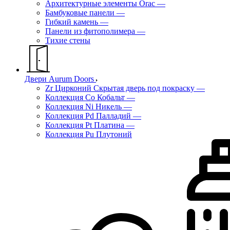
Архитектурные элементы Orac
—
Бамбуковые панели
—
Гибкий камень
—
Панели из фитополимера
—
Тихие стены
Двери Aurum Doors
Zr Цирконий Скрытая дверь под покраску
—
Коллекция Co Кобальт
—
Коллекция Ni Никель
—
Коллекция Pd Палладий
—
Коллекция Pt Платина
—
Коллекция Pu Плутоний