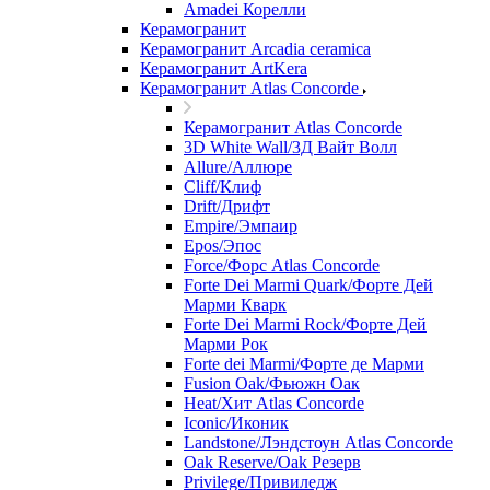
Amadei Корелли
Керамогранит
Керамогранит Arcadia ceramica
Керамогранит ArtKera
Керамогранит Atlas Concorde
Керамогранит Atlas Concorde
3D White Wall/3Д Вайт Волл
Allure/Аллюрe
Cliff/Клиф
Drift/Дрифт
Empire/Эмпаир
Epos/Эпос
Force/Фoрс Atlas Concorde
Forte Dei Marmi Quark/Форте Дей
Марми Кварк
Forte Dei Marmi Rock/Форте Дей
Марми Рок
Forte dei Marmi/Форте де Марми
Fusion Oak/Фьюжн Оак
Heat/Xит Atlas Concorde
Iconic/Иконик
Landstone/Лэндстоун Atlas Concorde
Oak Reserve/Оak Резepв
Privilege/Привиледж