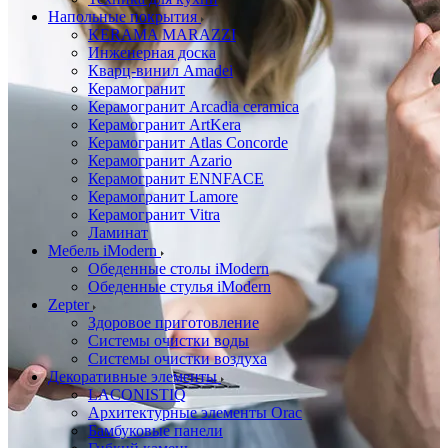
Напольные покрытия
KERAMA MARAZZI
Инженерная доска
Кварц-винил Amadei
Керамогранит
Керамогранит Arcadia ceramica
Керамогранит ArtKera
Керамогранит Atlas Concorde
Керамогранит Azario
Керамогранит ENNFACE
Керамогранит Lamore
Керамогранит Vitra
Ламинат
Мебель iModern
Обеденные столы iModern
Обеденные стулья iModern
Zepter
Здоровое приготовление
Системы очистки воды
Системы очистки воздуха
Декоративные элементы
LACONISTIQ
Архитектурные элементы Orac
Бамбуковые панели