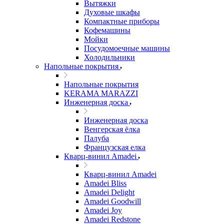
Вытяжки
Духовые шкафы
Компактные приборы
Кофемашины
Мойки
Посудомоечные машины
Холодильники
Напольные покрытия
Напольные покрытия
KERAMA MARAZZI
Инженерная доска
Инженерная доска
Венгерская ёлка
Палуба
Французская елка
Кварц-винил Amadei
Кварц-винил Amadei
Amadei Bliss
Amadei Delight
Amadei Goodwill
Amadei Joy
Amadei Redstone