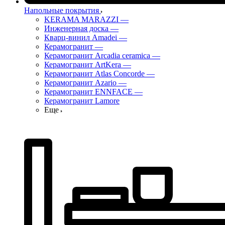
Напольные покрытия
KERAMA MARAZZI
—
Инженерная доска
—
Кварц-винил Amadei
—
Керамогранит
—
Керамогранит Arcadia ceramica
—
Керамогранит ArtKera
—
Керамогранит Atlas Concorde
—
Керамогранит Azario
—
Керамогранит ENNFACE
—
Керамогранит Lamore
Еще