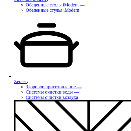
Обеденные столы iModern
—
Обеденные стулья iModern
Zepter
Здоровое приготовление
—
Системы очистки воды
—
Системы очистки воздуха