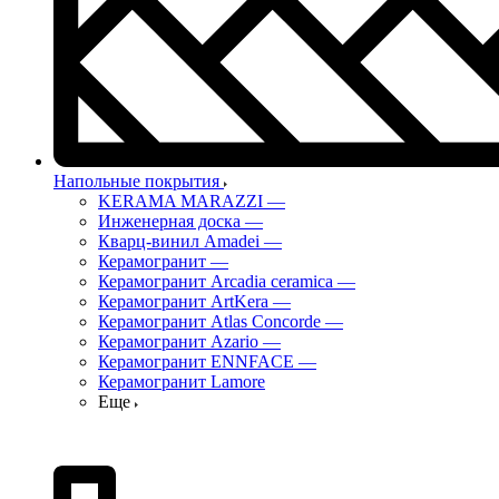
Напольные покрытия
KERAMA MARAZZI
—
Инженерная доска
—
Кварц-винил Amadei
—
Керамогранит
—
Керамогранит Arcadia ceramica
—
Керамогранит ArtKera
—
Керамогранит Atlas Concorde
—
Керамогранит Azario
—
Керамогранит ENNFACE
—
Керамогранит Lamore
Еще