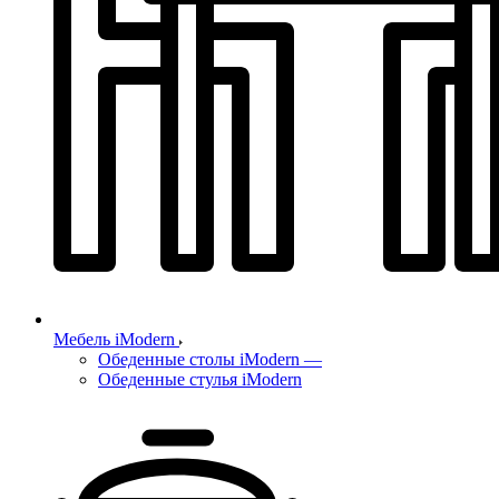
Мебель iModern
Обеденные столы iModern
—
Обеденные стулья iModern