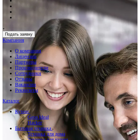
Подать заявку
Компания
О компании
Лицензии
Партнеры
Производители
Сотрудники
Отзывы
Вакансии
Реквизиты
Каталог
Кухни
Geos Ideal
Hacker
Бытовая техника
Техника для дома
Техника для кухни