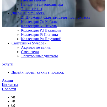
Гибкий камень
Панели из фитополимера
Тихие стены
Двери Aurum Doors
Zr Цирконий Скрытая дверь под покраску
Коллекция Co Кобальт
Коллекция Ni Никель
Коллекция Pd Палладий
Коллекция Pt Платина
Коллекция Pu Плутоний
Сантехника Swedbe
Акриловые ванны
Смесители
Электронные унитазы
Услуги
Дизайн проект кухни в подарок
Акции
Контакты
Новости